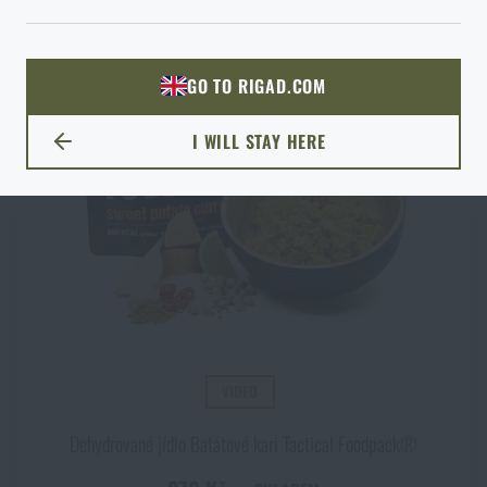
ODEJÍT
ROZUMÍM, POKRAČOVAT
PŘEJÍT DO KOŠÍKU
GO TO RIGAD.COM
PŘEJDU NA HLAVNÍ STRÁNKU
I WILL STAY HERE
ZŮSTANU TADY
VIDEO
Dehydrované jídlo Batátové kari Tactical Foodpack®