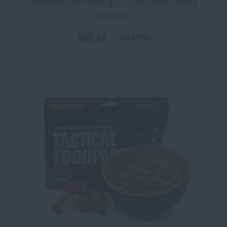
Dehydrované jídlo Hovězí guláš po burgundsku Tactical
Foodpack®
Akce a slevy
360 Kč
SKLADEM
Výprodej
Značky A-Z
Všechny produkty