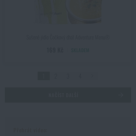
Sušené jídlo Čočkový dhál Adventure Menu®
169 Kč
SKLADEM
1
2
3
4
NAČÍST DALŠÍ
Přehrát video: