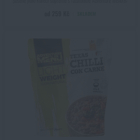
Sušené jídlo Kuřecí supreme s ratatouille Adventure Menu®
od 259 Kč
SKLADEM