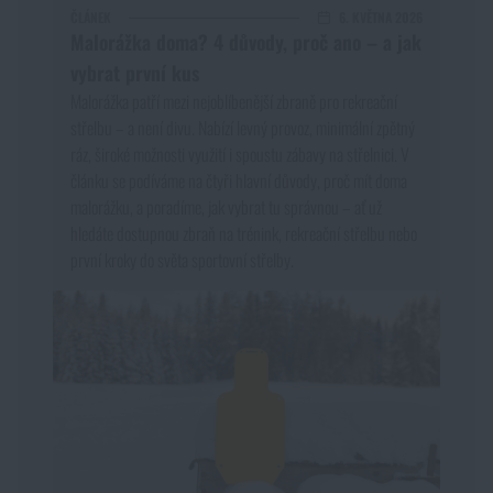
ČLÁNEK
6. KVĚTNA 2026
Malorážka doma? 4 důvody, proč ano – a jak
vybrat první kus
Malorážka patří mezi nejoblíbenější zbraně pro rekreační
střelbu – a není divu. Nabízí levný provoz, minimální zpětný
ráz, široké možnosti využití i spoustu zábavy na střelnici. V
článku se podíváme na čtyři hlavní důvody, proč mít doma
malorážku, a poradíme, jak vybrat tu správnou – ať už
hledáte dostupnou zbraň na trénink, rekreační střelbu nebo
první kroky do světa sportovní střelby.