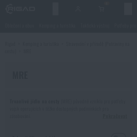
0
Menu
Oblečení a obuv
Kemping a turistika
Taktická výstroj
Potřeby pro
Oblečení a obuv
Rigad
Kemping a turistika
Stravování v přírodě (Potraviny na
Oblečení a obuv
Kemping a turistika
cestu)
MRE
Obuv
Kemping a turistika
Taktická výstroj
MRE
Bundy
Batohy
Taktická výstroj
Potřeby pro střelce
Trvanlivé jídlo na cesty
(MRE) původně vzniklo pro potřeby
Blůzy
Tašky, brašny, kufry, ledvinky
Nosiče plátů a příslušenství
Potřeby pro střelce
vojsk operujících v těžko dostupných podmínkách pro
Nože a nářadí
zásobování.
Pokračovat
Kalhoty
Spaní v přírodě
Nosné postroje
Střelecké brýle
Nože a nářadí
Sebeobrana
Hotové trvanlivé jídlo navíc
nutričně vyvážené
a
v