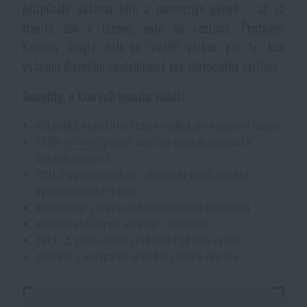
přizpůsobí vašemu tělu a neomezuje pohyb – ať už
Akce a slevy
trávíte den v terénu, nebo na cestách. Pentagon
Komvos Single Belt je ideální volbou pro ty, kdo
Výprodej
vyžadují diskrétní spolehlivost bez zbytečného zatížení.
Benefity, o kterých musíte vědět:
Značky A-Z
ultralehký a komfortní design vhodný pro celodenní nošení
100%
nylonový
popruh zajišťuje vysokou odolnost a
Všechny produkty
dlouhou životnost
POM (Polyoxymethylene – technický plast) přezka s
vysokou pevností v tahu
kompatibilní s letištními bezpečnostními kontrolami
odolnost vůči korozi, nárazům i opotřebení
šířka 1,5 palce ideální pro běžné i taktické využití
diskrétní a nenápadný vzhled pro skryté operace
DOSTUPNOST NA PRODEJNÁCH