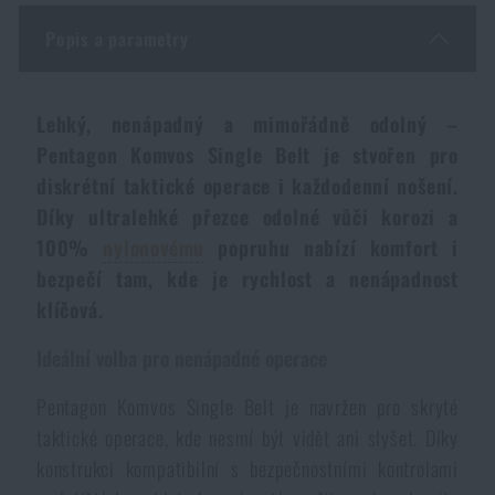
Dámské oblečení
Elektronika a příslušenství pro mobily
Beranidla, páčidla
Vybíjecí zařízení
Popis a parametry
Dětské oblečení
Hodinky
Výstroj pro psy
Rychlonabíječe zásobníků
Lehký, nenápadný a mimořádně odolný –
Pentagon Komvos Single Belt je stvořen pro
Údržba oblečení
Pouzdra
Novinky
Novinky
diskrétní taktické operace i každodenní nošení.
Díky ultralehké přezce odolné vůči korozi a
Vojenské nášivky a znaky
Paracord
100%
nylonovému
popruhu nabízí komfort i
Akce a slevy
Akce a slevy
bezpečí tam, kde je rychlost a nenápadnost
Vesty
Peněženky
klíčová.
Výprodej
Výprodej
Ideální volba pro nenápadné operace
Ručníky, osušky
Značky A-Z
Značky A-Z
Novinky
Pentagon Komvos Single Belt je navržen pro skryté
taktické operace, kde nesmí být vidět ani slyšet. Díky
Solární sprchy
Všechny produkty
Všechny produkty
Akce a slevy
konstrukci kompatibilní s bezpečnostními kontrolami