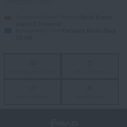
Kore a FlexFit: detaily, na kterých záleží!
PŘEČÍST ČLÁNEK
Doručenie na Slovensko? Prejdite na
Opasok Komvos
Single 1,5" Pentagon®
Souhlasím s
obchodními podmínkami
Worldwide delivery? Go to
Pentagon® Komvos Single
Zorientujte se v bojových opascích
ODESLAT DOTAZ
1.5" belt
PŘEČÍST ČLÁNEK
Líbí se vám produkt?
Jak se oblékat na jaře?
Kupte si
Opasek Komvos Single 1,5" Pentagon®
Doprava zdarma od 1 999 Kč
97% zboží skladem
PŘEČÍST ČLÁNEK
za akční cenu
276 Kč
PŘIDAT DO KOŠÍKU
Garance vrácení peněz
Kamenné prodejny
Líbí se vám produkt?
Kupte si
Opasek Komvos Single 1,5" Pentagon®
za akční cenu
276 Kč