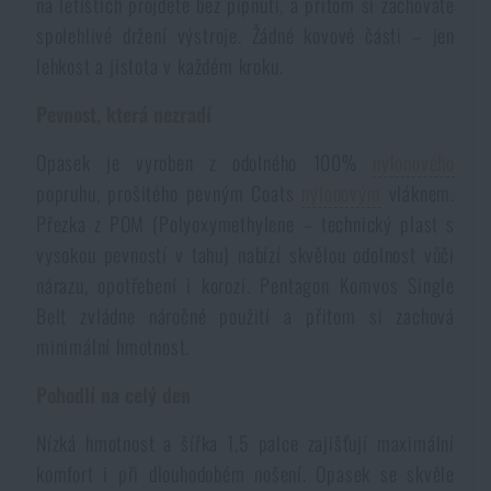
na letištích projdete bez pípnutí, a přitom si zachováte
Voděodolné zápisníky
Výprodej
spolehlivé držení výstroje. Žádné kovové části – jen
lehkost a jistota v každém kroku.
Ochrana před komáry a hmyzem
Značky A-Z
Pevnost, která nezradí
Opasek je vyroben z odolného 100%
nylonového
Ohřívače nohou, rukou a těla
Všechny produkty
popruhu, prošitého pevným Coats
nylonovým
vláknem.
Přezka z POM (Polyoxymethylene – technický plast s
Opravné sady a fixační pásky
vysokou pevností v tahu) nabízí skvělou odolnost vůči
nárazu, opotřebení i korozi. Pentagon Komvos Single
Potřeby pro vodáky
Belt zvládne náročné použití a přitom si zachová
minimální hmotnost.
Zdraví, ochrana
Pohodlí na celý den
Nízká hmotnost a šířka 1,5 palce zajišťují maximální
Novinky
komfort i při dlouhodobém nošení. Opasek se skvěle