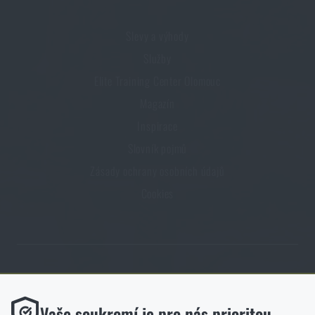
Slevy a výhody
Služby
Elite Training Center Olomouc
Magazín
Inspirace
Slovník pojmů
Zásady ochrany osobních údajů
Cookies
Obchod Rigad.cz získal díky spokojenosti ověřených zákazníků prestižní
certifikát Zlaté Ověřeno zákazníky.
Funkční
Vaše soukromí je pro nás prioritou