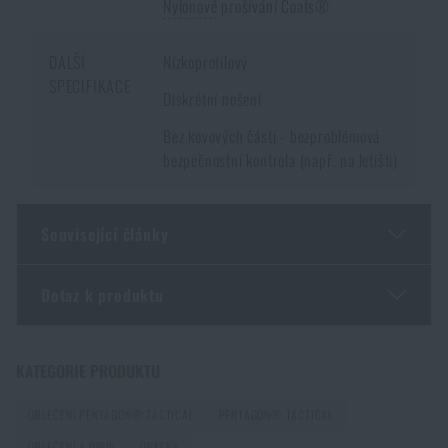
Nylonové
prošívání Coats®
DALŠÍ
Nízkoprofilový
SPECIFIKACE
Diskrétní nošení
Bez kovových částí - bezproblémová
bezpečnostní kontrola (např. na letišti)
Související články
Dotaz k produktu
Novinka na Rigad: Opasek Magnetix™ Battle Belt od
Agilite Gear®
Zadejte Vaše jméno *
Zadejte Váš e-mail *
KATEGORIE PRODUKTU
PŘEČÍST ČLÁNEK
OBLEČENÍ PENTAGON® TACTICAL
PENTAGON® TACTICAL
OBLEČENÍ A OBUV
OPASKY