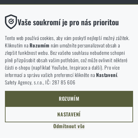
Obchod Rigad.cz získal díky spokojenosti ověřených zákazníků prestižní
certifikát Zlaté Ověřeno zákazníky.
Funkční
Vaše soukromí je pro nás prioritou
Bez nich by náš web vůbec nefungoval. U těchto cookies není
možné zakázat jejich ukládání.
Tento web používá cookies, aby vám poskytl nejlepší možný zážitek.
Kliknutím na
Rozumím
nám umožníte personalizovat obsah a
Analytické
zlepšit funkčnost webu. Bez vašeho souhlasu nebudeme schopni
NCAGE 828DG
Do těchto cookies se anonymně ukládá, jakým způsobem
plně přizpůsobit obsah vašim potřebám, což může ovlivnit některé
procházíte a používáte náš web. Pomáhají nám lépe chápat, co
části e-shopu (například YouTube, Inspirace a další). Pro více
se našim zákazníkům líbí a kterým směrem se máme ubírat.
informací a správu vašich preferencí klikněte na
Nastavení
.
Safety Agency, s.r.o., IČ: 287 85 606
Marketingové
Tyto cookies nám pomáhají optimalizovat reklamu směřující na
náš e-shop, aby byla co nejvíce efektivní a náš obchod se mohl
ROZUMÍM
neustále rozvíjet a zlepšovat.
NASTAVENÍ
Personalizované
Odmítnout vše
Díky těmto cookies dokážeme reklamu personalizovat a nabízet
COPYRIGHT © 2011-2026 RIGAD
vám skutečně jen ty produkty, o které můžete mít zájem.