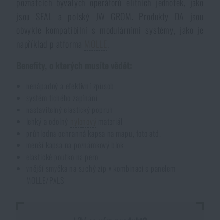
poznatcích bývalých operátorů elitních jednotek, jako
Akce a slevy
jsou SEAL a polský JW GROM. Produkty DA jsou
obvykle kompatibilní s modulárními systémy, jako je
například platforma
MOLLE
.
Výprodej
Benefity, o kterých musíte vědět:
Značky A-Z
nenápadný a efektivní způsob
systém tichého zapínání
Všechny produkty
nastavitelný elastický popruh
lehký a odolný
nylonový
materiál
průhledná ochranná kapsa na mapu, foto atd.
menší kapsa na poznámkový blok
elastické poutko na pero
vnější smyčka na suchý zip v kombinaci s panelem
MOLLE/PALS