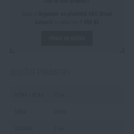
Líbí se vám produkt?
Kupte si
Organizér na předloktí GRG Direct
Action®
za akční cenu
1 450 Kč
PŘIDAT DO KOŠÍKU
DŮLEŽITÉ PARAMETRY
VÝŠKA / DÉLKA
17 cm
ŠÍŘKA
29 cm
DOSTUPNOST NA PRODEJNÁCH
HLOUBKA
5 mm