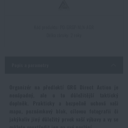
Dámské oblečení
Elektronika a příslušenství pro mobily
Beranidla, páčidla
Vybíjecí zařízení
Dětské oblečení
Hodinky
Výstroj pro psy
Rychlonabíječe zásobníků
Kód produktu: PO-GRGP-NLN-AGR
Délka záruky: 2 roky
Údržba oblečení
Pouzdra
Novinky
Novinky
Vojenské nášivky a znaky
Paracord
Akce a slevy
Akce a slevy
Popis a parametry
Vesty
Peněženky
Výprodej
Výprodej
Organizér na předloktí GRG Direct Action je
nenápadný, ale o to důležitější taktický
Ručníky, osušky
Značky A-Z
Značky A-Z
Novinky
doplněk. Prakticky a bezpečně uchová vaši
mapu, poznámkový blok, cílovou fotografii či
Solární sprchy
Všechny produkty
Všechny produkty
Akce a slevy
jakýkoliv jiný důležitý prvek vaší výbavy a vy se
můžete soustředit jen na své poslání.