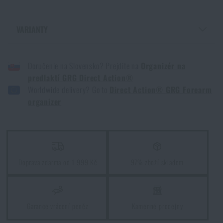
VARIANTY
ORGANIZÉR NA PŘEDLOKTÍ GRG DIRECT ACTION® - ADAPTIVE GREEN
Doručenie na Slovensko? Prejdite na
Organizér na
ORGANIZÉR NA PŘEDLOKTÍ GRG DIRECT ACTION® - COYOTE BROWN
predlaktí GRG Direct Action®
ORGANIZÉR NA PŘEDLOKTÍ GRG DIRECT ACTION® - ČERNÁ
Worldwide delivery? Go to
Direct Action® GRG Forearm
ORGANIZÉR NA PŘEDLOKTÍ GRG DIRECT ACTION® - MULTICAM®
organizer
ORGANIZÉR NA PŘEDLOKTÍ GRG DIRECT ACTION® - RANGER GREEN
Doprava zdarma od 1 999 Kč
97% zboží skladem
Garance vrácení peněz
Kamenné prodejny