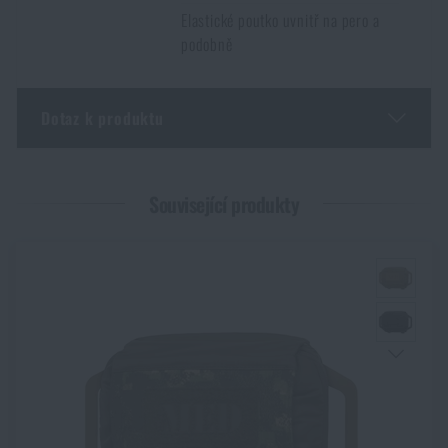
doručením k Vám domů.
Opět je ale nutné počítat s delší dobou
Elastické poutko uvnitř na pero a
doručení
.
podobně
Dotaz k produktu
Zadejte Vaše jméno *
Zadejte Váš e-mail *
Související produkty
Souhlasím s
obchodními podmínkami
ODESLAT DOTAZ