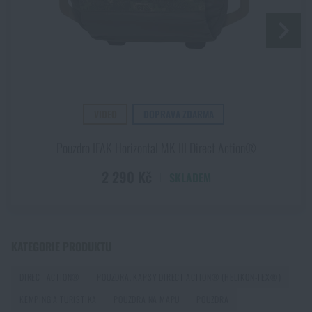
Líbí se vám produkt?
Kupte si
Organizér na předloktí GRG Direct
Action®
za akční cenu
1 450 Kč
PŘIDAT DO KOŠÍKU
VIDEO
DOPRAVA ZDARMA
Pouzdro IFAK Horizontal MK III Direct Action®
2 290 Kč
SKLADEM
KATEGORIE PRODUKTU
DIRECT ACTION®
POUZDRA, KAPSY DIRECT ACTION® (HELIKON-TEX®)
KEMPING A TURISTIKA
POUZDRA NA MAPU
POUZDRA