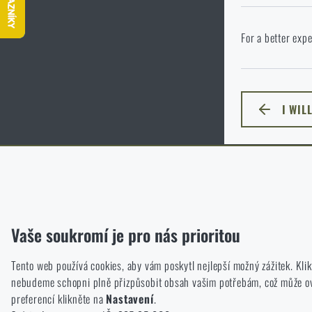
P
Ve vámi vybraném
For a better expe
jazyka. Jakou mo
I WIL
ZŮSTA
Funkční
Bez nich by náš web vůbec nefungoval. U těchto cookies není mož
Analytické
Vaše soukromí je pro nás prioritou
Do těchto cookies se anonymně ukládá, jakým způsobem prochází
Tento web používá cookies, aby vám poskytl nejlepší možný zážitek. Kl
Marketingové
nebudeme schopni plně přizpůsobit obsah vašim potřebám, což může ovli
Tyto cookies nám pomáhají optimalizovat reklamu směřující na náš
preferencí klikněte na
Nastavení
.