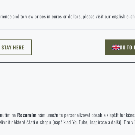
okračováním potvrzuji, že jsem starší 18 let
 jazyce stránka neexistuje. Můžete tedy zůstat zde, nebo přejít na hlavní
rience and to view prices in euros or dollars, please visit our english e-s
žnost si vyberete?
ODEJÍT
ROZUMÍM, POKRAČOVAT
PŘEJÍT DO 
L STAY HERE
GO TO
NU TADY
PŘEJDU NA HLAV
né zakázat jejich ukládání.
te a používáte náš web. Pomáhají nám lépe chápat, co se našim zákazníků
iknutím na
Rozumím
nám umožníte personalizovat obsah a zlepšit funkčno
vnit některé části e-shopu (například YouTube, Inspirace a další). Pro ví
 e-shop, aby byla co nejvíce efektivní a náš obchod se mohl neustále rozví