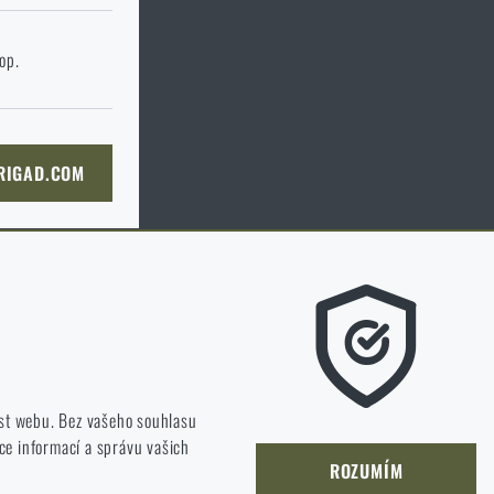
 stránku cílového
hop.
KOŠÍKU
 RIGAD.COM
NÍ STRÁNKU
m líbí a kterým směrem se máme ubírat.
st webu. Bez vašeho souhlasu
ce informací a správu vašich
jet a zlepšovat.
ROZUMÍM