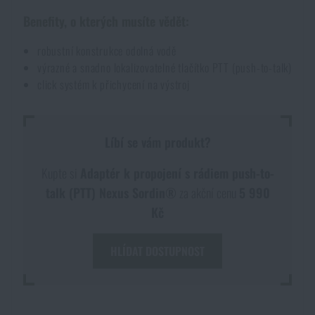
Benefity, o kterých musíte vědět:
Akce a slevy
robustní konstrukce odolná vodě
Výprodej
výrazné a snadno lokalizovatelné tlačítko PTT (push-to-talk)
click systém k přichycení na výstroj
Značky A-Z
Líbí se vám produkt?
Všechny produkty
Kupte si
Adaptér k propojení s rádiem push-to-
talk (PTT) Nexus Sordin®
za akční cenu
5 990
Kč
HLÍDAT DOSTUPNOST