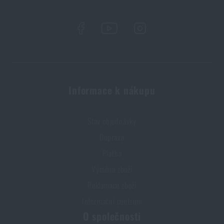
Líbí se vám produkt?
Kupte si
Adaptér k propojení s rádiem push-to-
talk (PTT) Nexus Sordin®
za akční cenu
5 990
Kč
Informace k nákupu
HLÍDAT DOSTUPNOST
Stav objednávky
Doprava
Platba
Výměna zboží
Reklamace zboží
Informační centrum
O společnosti