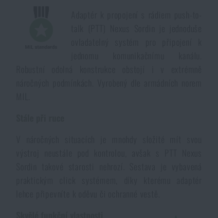
Dámské oblečení
Elektronika a příslušenství pro mobily
Beranidla, páčidla
Vybíjecí zařízení
Adaptér k propojení s rádiem push-to-
talk (PTT) Nexus Sordin je jednoduše
Dětské oblečení
Hodinky
ovladatelný systém pro připojení k
Výstroj pro psy
Rychlonabíječe zásobníků
jednomu komunikačnímu kanálu.
Robustní odolná konstrukce obstojí i v extrémně
Údržba oblečení
Pouzdra
Novinky
Novinky
náročných podmínkách. Vyrobený dle armádních norem
MIL.
Vojenské nášivky a znaky
Paracord
Akce a slevy
Akce a slevy
Stále při ruce
Vesty
Peněženky
V náročných situacích je mnohdy složité mít svou
Výprodej
Výprodej
výstroj neustále pod kontrolou, avšak s PTT Nexus
Ručníky, osušky
Sordin takové starosti nehrozí. Sestava je vybavená
Značky A-Z
Značky A-Z
Novinky
praktickým click systémem, díky kterému adaptér
lehce připevníte k oděvu či ochranné vestě.
Solární sprchy
Všechny produkty
Všechny produkty
Akce a slevy
Skvělé funkční vlastnosti