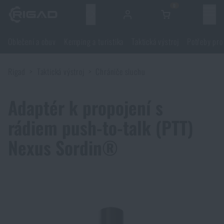
0
Menu
Oblečení a obuv
Kemping a turistika
Taktická výstroj
Potřeby pro
Oblečení a obuv
Rigad
Taktická výstroj
Chrániče sluchu
Oblečení a obuv
Kemping a turistika
Adaptér k propojení s
Obuv
Kemping a turistika
Taktická výstroj
rádiem push-to-talk (PTT)
Bundy
Batohy
Nexus Sordin®
Taktická výstroj
Potřeby pro střelce
Blůzy
Tašky, brašny, kufry, ledvinky
Nosiče plátů a příslušenství
Potřeby pro střelce
Nože a nářadí
Kalhoty
Spaní v přírodě
Nosné postroje
Střelecké brýle
Nože a nářadí
Sebeobrana