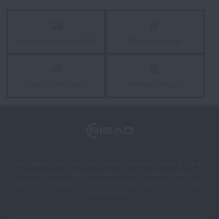
PŘEČÍST ČLÁNEK
Doprava zdarma od 1 999 Kč
97% zboží skladem
Jak zazimovat outdoorovou výbavu: údržba a
skladování, aby vydržela víc než jednu sezónu
PŘEČÍST ČLÁNEK
Garance vrácení peněz
Kamenné prodejny
Orientace v přírodě: kompletní průvodce od GPS po
kompas
PŘEČÍST ČLÁNEK
Naši zákazníci mají k dispozici kamennou prodejnu v Semilech, cca 40
km od Liberce, v Olomouci a Ostravě. Zboží dodáváme také na
Slovensko na Rigad.sk a také do celé Evropy a prakticky celého světa
Novinky Eberlestock skladem – připraveni na
na Rigad.com.
upgrade?
PŘEČÍST ČLÁNEK