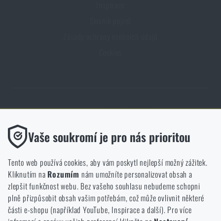
Inspirace
Slovník pojmů
Zásady ochrany osobních údajů
Cookies
Obchod Rigad.cz získal díky spokojenosti ověřených zákazníků prestižní
certifikát Zlaté Ověřeno zákazníky.
Funkční
Vaše soukromí je pro nás prioritou
Bez nich by náš web vůbec nefungoval. U těchto cookies není
možné zakázat jejich ukládání.
Tento web používá cookies, aby vám poskytl nejlepší možný zážitek.
Kliknutím na
Rozumím
nám umožníte personalizovat obsah a
Analytické
zlepšit funkčnost webu. Bez vašeho souhlasu nebudeme schopni
NCAGE 828DG
Do těchto cookies se anonymně ukládá, jakým způsobem
plně přizpůsobit obsah vašim potřebám, což může ovlivnit některé
procházíte a používáte náš web. Pomáhají nám lépe chápat, co
části e-shopu (například YouTube, Inspirace a další). Pro více
se našim zákazníkům líbí a kterým směrem se máme ubírat.