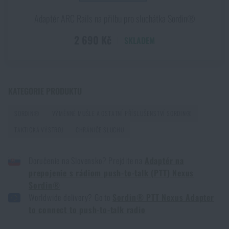
HLÍDAT DOSTUPNOST
Povrchové úpravy nožů: přehled technologií, které
Adaptér ARC Rails na přilbu pro sluchátka Sordin®
chrání čepel i její vzhled
PŘEČÍST ČLÁNEK
2 690 Kč
SKLADEM
První pomoc v horách a odlehlém terénu: Jak
postupovat při zranění mimo dosah záchranářů
KATEGORIE PRODUKTU
PŘEČÍST ČLÁNEK
SORDIN®
VÝMĚNNÉ MUŠLE A OSTATNÍ PŘÍSLUŠENSTVÍ SORDIN®
TAKTICKÁ VÝSTROJ
CHRÁNIČE SLUCHU
Jak vybrat střelecká sluchátka: ochrana sluchu pro
reálné použití
Doručenie na Slovensko? Prejdite na
Adaptér na
prepojenie s rádiom push-to-talk (PTT) Nexus
PŘEČÍST ČLÁNEK
Sordin®
Worldwide delivery? Go to
Sordin® PTT Nexus Adapter
to connect to push-to-talk radio
Jak vybrat hamaku: Kompletní průvodce pro
pohodlný spánek v přírodě