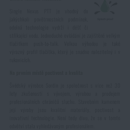
Voděodolné zápisníky
Výprodej
Single Nexus PTT je vhodný do
jakýchkoli povětrnostních podmínek,
Ochrana před komáry a hmyzem
Značky A-Z
odolná technologie vydrží i déšť či
stříkající vodu. Jednoduché ovládání je zajištěné velkým
Ohřívače nohou, rukou a těla
Všechny produkty
tlačitkem push-to-talk. Velkou výhodou je také
výrazný profil tlačítka, který je snadno nalezitelný i v
rukavicích.
Opravné sady a fixační pásky
Na prvním místě poctivost a kvalita
Potřeby pro vodáky
Švédský výrobce Sordin je společnost s více než 30
lety zkušeností s vývojem, výrobou a prodejem
Zdraví, ochrana
profesionálních chráničů sluchu. Stavebním kamenem
její výroby jsou kvalitní materiály, poctivost a
inovativní technologie. Není tedy divu, že se v tomto
Novinky
odvětví stala vyhledávaným profesionálem.