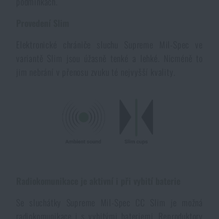
podmínkách.
Voděodolné zápisníky
Výprodej
Provedení Slim
Ochrana před komáry a hmyzem
Značky A-Z
Elektronické chrániče sluchu Supreme Mil-Spec ve
variantě Slim jsou úžasně tenké a lehké. Nicméně to
jim nebrání v přenosu zvuku té nejvyšší kvality.
Ohřívače nohou, rukou a těla
Všechny produkty
Opravné sady a fixační pásky
Potřeby pro vodáky
Zdraví, ochrana
Radiokomunikace je aktivní i při vybití baterie
Se sluchátky Supreme Mil-Spec CC Slim je možná
Novinky
radiokomunikace i s vybitými bateriemi. Reproduktory