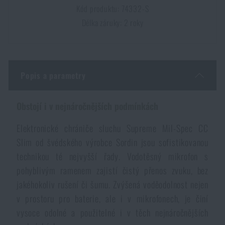
Kód produktu: 74332-S
Dámské oblečení
Elektronika a příslušenství pro mobily
Beranidla, páčidla
Vybíjecí zařízení
Délka záruky: 2 roky
Dětské oblečení
Hodinky
Výstroj pro psy
Rychlonabíječe zásobníků
Údržba oblečení
Pouzdra
Popis a parametry
Novinky
Novinky
Vojenské nášivky a znaky
Obstojí i v nejnáročnějších podmínkách
Paracord
Akce a slevy
Akce a slevy
Elektronické chrániče sluchu Supreme Mil-Spec CC
Vesty
Peněženky
Slim od švédského výrobce Sordin jsou sofistikovanou
Výprodej
Výprodej
technikou té nejvyšší řady. Vodotěsný mikrofon s
pohyblivým ramenem zajistí čistý přenos zvuku, bez
Ručníky, osušky
Značky A-Z
Značky A-Z
Novinky
jakéhokoliv rušení či šumu. Zvýšená voděodolnost nejen
v prostoru pro baterie, ale i v mikrofonech, je činí
Solární sprchy
Všechny produkty
Všechny produkty
Akce a slevy
vysoce odolné a použitelné i v těch nejnáročnějších