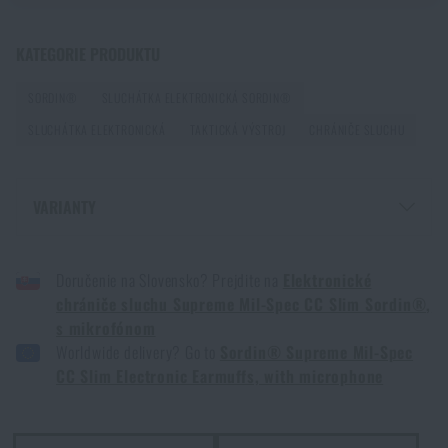
postupovat při zranění mimo dosah záchranářů
PŘEČÍST ČLÁNEK
KATEGORIE PRODUKTU
SORDIN®
SLUCHÁTKA ELEKTRONICKÁ SORDIN®
Jak vybrat střelecká sluchátka: ochrana sluchu pro
SLUCHÁTKA ELEKTRONICKÁ
TAKTICKÁ VÝSTROJ
CHRÁNIČE SLUCHU
reálné použití
PŘEČÍST ČLÁNEK
VARIANTY
ELEKTRONICKÉ CHRÁNIČE SLUCHU SUPREME MIL-SPEC CC SLIM
Jak vybrat hamaku: Kompletní průvodce pro
SORDIN®, S MIKROFONEM - ČERNÁ
Doručenie na Slovensko? Prejdite na
Elektronické
pohodlný spánek v přírodě
ELEKTRONICKÉ CHRÁNIČE SLUCHU SUPREME MIL-SPEC CC SLIM
chrániče sluchu Supreme Mil-Spec CC Slim Sordin®,
SORDIN®, S MIKROFONEM - PÍSKOVÁ
PŘEČÍST ČLÁNEK
s mikrofónom
ELEKTRONICKÉ CHRÁNIČE SLUCHU SUPREME MIL-SPEC CC SLIM
Worldwide delivery? Go to
Sordin® Supreme Mil-Spec
SORDIN®, S MIKROFONEM - CAMO GREEN
CC Slim Electronic Earmuffs, with microphone
Jak zazimovat outdoorovou výbavu: údržba a
skladování, aby vydržela víc než jednu sezónu