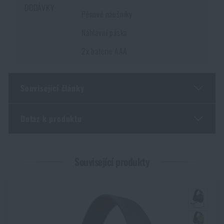
DODÁVKY
Pěnové náušníky
Náhlavní páska
2x baterie AAA
Související články
Dotaz k produktu
Malorážka doma? 4 důvody, proč ano – a jak vybrat
první kus
Zadejte Vaše jméno *
Zadejte Váš e-mail *
PŘEČÍST ČLÁNEK
Související produkty
GOAST: revoluční terčový systém z Norska
PŘEČÍST ČLÁNEK