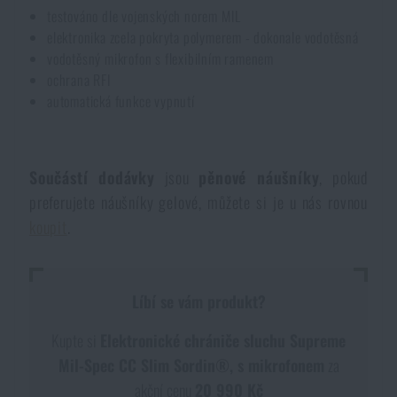
testováno dle vojenských norem MIL
elektronika zcela pokryta polymerem - dokonale vodotěsná
vodotěsný mikrofon s flexibilním ramenem
ochrana RFI
automatická funkce vypnutí
Součástí dodávky
jsou
pěnové náušníky
, pokud
preferujete náušníky gelové, můžete si je u nás rovnou
koupit
.
Líbí se vám produkt?
Kupte si
Elektronické chrániče sluchu Supreme
Mil-Spec CC Slim Sordin®, s mikrofonem
za
akční cenu
20 990 Kč