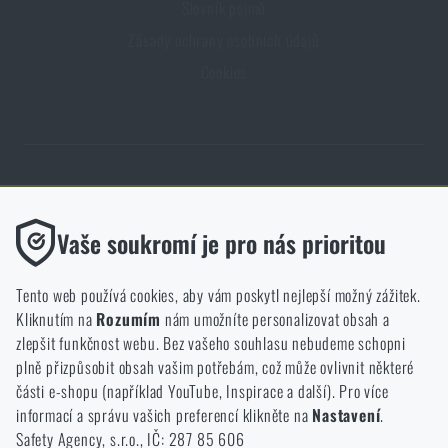
Slovník pojmů
Zásady ochrany osobních údajů
Cookies
Obchod Rigad.cz získal díky spokojenosti ověřených zákazníků prestižní
certifikát Zlaté Ověřeno zákazníky.
Funkční
Vaše soukromí je pro nás prioritou
Bez nich by náš web vůbec nefungoval. U těchto cookies není
možné zakázat jejich ukládání.
Tento web používá cookies, aby vám poskytl nejlepší možný zážitek.
Kliknutím na
Rozumím
nám umožníte personalizovat obsah a
Analytické
zlepšit funkčnost webu. Bez vašeho souhlasu nebudeme schopni
NCAGE 828DG
Do těchto cookies se anonymně ukládá, jakým způsobem
plně přizpůsobit obsah vašim potřebám, což může ovlivnit některé
procházíte a používáte náš web. Pomáhají nám lépe chápat, co
části e-shopu (například YouTube, Inspirace a další). Pro více
se našim zákazníkům líbí a kterým směrem se máme ubírat.
informací a správu vašich preferencí klikněte na
Nastavení
.
Safety Agency, s.r.o., IČ: 287 85 606
Marketingové