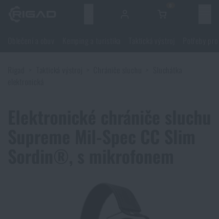
0
Menu
Oblečení a obuv
Kemping a turistika
Taktická výstroj
Potřeby pro
Oblečení a obuv
Rigad
Taktická výstroj
Chrániče sluchu
Sluchátka
Oblečení a obuv
Kemping a turistika
elektronická
Obuv
Kemping a turistika
Taktická výstroj
Elektronické chrániče sluchu
Supreme Mil-Spec CC Slim
Bundy
Batohy
Taktická výstroj
Potřeby pro střelce
Sordin®, s mikrofonem
Blůzy
Tašky, brašny, kufry, ledvinky
Nosiče plátů a příslušenství
Potřeby pro střelce
Nože a nářadí
Kalhoty
Spaní v přírodě
Nosné postroje
Střelecké brýle
Nože a nářadí
Sebeobrana