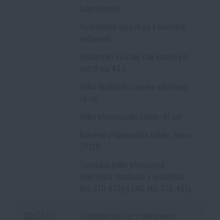
Interference)
Automatické vypnutí po 4 hodinách
nečinnosti
Upozornění na nízký stav baterie při
výdrži cca 40 h
Délka flexibilního ramene mikrofonu:
16 cm
Délka připojovacího kabelu: 41 cm
Konektor připojovacího kabelu: Nexus
TP120
Testováno podle příslušných
vojenských standardů a specifikací
MIL-STD-810g a EMC-MIL-STD-461g
SOUČÁSTÍ
Sluchátka (mušle) s mikrofonem