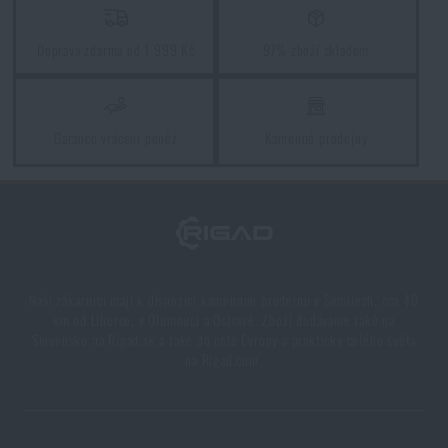
PŘEČÍST ČLÁNEK
Doprava zdarma od 1 999 Kč
97% zboží skladem
Orientace v přírodě: kompletní průvodce od GPS po
kompas
Garance vrácení peněz
Kamenné prodejny
PŘEČÍST ČLÁNEK
Novinky Eberlestock skladem – připraveni na
upgrade?
PŘEČÍST ČLÁNEK
Naši zákazníci mají k dispozici kamennou prodejnu v Semilech, cca 40
km od Liberce, v Olomouci a Ostravě. Zboží dodáváme také na
Slovensko na Rigad.sk a také do celé Evropy a prakticky celého světa
na Rigad.com.
Líbí se vám produkt?
Kupte si
Elektronické chrániče sluchu Supreme
Mil-Spec CC Slim Sordin®, s mikrofonem
za