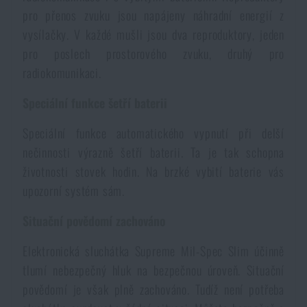
pro přenos zvuku jsou napájeny náhradní energií z
Akce a slevy
vysílačky. V každé mušli jsou dva reproduktory, jeden
pro poslech prostorového zvuku, druhý pro
Výprodej
radiokomunikaci.
Speciální funkce šetří baterii
Značky A-Z
Speciální funkce automatického vypnutí při delší
Všechny produkty
nečinnosti výrazně šetří baterii. Ta je tak schopna
životnosti stovek hodin. Na brzké vybití baterie vás
upozorní systém sám.
Situační povědomí zachováno
Elektronická sluchátka Supreme Mil-Spec Slim účinně
tlumí nebezpečný hluk na bezpečnou úroveň. Situační
povědomí je však plně zachováno. Tudíž není potřeba