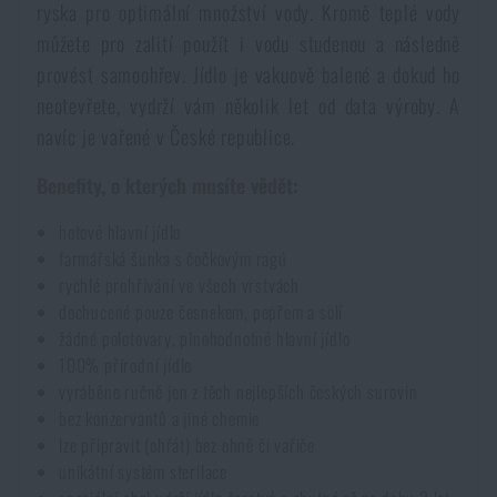
ryska pro optimální množství vody. Kromě teplé vody
Akce a slevy
můžete pro zalití použít i vodu studenou a následně
provést samoohřev. Jídlo je vakuově balené a dokud ho
Výprodej
neotevřete, vydrží vám několik let od data výroby. A
navíc je vařené v České republice.
Značky A-Z
Benefity, o kterých musíte vědět:
hotové hlavní jídlo
Všechny produkty
farmářská šunka s čočkovým ragú
rychlé prohřívání ve všech vrstvách
dochucené pouze česnekem, pepřem a solí
žádné polotovary, plnohodnotné hlavní jídlo
100% přírodní jídlo
vyráběno ručně jen z těch nejlepších českých surovin
bez konzervantů a jiné chemie
lze připravit (ohřát) bez ohně či vařiče
unikátní systém sterilace