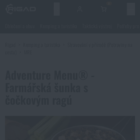
0
Menu
Oblečení a obuv
Kemping a turistika
Taktická výstroj
Potřeby pro
Oblečení a obuv
Rigad
Kemping a turistika
Stravování v přírodě (Potraviny na
Oblečení a obuv
Kemping a turistika
cestu)
MRE
Obuv
Kemping a turistika
Taktická výstroj
Adventure Menu® -
Farmářská šunka s
Bundy
Batohy
Taktická výstroj
Potřeby pro střelce
čočkovým ragú
Blůzy
Tašky, brašny, kufry, ledvinky
Nosiče plátů a příslušenství
Potřeby pro střelce
Nože a nářadí
Kalhoty
Spaní v přírodě
Nosné postroje
Střelecké brýle
Nože a nářadí
Sebeobrana