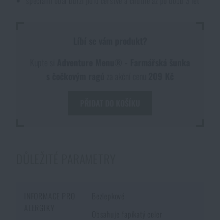
speciální obal udrží jídlo čerstvé a chutné až po dobu 3 let
Líbí se vám produkt?
Kupte si
Adventure Menu® - Farmářská šunka
s čočkovým ragú
za akční cenu
209 Kč
PŘIDAT DO KOŠÍKU
DŮLEŽITÉ PARAMETRY
INFORMACE PRO
Bezlepkové
ALERGIKY
Obsahuje řapíkatý celer