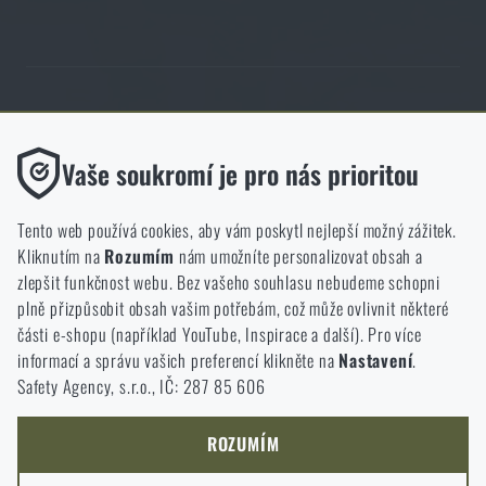
Obchod Rigad.cz získal díky spokojenosti ověřených zákazníků prestižní
certifikát Zlaté Ověřeno zákazníky.
Funkční
Vaše soukromí je pro nás prioritou
Bez nich by náš web vůbec nefungoval. U těchto cookies není
možné zakázat jejich ukládání.
Tento web používá cookies, aby vám poskytl nejlepší možný zážitek.
Kliknutím na
Rozumím
nám umožníte personalizovat obsah a
Analytické
zlepšit funkčnost webu. Bez vašeho souhlasu nebudeme schopni
NCAGE 828DG
Do těchto cookies se anonymně ukládá, jakým způsobem
plně přizpůsobit obsah vašim potřebám, což může ovlivnit některé
procházíte a používáte náš web. Pomáhají nám lépe chápat, co
části e-shopu (například YouTube, Inspirace a další). Pro více
se našim zákazníkům líbí a kterým směrem se máme ubírat.
informací a správu vašich preferencí klikněte na
Nastavení
.
Safety Agency, s.r.o., IČ: 287 85 606
Marketingové
Tyto cookies nám pomáhají optimalizovat reklamu směřující na
náš e-shop, aby byla co nejvíce efektivní a náš obchod se mohl
ROZUMÍM
neustále rozvíjet a zlepšovat.