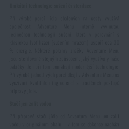
Unikátní technologie sušení či sterilace
Voděodolné zápisníky
Výprodej
Při výrobě porcí jídla sbalených na cesty využívá
Ochrana před komáry a hmyzem
Značky A-Z
společnost Adventure Menu interně vyvinutou
jedinečnou technologii sušení, která v porovnání s
klasickou lyofilizací (sušením mrazem) uspoří cca 30
Ohřívače nohou, rukou a těla
Všechny produkty
% energie. Některé pokrmy značky Adventure Menu
jsou sterilované stejným způsobem, jaký využívaly naše
Opravné sady a fixační pásky
babičky. Jen při tom pomáhají modernější technologie.
Při výrobě jednotlivých porcí dbají v Adventure Menu na
Potřeby pro vodáky
využívání kvalitních ingrediencí a tradičních postupů
přípravy jídla.
Zdraví, ochrana
Stačí jen zalít vodou
Při přípravě stačí jídlo od Adventure Menu jen zalít
Novinky
vodou v originálním obalu – v tom se dokonce nachází