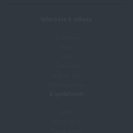
Líbí se vám produkt?
Informace k nákupu
Kupte si
Adventure Menu® - Farmářská šunka
s čočkovým ragú
za akční cenu
209 Kč
Stav objednávky
PŘIDAT DO KOŠÍKU
Doprava
Platba
Výměna zboží
Reklamace zboží
Informační centrum
O společnosti
Kariéra
Prodejna Semily
Prodejna Olomouc