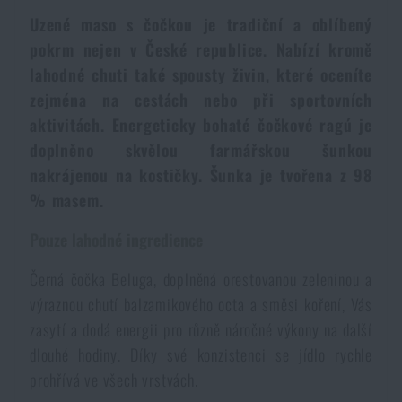
Dámské oblečení
Elektronika a příslušenství pro mobily
Beranidla, páčidla
Vybíjecí zařízení
Uzené maso s čočkou je tradiční a oblíbený
pokrm nejen v České republice. Nabízí kromě
Dětské oblečení
lahodné chuti také spousty živin, které oceníte
Hodinky
Výstroj pro psy
Rychlonabíječe zásobníků
zejména na cestách nebo při sportovních
aktivitách. Energeticky bohaté čočkové ragú je
Údržba oblečení
Pouzdra
Novinky
Novinky
doplněno skvělou farmářskou šunkou
nakrájenou na kostičky. Šunka je tvořena z 98
Vojenské nášivky a znaky
Paracord
% masem.
Akce a slevy
Akce a slevy
Pouze lahodné ingredience
Vesty
Peněženky
Výprodej
Výprodej
Černá čočka Beluga, doplněná orestovanou zeleninou a
výraznou chutí balzamikového octa a směsi koření, Vás
Ručníky, osušky
Značky A-Z
Značky A-Z
Novinky
zasytí a dodá energii pro různě náročné výkony na další
dlouhé hodiny. Díky své konzistenci se jídlo rychle
Solární sprchy
Všechny produkty
Všechny produkty
Akce a slevy
prohřívá ve všech vrstvách.