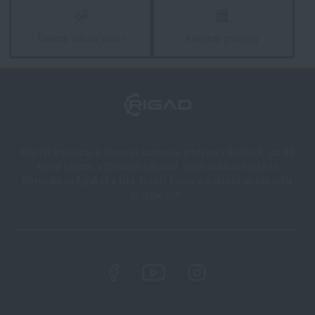
Survival vs. bushcraft: Jaký nůž si vybrat do
Garance vrácení peněz
Kamenné prodejny
přírody?
PŘEČÍST ČLÁNEK
Vyberte si správnou karimatku: Jaké typy existují a
kterou zvolit?
Naši zákazníci mají k dispozici kamennou prodejnu v Semilech, cca 40
km od Liberce, v Olomouci a Ostravě. Zboží dodáváme také na
PŘEČÍST ČLÁNEK
Slovensko na Rigad.sk a také do celé Evropy a prakticky celého světa
na Rigad.com.
5 vrstev funkčního oblečení do extrémních
podmínek. Víte, jak je nejlépe nakombinovat?
PŘEČÍST ČLÁNEK