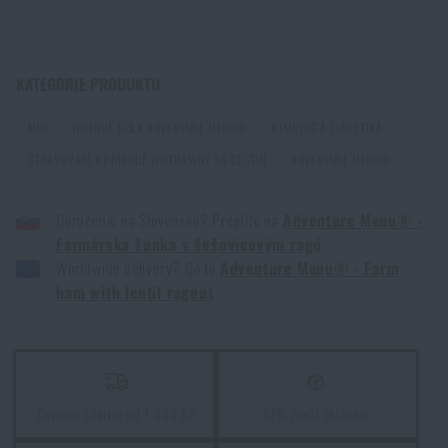
PŘEČÍST ČLÁNEK
KATEGORIE PRODUKTU
Jak vybrat hamaku: Kompletní průvodce pro
pohodlný spánek v přírodě
MRE
HOTOVÁ JÍDLA ADVENTURE MENU®
KEMPING A TURISTIKA
PŘEČÍST ČLÁNEK
STRAVOVÁNÍ V PŘÍRODĚ (POTRAVINY NA CESTU)
ADVENTURE MENU®
Doručenie na Slovensko? Prejdite na
Adventure Menu® -
Jak zazimovat outdoorovou výbavu: údržba a
Farmárska šunka s šošovicovým ragú
skladování, aby vydržela víc než jednu sezónu
Worldwide delivery? Go to
Adventure Menu® - Farm
PŘEČÍST ČLÁNEK
ham with lentil ragout
Orientace v přírodě: kompletní průvodce od GPS po
kompas
Doprava zdarma od 1 999 Kč
97% zboží skladem
PŘEČÍST ČLÁNEK