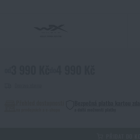
3 990 Kč
4 990 Kč
od
do
Doprava zdarma
Přehled dostupnosti
Bezpečná platba kartou zd
na prodejnách a e-shopu
a další možnosti platby
PŘIDAT DO K