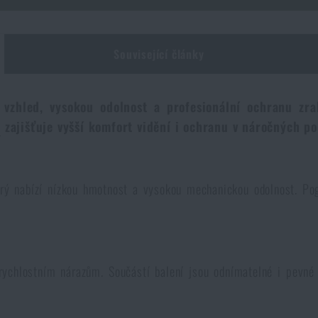
Související články
zhled, vysokou odolnost a profesionální ochranu zra
E
zajišťuje vyšší komfort vidění i ochranu v náročných p
erý nabízí nízkou hmotnost a vysokou mechanickou odolnost. Pog
rychlostním nárazům. Součástí balení jsou odnímatelné i pevné