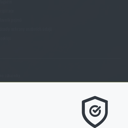
agazín
nspirace
lovník pojmů
ásady ochrany osobních údajů
ookies
eno zákazníky.
m líbí a kterým směrem se máme ubírat.