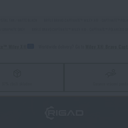
Líbí se vám produkt?
YSTAL TAN / MATTE BLACK
BRÝLE BRAVO CAPTIVATE™ WILEY X® - CAPTIVATE™ POLA
Kupte si
Brýle Bravo Captivate™ Wiley X®
od
3 990 Kč
/ GRAPHITE GREY
BRÝLE BRAVO CAPTIVATE™ WILEY X® - CAPTIVATE™ POLARIZED GR
PŘIDAT DO KOŠÍKU
ate™ Wiley X®
Worldwide delivery? Go to
Wiley X® Bravo Capt
Líbí se vám produkt?
Kupte si
Brýle Bravo Captivate™ Wiley X®
od
3 990 Kč
PŘIDAT DO KOŠÍKU
97% zboží skladem
Garance vrácení peně