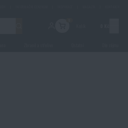
HODY
|
INFORMAČNÍ CENTRUM
|
INSPIRACE
|
MAGAZÍN
|
KONTAKTY
0
Košík
0 Kč
Menu
ana
Zbraně a střelivo
Ostatní
Dle zájmu