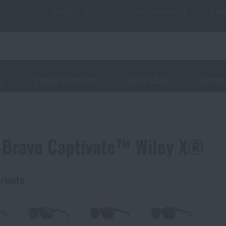
PRODEJNY
|
SLUŽBY
|
STAV OBJEDNÁVKY
|
SLEVY A VÝ
oj
Potřeby pro střelce
Nože a nářadí
Sebeobr
 Bravo Captivate™ Wiley X®
riantu