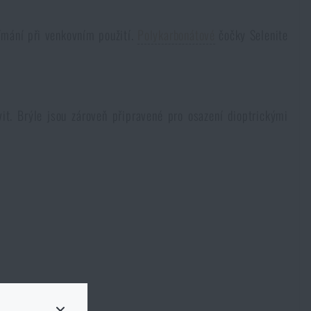
nímání při venkovním použití.
Polykarbonátové
čočky Selenite
it. Brýle jsou zároveň připravené pro osazení dioptrickými