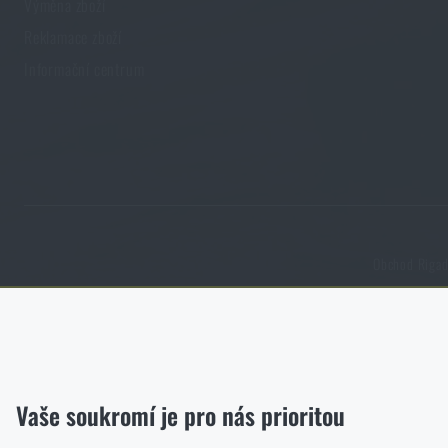
Výměna zboží
Reklamace zboží
Informační centrum
Obchod Rigad.
Funkční
Bez nich by náš web vůbec nefungoval. U těchto cookies není mož
Analytické
Vaše soukromí je pro nás prioritou
Do těchto cookies se anonymně ukládá, jakým způsobem prochází