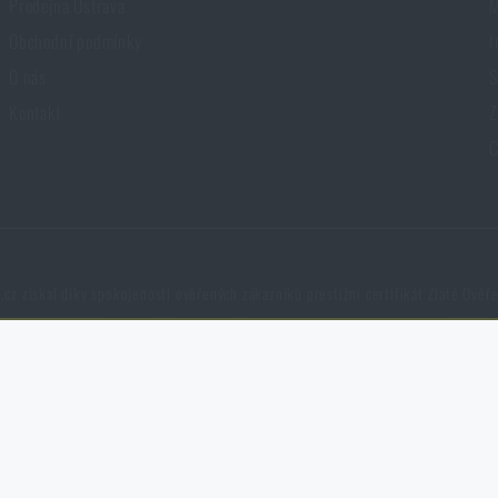
Prodejna Ostrava
M
Obchodní podmínky
I
O nás
S
Kontakt
Z
C
cz získal díky spokojenosti ověřených zákazníků prestižní certifikát Zlaté Ověř
né zakázat jejich ukládání.
NCAGE 828DG
te a používáte náš web. Pomáhají nám lépe chápat, co se našim zákazníků