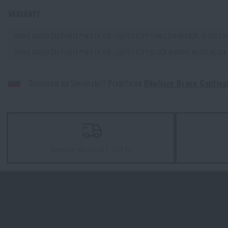
VARIANTY
Novinky
BRÝLE BRAVO CAPTIVATE™ WILEY X® - CAPTIVATE™ TUNGSTEN MIRROR, GLOSS CR
Akce a slevy
BRÝLE BRAVO CAPTIVATE™ WILEY X® - CAPTIVATE™ BLACK MIRROR, MATTE BLACK 
Doručenie na Slovensko? Prejdite na
Okuliare Bravo Captiv
Výprodej
Značky A-Z
Všechny produkty
Doprava zdarma od 1 999 Kč