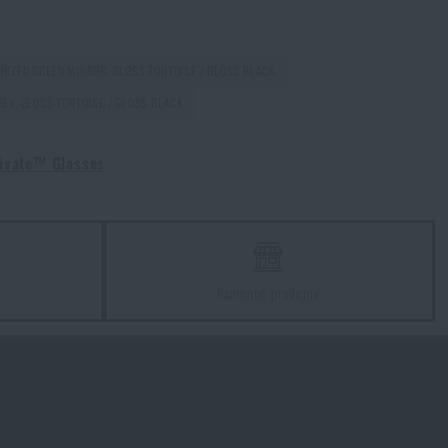
RIZED GREEN MIRROR, GLOSS TORTOISE / GLOSS BLACK
EY, GLOSS TORTOISE / GLOSS BLACK
Souhlasím s
obchodními podmínkami
ODESLAT DOTAZ
ivate™ Glasses
z
Kamenné prodejny