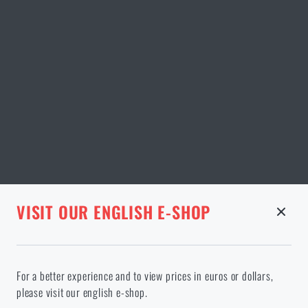
STRÁNKA V DANÉM JAZYCE NEEXISTUJE
VISIT OUR ENGLISH E-SHOP
ODEBRANÉ ZBOŽÍ Z KOŠÍKU
Pokračováním potvrzuji, že jsem starší 18 let
Ve vámi vybraném jazyce stránka neexistuje. Můžete tedy zůstat
For a better experience and to view prices in euros or dollars,
zde, nebo přejít na hlavní stránku cílového jazyka. Jakou možnost
please visit our english e-shop.
si vyberete?