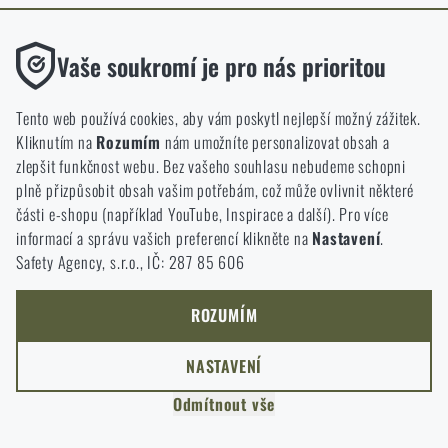
ODEJÍT
Funkční
ROZUMÍM, POKRAČOVAT
Vaše soukromí je pro nás prioritou
PŘEJÍT DO KOŠÍKU
GO TO RIGAD.COM
Bez nich by náš web vůbec nefungoval. U těchto cookies není
PŘEJDU NA HLAVNÍ STRÁNKU
možné zakázat jejich ukládání.
Tento web používá cookies, aby vám poskytl nejlepší možný zážitek.
I WILL STAY HERE
Kliknutím na
Rozumím
nám umožníte personalizovat obsah a
ZŮSTANU TADY
Analytické
zlepšit funkčnost webu. Bez vašeho souhlasu nebudeme schopni
Do těchto cookies se anonymně ukládá, jakým způsobem
plně přizpůsobit obsah vašim potřebám, což může ovlivnit některé
procházíte a používáte náš web. Pomáhají nám lépe chápat, co
části e-shopu (například YouTube, Inspirace a další). Pro více
se našim zákazníkům líbí a kterým směrem se máme ubírat.
informací a správu vašich preferencí klikněte na
Nastavení
.
Safety Agency, s.r.o., IČ: 287 85 606
Marketingové
Tyto cookies nám pomáhají optimalizovat reklamu směřující na
náš e-shop, aby byla co nejvíce efektivní a náš obchod se mohl
ROZUMÍM
neustále rozvíjet a zlepšovat.
NASTAVENÍ
Personalizované
Odmítnout vše
Díky těmto cookies dokážeme reklamu personalizovat a nabízet
vám skutečně jen ty produkty, o které můžete mít zájem.