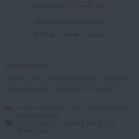
reálné použití
DOPRAVA ZDARMA
VÝPRODEJ - 25%
PŘEČÍST ČLÁNEK
PŘIDAT DO KOŠÍKU
Dámské boty Z‑8N GTX® C Lowa®
4 118 Kč
SKLADEM
5 490 Kč
Úpal a úžeh: Rozdíly, příznaky a první pomoc
PŘEČÍST ČLÁNEK
KATEGORIE PRODUKTU
Naostro, nebo s rozumem? Průvodce funkčním
spodním prádlem
LOWA®
OBUV
TAKTICKÉ A VOJENSKÉ BOTY LOWA
OBUV LOWA®
PŘEČÍST ČLÁNEK
KOTNÍKOVÁ OBUV LOWA®
OBLEČENÍ A OBUV
POLICEJNÍ BOTY
Doručenie na Slovensko? Prejdite na
Dámske topánky Z-
Novinky Eberlestock skladem – připraveni na
6N GTX® C LOWA®
upgrade?
Worldwide delivery? Go to
LOWA® Z-6N GTX® C
Women's shoes
PŘEČÍST ČLÁNEK