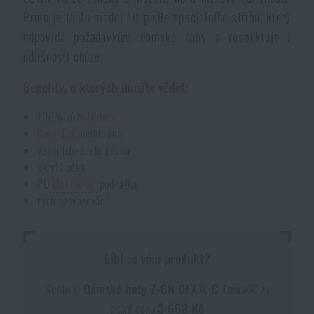
Proto je tento model šit podle speciálního střihu, který
Akce a slevy
odpovídá požadavkům dámské nohy a respektuje i
odlišnosti chůze.
Výprodej
Benefity, o kterých musíte vědět:
Značky A-Z
100% kůže
Nubuk
Gore-Tex
membrána
Všechny produkty
velmi lehká, ale pevná
skrytá očka
PU
Monowrap
podrážka
rychlozavazování
Líbí se vám produkt?
Kupte si
Dámské boty Z-6N GTX® C Lowa®
za
akční cenu
3 668 Kč