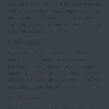
podmínek. Hlavními plusy této obuvi jsou výjimečná
Voděodolné zápisníky
Výprodej
stabilita a opora nohy. Potřebnou podporu obuv získává
díky patentovanému designu podešve LOWA Tactical Z
Ochrana před komáry a hmyzem
Značky A-Z
Trac. Tento systém pomáhá ke zmírnění stresu
vytvářeného na klouby, svaly a vazy.
Ohřívače nohou, rukou a těla
Všechny produkty
Odolná a prodyšná
Opravné sady a fixační pásky
Kombinace použitých materiálů propůjčuje tomuto
modelu extrémní odolnost vůči špíně i povětrnostním
podmínkám. 100% nubuková kůže ve spojení s
Potřeby pro vodáky
membránou
Gore-Tex
propůjčují obuvi schopnost
odpuzovat nečistoty i vlhkost, a zároveň umožní vaší
Zdraví, ochrana
noze dýchat a odvádět zbytečný pot.
Stvořeno pro ženy
Novinky
LOWA ví, že ženská a mužská noha má své odlišnosti.