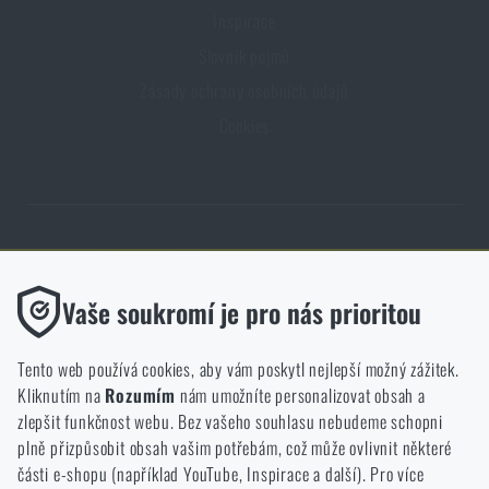
Inspirace
Slovník pojmů
Zásady ochrany osobních údajů
Cookies
Obchod Rigad.cz získal díky spokojenosti ověřených zákazníků prestižní
certifikát Zlaté Ověřeno zákazníky.
Funkční
Vaše soukromí je pro nás prioritou
Bez nich by náš web vůbec nefungoval. U těchto cookies není
možné zakázat jejich ukládání.
Tento web používá cookies, aby vám poskytl nejlepší možný zážitek.
Kliknutím na
Rozumím
nám umožníte personalizovat obsah a
Analytické
zlepšit funkčnost webu. Bez vašeho souhlasu nebudeme schopni
NCAGE 828DG
Do těchto cookies se anonymně ukládá, jakým způsobem
plně přizpůsobit obsah vašim potřebám, což může ovlivnit některé
procházíte a používáte náš web. Pomáhají nám lépe chápat, co
části e-shopu (například YouTube, Inspirace a další). Pro více
se našim zákazníkům líbí a kterým směrem se máme ubírat.