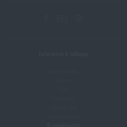
PŘEČÍST ČLÁNEK
Líbí se vám produkt?
Kupte si
Dámské boty Z-6N GTX® C Lowa®
za
akční cenu
3 668 Kč
Informace k nákupu
PŘIDAT DO KOŠÍKU
Stav objednávky
Doprava
Platba
Výměna zboží
Reklamace zboží
Informační centrum
O společnosti