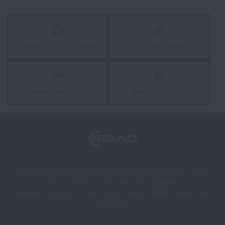
Chest Rig Reaper™ Agilite Gear® – minimalizmus a
modularita pro každý scénář
Doprava zdarma od 1 999 Kč
97% zboží skladem
PŘEČÍST ČLÁNEK
Garance vrácení peněz
Kamenné prodejny
LOWA: Outdoorové boty, které prošly celým stoletím
PŘEČÍST ČLÁNEK
Další novinka na skladě! Seznamte se s produkty M-
Tac
Naši zákazníci mají k dispozici kamennou prodejnu v Semilech, cca 40
PŘEČÍST ČLÁNEK
km od Liberce, v Olomouci a Ostravě. Zboží dodáváme také na
Slovensko na Rigad.sk a také do celé Evropy a prakticky celého světa
na Rigad.com.
7 arktických treků na léto (i podzim)