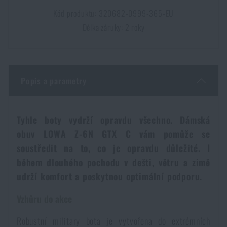
Dámské oblečení
Elektronika a příslušenství pro mobily
Beranidla, páčidla
Vybíjecí zařízení
Kód produktu: 320682-0999-365-EU
Délka záruky: 2 roky
Dětské oblečení
Hodinky
Výstroj pro psy
Rychlonabíječe zásobníků
Údržba oblečení
Pouzdra
Popis a parametry
Novinky
Novinky
Vojenské nášivky a znaky
Paracord
Akce a slevy
Akce a slevy
Tyhle boty vydrží opravdu všechno. Dámská
obuv LOWA Z-6N GTX C vám pomůže se
Vesty
Peněženky
Výprodej
Výprodej
soustředit na to, co je opravdu důležité. I
během dlouhého pochodu v dešti, větru a zimě
Ručníky, osušky
Značky A-Z
udrží komfort a poskytnou optimální podporu.
Značky A-Z
Novinky
Vzhůru do akce
Solární sprchy
Všechny produkty
Všechny produkty
Akce a slevy
Robustní military bota je vytvořena do extrémních