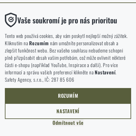
ODEJÍT
Funkční
ROZUMÍM, POKRAČOVAT
Vaše soukromí je pro nás prioritou
PŘEJÍT DO KOŠÍKU
GO TO RIGAD.COM
Bez nich by náš web vůbec nefungoval. U těchto cookies není
PŘEJDU NA HLAVNÍ STRÁNKU
možné zakázat jejich ukládání.
Tento web používá cookies, aby vám poskytl nejlepší možný zážitek.
I WILL STAY HERE
Kliknutím na
Rozumím
nám umožníte personalizovat obsah a
ZŮSTANU TADY
Analytické
zlepšit funkčnost webu. Bez vašeho souhlasu nebudeme schopni
Do těchto cookies se anonymně ukládá, jakým způsobem
plně přizpůsobit obsah vašim potřebám, což může ovlivnit některé
procházíte a používáte náš web. Pomáhají nám lépe chápat, co
části e-shopu (například YouTube, Inspirace a další). Pro více
se našim zákazníkům líbí a kterým směrem se máme ubírat.
informací a správu vašich preferencí klikněte na
Nastavení
.
Safety Agency, s.r.o., IČ: 287 85 606
Marketingové
Tyto cookies nám pomáhají optimalizovat reklamu směřující na
náš e-shop, aby byla co nejvíce efektivní a náš obchod se mohl
ROZUMÍM
neustále rozvíjet a zlepšovat.
NASTAVENÍ
Personalizované
Odmítnout vše
Díky těmto cookies dokážeme reklamu personalizovat a nabízet
vám skutečně jen ty produkty, o které můžete mít zájem.