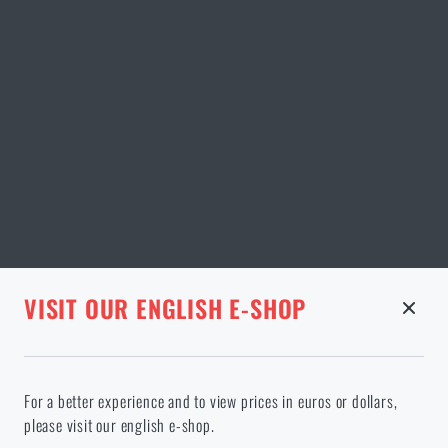
STRÁNKA V DANÉM JAZYCE NEEXISTUJE
VISIT OUR ENGLISH E-SHOP
ODEBRANÉ ZBOŽÍ Z KOŠÍKU
Pokračováním potvrzuji, že jsem starší 18 let
Ve vámi vybraném jazyce stránka neexistuje. Můžete tedy zůstat
For a better experience and to view prices in euros or dollars,
zde, nebo přejít na hlavní stránku cílového jazyka. Jakou možnost
please visit our english e-shop.
si vyberete?