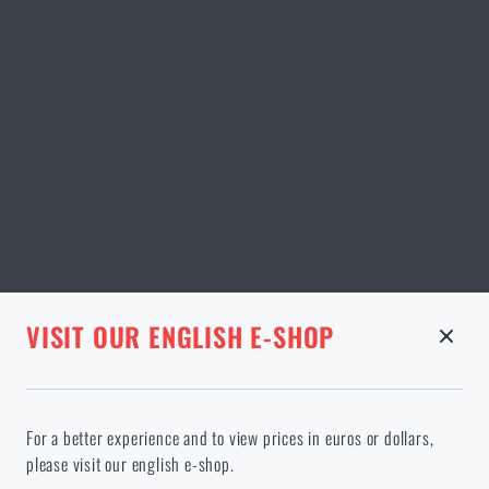
STRÁNKA V DANÉM JAZYCE NEEXISTUJE
VISIT OUR ENGLISH E-SHOP
ODEBRANÉ ZBOŽÍ Z KOŠÍKU
Pokračováním potvrzuji, že jsem starší 18 let
Ve vámi vybraném jazyce stránka neexistuje. Můžete tedy zůstat
For a better experience and to view prices in euros or dollars,
zde, nebo přejít na hlavní stránku cílového jazyka. Jakou možnost
please visit our english e-shop.
si vyberete?