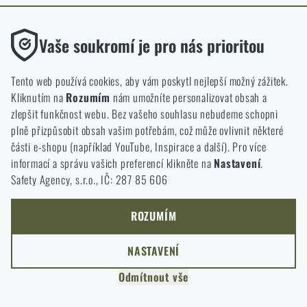
ODEJÍT
Funkční
ROZUMÍM, POKRAČOVAT
Vaše soukromí je pro nás prioritou
PŘEJÍT DO KOŠÍKU
GO TO RIGAD.COM
Bez nich by náš web vůbec nefungoval. U těchto cookies není
PŘEJDU NA HLAVNÍ STRÁNKU
možné zakázat jejich ukládání.
Tento web používá cookies, aby vám poskytl nejlepší možný zážitek.
I WILL STAY HERE
Kliknutím na
Rozumím
nám umožníte personalizovat obsah a
ZŮSTANU TADY
Analytické
zlepšit funkčnost webu. Bez vašeho souhlasu nebudeme schopni
Do těchto cookies se anonymně ukládá, jakým způsobem
plně přizpůsobit obsah vašim potřebám, což může ovlivnit některé
procházíte a používáte náš web. Pomáhají nám lépe chápat, co
části e-shopu (například YouTube, Inspirace a další). Pro více
se našim zákazníkům líbí a kterým směrem se máme ubírat.
informací a správu vašich preferencí klikněte na
Nastavení
.
Safety Agency, s.r.o., IČ: 287 85 606
Marketingové
Tyto cookies nám pomáhají optimalizovat reklamu směřující na
náš e-shop, aby byla co nejvíce efektivní a náš obchod se mohl
ROZUMÍM
neustále rozvíjet a zlepšovat.
NASTAVENÍ
Personalizované
Odmítnout vše
Díky těmto cookies dokážeme reklamu personalizovat a nabízet
vám skutečně jen ty produkty, o které můžete mít zájem.