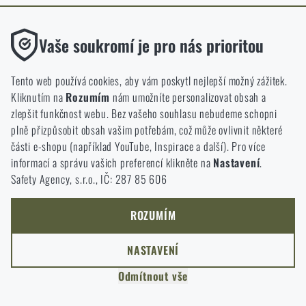
ODEJÍT
Funkční
ROZUMÍM, POKRAČOVAT
Vaše soukromí je pro nás prioritou
PŘEJÍT DO KOŠÍKU
GO TO RIGAD.COM
Bez nich by náš web vůbec nefungoval. U těchto cookies není
PŘEJDU NA HLAVNÍ STRÁNKU
možné zakázat jejich ukládání.
Tento web používá cookies, aby vám poskytl nejlepší možný zážitek.
I WILL STAY HERE
Kliknutím na
Rozumím
nám umožníte personalizovat obsah a
ZŮSTANU TADY
Analytické
zlepšit funkčnost webu. Bez vašeho souhlasu nebudeme schopni
Do těchto cookies se anonymně ukládá, jakým způsobem
plně přizpůsobit obsah vašim potřebám, což může ovlivnit některé
procházíte a používáte náš web. Pomáhají nám lépe chápat, co
části e-shopu (například YouTube, Inspirace a další). Pro více
se našim zákazníkům líbí a kterým směrem se máme ubírat.
informací a správu vašich preferencí klikněte na
Nastavení
.
Safety Agency, s.r.o., IČ: 287 85 606
Marketingové
Tyto cookies nám pomáhají optimalizovat reklamu směřující na
náš e-shop, aby byla co nejvíce efektivní a náš obchod se mohl
ROZUMÍM
neustále rozvíjet a zlepšovat.
NASTAVENÍ
Personalizované
Odmítnout vše
Díky těmto cookies dokážeme reklamu personalizovat a nabízet
vám skutečně jen ty produkty, o které můžete mít zájem.