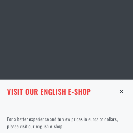
STRÁNKA V DANÉM JAZYCE NEEXISTUJE
VISIT OUR ENGLISH E-SHOP
ODEBRANÉ ZBOŽÍ Z KOŠÍKU
Pokračováním potvrzuji, že jsem starší 18 let
Ve vámi vybraném jazyce stránka neexistuje. Můžete tedy zůstat
For a better experience and to view prices in euros or dollars,
zde, nebo přejít na hlavní stránku cílového jazyka. Jakou možnost
please visit our english e-shop.
si vyberete?