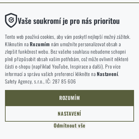
ODEJÍT
Funkční
ROZUMÍM, POKRAČOVAT
Vaše soukromí je pro nás prioritou
PŘEJÍT DO KOŠÍKU
GO TO RIGAD.COM
Bez nich by náš web vůbec nefungoval. U těchto cookies není
PŘEJDU NA HLAVNÍ STRÁNKU
možné zakázat jejich ukládání.
Tento web používá cookies, aby vám poskytl nejlepší možný zážitek.
I WILL STAY HERE
Kliknutím na
Rozumím
nám umožníte personalizovat obsah a
ZŮSTANU TADY
Analytické
zlepšit funkčnost webu. Bez vašeho souhlasu nebudeme schopni
Do těchto cookies se anonymně ukládá, jakým způsobem
plně přizpůsobit obsah vašim potřebám, což může ovlivnit některé
procházíte a používáte náš web. Pomáhají nám lépe chápat, co
části e-shopu (například YouTube, Inspirace a další). Pro více
se našim zákazníkům líbí a kterým směrem se máme ubírat.
informací a správu vašich preferencí klikněte na
Nastavení
.
Safety Agency, s.r.o., IČ: 287 85 606
Marketingové
Tyto cookies nám pomáhají optimalizovat reklamu směřující na
náš e-shop, aby byla co nejvíce efektivní a náš obchod se mohl
ROZUMÍM
neustále rozvíjet a zlepšovat.
NASTAVENÍ
Personalizované
Odmítnout vše
Díky těmto cookies dokážeme reklamu personalizovat a nabízet
vám skutečně jen ty produkty, o které můžete mít zájem.