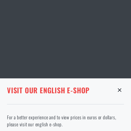
STRÁNKA V DANÉM JAZYCE NEEXISTUJE
VISIT OUR ENGLISH E-SHOP
ODEBRANÉ ZBOŽÍ Z KOŠÍKU
Pokračováním potvrzuji, že jsem starší 18 let
Ve vámi vybraném jazyce stránka neexistuje. Můžete tedy zůstat
For a better experience and to view prices in euros or dollars,
zde, nebo přejít na hlavní stránku cílového jazyka. Jakou možnost
please visit our english e-shop.
si vyberete?