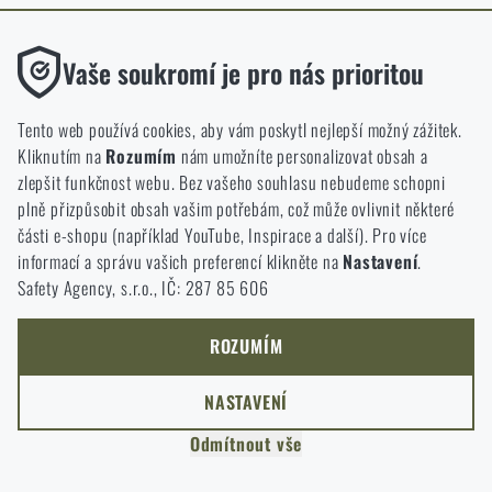
ODEJÍT
Funkční
ROZUMÍM, POKRAČOVAT
Vaše soukromí je pro nás prioritou
PŘEJÍT DO KOŠÍKU
GO TO RIGAD.COM
Bez nich by náš web vůbec nefungoval. U těchto cookies není
PŘEJDU NA HLAVNÍ STRÁNKU
možné zakázat jejich ukládání.
Tento web používá cookies, aby vám poskytl nejlepší možný zážitek.
I WILL STAY HERE
Kliknutím na
Rozumím
nám umožníte personalizovat obsah a
ZŮSTANU TADY
Analytické
zlepšit funkčnost webu. Bez vašeho souhlasu nebudeme schopni
Do těchto cookies se anonymně ukládá, jakým způsobem
plně přizpůsobit obsah vašim potřebám, což může ovlivnit některé
procházíte a používáte náš web. Pomáhají nám lépe chápat, co
části e-shopu (například YouTube, Inspirace a další). Pro více
se našim zákazníkům líbí a kterým směrem se máme ubírat.
informací a správu vašich preferencí klikněte na
Nastavení
.
Safety Agency, s.r.o., IČ: 287 85 606
Marketingové
Tyto cookies nám pomáhají optimalizovat reklamu směřující na
náš e-shop, aby byla co nejvíce efektivní a náš obchod se mohl
ROZUMÍM
neustále rozvíjet a zlepšovat.
NASTAVENÍ
Personalizované
Odmítnout vše
Díky těmto cookies dokážeme reklamu personalizovat a nabízet
vám skutečně jen ty produkty, o které můžete mít zájem.