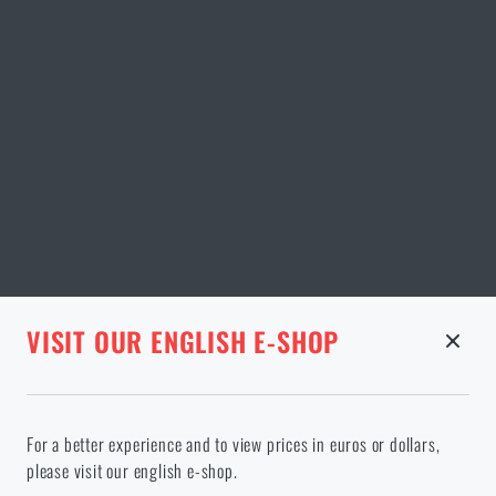
STRÁNKA V DANÉM JAZYCE NEEXISTUJE
VISIT OUR ENGLISH E-SHOP
ODEBRANÉ ZBOŽÍ Z KOŠÍKU
Pokračováním potvrzuji, že jsem starší 18 let
Ve vámi vybraném jazyce stránka neexistuje. Můžete tedy zůstat
For a better experience and to view prices in euros or dollars,
zde, nebo přejít na hlavní stránku cílového jazyka. Jakou možnost
please visit our english e-shop.
si vyberete?