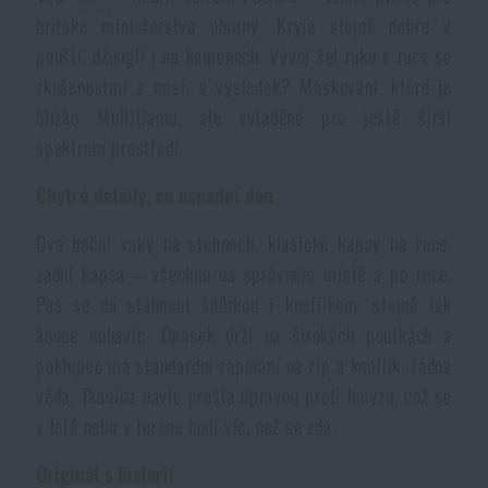
britské ministerstvo obrany. Kryje stejně dobře v
Akce a slevy
poušti, džungli i na kamenech. Vývoj šel ruku v ruce se
zkušenostmi z misí, a výsledek? Maskování, které je
Výprodej
blízko MultiCamu, ale vyladěné pro ještě širší
spektrum prostředí.
Značky A-Z
Chytré detaily, co usnadní den
Všechny produkty
Dva boční vaky na stehnech, klasické kapsy na ruce,
zadní kapsa – všechno na správném místě a po ruce.
Pas se dá stáhnout šňůrkou i knoflíkem, stejně tak
konce nohavic. Opasek drží na širokých poutkách a
poklopec má standardní zapínání na zip a knoflík, žádná
věda. Tkanina navíc prošla úpravou proti hmyzu, což se
v létě nebo v terénu hodí víc, než se zdá.
Originál s historií