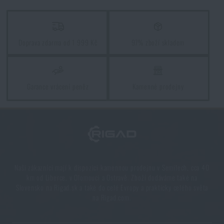
PŘEČÍST ČLÁNEK
Kupte si
Kalhoty Combat Tropical originál
britské armády / použité
za akční cenu
790 Kč
Doprava zdarma od 1 999 Kč
97% zboží skladem
Jak si vybrat rybářské kalhoty?
PŘIDAT DO KOŠÍKU
PŘEČÍST ČLÁNEK
Garance vrácení peněz
Kamenné prodejny
Líbí se vám produkt?
Kupte si
Kalhoty Combat Tropical originál
britské armády / použité
za akční cenu
790 Kč
Naši zákazníci mají k dispozici kamennou prodejnu v Semilech, cca 40
PŘIDAT DO KOŠÍKU
km od Liberce, v Olomouci a Ostravě. Zboží dodáváme také na
Slovensko na Rigad.sk a také do celé Evropy a prakticky celého světa
na Rigad.com.