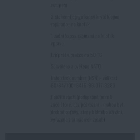
vstupem
2 stehenní cargo kapsy kryté klopou
zapínanou na knoflík
1 zadní kapsa zapínaná na knoflík
vpravo
Lze prát v pračce na 50 °C
Schváleno a ověřeno NATO
Nato stock number
(NSN) - velikost
80/84/100: 8415-99-317-8283
Použité zboží (podepsané, mírně
znečištěné, bez poškození - mohou být
drobné opravy, stopy běžného užívání,
vyřazené z armádních zásob)