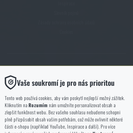
Inspirace
Slovník pojmů
Zásady ochrany osobních údajů
Cookies
Obchod Rigad.cz získal díky spokojenosti ověřených zákazníků prestižní
certifikát Zlaté Ověřeno zákazníky.
Funkční
Vaše soukromí je pro nás prioritou
Bez nich by náš web vůbec nefungoval. U těchto cookies není
možné zakázat jejich ukládání.
Tento web používá cookies, aby vám poskytl nejlepší možný zážitek.
Kliknutím na
Rozumím
nám umožníte personalizovat obsah a
Analytické
zlepšit funkčnost webu. Bez vašeho souhlasu nebudeme schopni
NCAGE 828DG
Do těchto cookies se anonymně ukládá, jakým způsobem
plně přizpůsobit obsah vašim potřebám, což může ovlivnit některé
procházíte a používáte náš web. Pomáhají nám lépe chápat, co
části e-shopu (například YouTube, Inspirace a další). Pro více
se našim zákazníkům líbí a kterým směrem se máme ubírat.