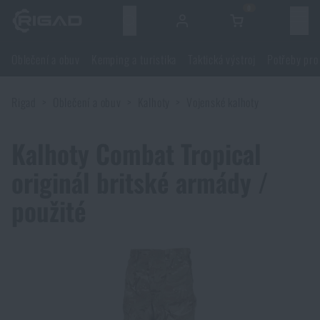
0
Menu
Oblečení a obuv
Kemping a turistika
Taktická výstroj
Potřeby pro
Oblečení a obuv
Rigad
Oblečení a obuv
Kalhoty
Vojenské kalhoty
Oblečení a obuv
Kemping a turistika
Kalhoty Combat Tropical
Obuv
Kemping a turistika
Taktická výstroj
originál britské armády /
Bundy
Batohy
použité
Taktická výstroj
Potřeby pro střelce
Blůzy
Tašky, brašny, kufry, ledvinky
Nosiče plátů a příslušenství
Potřeby pro střelce
Nože a nářadí
Kalhoty
Spaní v přírodě
Nosné postroje
Střelecké brýle
Nože a nářadí
Sebeobrana