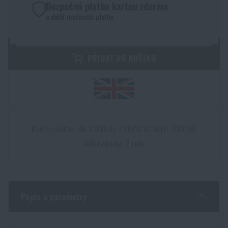
Bezpečná platba kartou zdarma
Dámské oblečení
Elektronika a příslušenství pro mobily
Beranidla, páčidla
Vybíjecí zařízení
a další možnosti platby
Dětské oblečení
Hodinky
Výstroj pro psy
Rychlonabíječe zásobníků
PŘIDAT DO KOŠÍKU
Údržba oblečení
Pouzdra
Novinky
Novinky
Vojenské nášivky a znaky
Paracord
Akce a slevy
Akce a slevy
Kód produktu: BA-COMBAT-TROPICAL-MTP-708096
Vesty
Peněženky
Délka záruky: 2 roky
Výprodej
Výprodej
Ručníky, osušky
Značky A-Z
Značky A-Z
Novinky
Popis a parametry
Solární sprchy
Všechny produkty
Všechny produkty
Akce a slevy