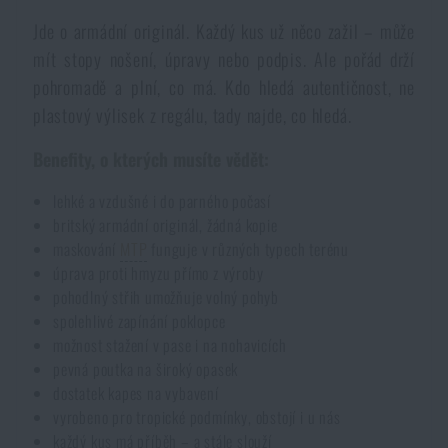
Jde o armádní originál. Každý kus už něco zažil – může
mít stopy nošení, úpravy nebo podpis. Ale pořád drží
pohromadě a plní, co má. Kdo hledá autentičnost, ne
plastový výlisek z regálu, tady najde, co hledá.
Benefity, o kterých musíte vědět:
lehké a vzdušné i do parného počasí
britský armádní originál, žádná kopie
maskování
MTP
funguje v různých typech terénu
úprava proti hmyzu přímo z výroby
pohodlný střih umožňuje volný pohyb
spolehlivé zapínání poklopce
možnost stažení v pase i na nohavicích
pevná poutka na široký opasek
dostatek kapes na vybavení
vyrobeno pro tropické podmínky, obstojí i u nás
každý kus má příběh – a stále slouží