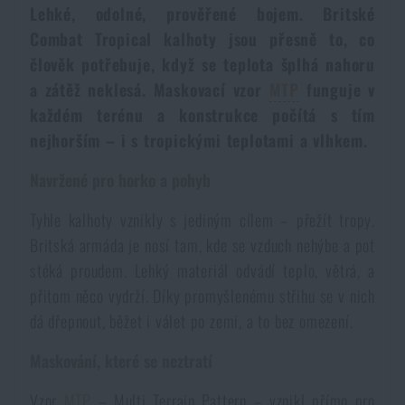
Lehké, odolné, prověřené bojem. Britské
Voděodolné zápisníky
Výprodej
Combat Tropical kalhoty jsou přesně to, co
člověk potřebuje, když se teplota šplhá nahoru
Ochrana před komáry a hmyzem
Značky A-Z
a zátěž neklesá. Maskovací vzor
MTP
funguje v
každém terénu a konstrukce počítá s tím
Ohřívače nohou, rukou a těla
Všechny produkty
nejhorším – i s tropickými teplotami a vlhkem.
Navržené pro horko a pohyb
Opravné sady a fixační pásky
Tyhle kalhoty vznikly s jediným cílem – přežít tropy.
Britská armáda je nosí tam, kde se vzduch nehýbe a pot
Potřeby pro vodáky
stéká proudem. Lehký materiál odvádí teplo, větrá, a
přitom něco vydrží. Díky promyšlenému střihu se v nich
Zdraví, ochrana
dá dřepnout, běžet i válet po zemi, a to bez omezení.
Maskování, které se neztratí
Novinky
Vzor
MTP
– Multi Terrain Pattern – vznikl přímo pro