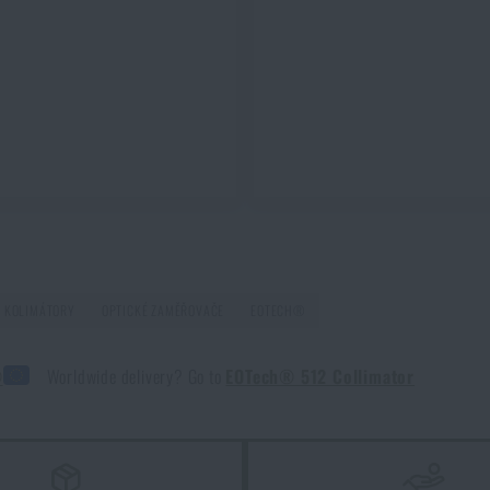
Kupte si
Kolimátor 512 EOTech®
za akční cenu
16 400 Kč
HLÍDAT DOSTUPNOST
KOLIMÁTORY
OPTICKÉ ZAMĚŘOVAČE
EOTECH®
®
Worldwide delivery? Go to
EOTech® 512 Collimator
žití