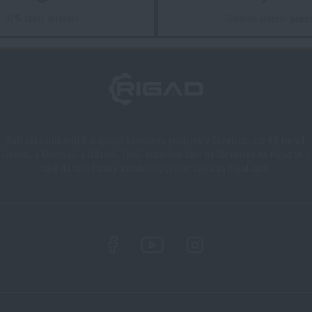
97% zboží skladem
Garance vrácení peně
v praxi
Naši zákazníci mají k dispozici kamennou prodejnu v Semilech, cca 40 km od
Liberce, v Olomouci a Ostravě. Zboží dodáváme také na Slovensko na Rigad.sk a
také do celé Evropy a prakticky celého světa na Rigad.com.
ta pro každý scénář