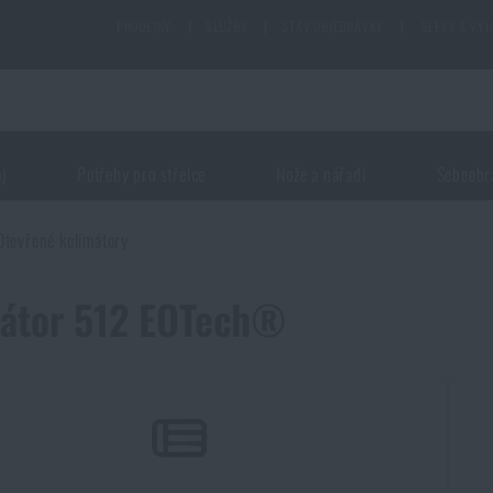
PRODEJNY
|
SLUŽBY
|
STAV OBJEDNÁVKY
|
SLEVY A VÝ
oj
Potřeby pro střelce
Nože a nářadí
Sebeobr
Otevřené kolimátory
átor 512 EOTech®