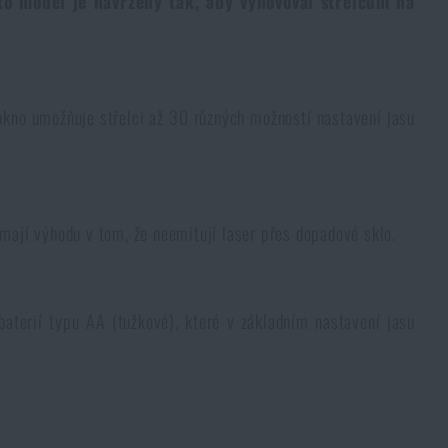
o model je navržený tak, aby vyhovoval střelcům na
no umožňuje střelci až 30 různých možností nastavení jasu
mají výhodu v tom, že neemitují laser přes dopadové sklo.
baterií typu AA (tužkové), které v základním nastavení jasu