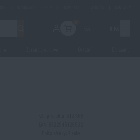
HODY
|
INFORMAČNÍ CENTRUM
|
INSPIRACE
|
MAGAZÍN
|
KONTAKTY
0
Košík
0 Kč
Menu
ana
Zbraně a střelivo
Ostatní
Dle zájmu
Kód produktu: 512.A65
EAN: 6722945126532
Délka záruky: 2 roky