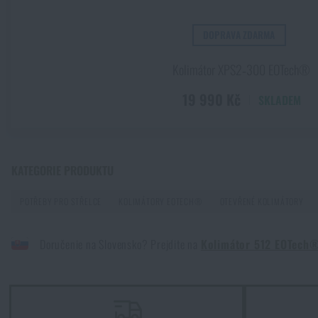
DOPRAVA ZDARMA
Kolimátor vs. LPVO: co dává smysl pro vaši pušku
PŘEČÍST ČLÁNEK
Kolimátor XPS2‑300 EOTech®
19 990 Kč
SKLADEM
A-CUT a Aimpoint COA: Jak Glock mění uchycení kolimátorů
PŘEČÍST ČLÁNEK
KATEGORIE PRODUKTU
Kolimátor na pistoli: trend, nebo skutečný přínos?
POTŘEBY PRO STŘELCE
KOLIMÁTORY EOTECH®
OTEVŘENÉ KOLIMÁTORY
PŘEČÍST ČLÁNEK
Doručenie na Slovensko? Prejdite na
Kolimátor 512 EOTech
Jak vybrat střelecká sluchátka: ochrana sluchu pro reálné pou
PŘEČÍST ČLÁNEK