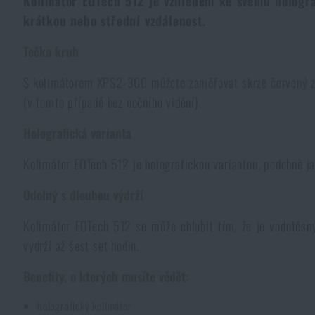
Kolimátor EOTech 512 je vzhledem ke svému hologra
krátkou nebo střední vzdálenost.
Kombinézy
Horolezecké vybavení
Taktické a bojové opasky
Svítilny a lasery na zbraně
Krumpáče
Pouta
Přebíjení
NSN
Přežití v přírodě
Tečka kruh
Čepice a pokrývky hlavy
Svítilny
Taktické brýle
Čištění a údržba zbraní
Praky
Vzduchovky a příslušenství
Reklamní předměty
Armádní originál
Novinky
S kolimátorem XPS2-300 můžete zaměřovat skrze červený zá
(v tomto případě bez nočního vidění).
Rukavice
Kempingový nábytek
Svítilny pro vojáky a policii
Ledvinky na zbraně
Výcvikové vybavení
Knihy, časopisy a kalendáře
Podzim
Akce a slevy
Novinky
Holografická varianta
Ponožky
Brýle
Helmy, převleky
Střelecké bagy
Kolimátor EOTech 512 je holografickou variantou, podobně ja
Zima
Výprodej
Akce a slevy
Novinky
Výprodej
Odolný s dlouhou výdrží
Opasky
Dalekohledy
Maskování
Střelecké podložky
Značky A-Z
Jaro
Výprodej
Akce a slevy
Značky A-Z
Kolimátor EOTech 512 se může chlubit tím, že je vodotěsný 
vydrží až šest set hodin.
Kšandy
Hydratace
Plynové masky a ochranné pomůcky
Krabičky a pouzdra na náboje
Všechny produkty
Značky A-Z
Výprodej
Všechny produkty
Benefity, o kterých musíte vědět:
Šátky, šály, nákrčníky
Čištění vody
Zdravotnické vybavení
Tréninkové vybavení
Všechny produkty
Značky A-Z
holografický kolimátor