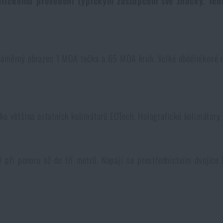
fickému provedení typickým zástupcem své značky. Tent
měrný obrazec 1 MOA tečka a 65 MOA kruh. Velké obdélníkové ok
ko většina ostatních kolimátorů EOTech. Holografické kolimátory 
při ponoru až do tří metrů. Napájí se prostřednictvím dvojice 