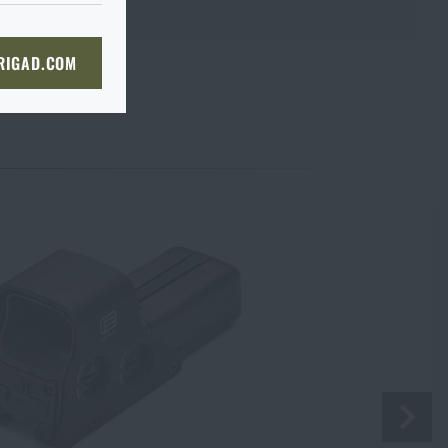
ě, až tam dorazíte, raději si
bou
 straně dopravce,
či
KOŠÍKU
 RIGAD.COM
bjednat stejným způsobem a my
NÍ STRÁNKU
boží na prodejnu
 prodejně, si můžete
Souhlasím s
obchodními podmínkami
ODESLAT DOTAZ