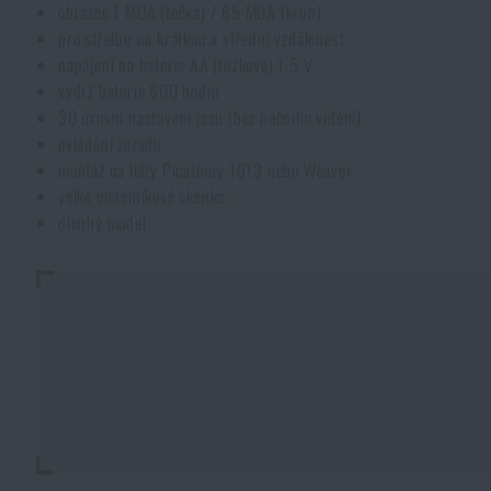
obrazce 1 MOA (tečka) / 65 MOA (kruh)
Pláštěnky, ponča
Drobné vybavení a maličkosti k přežití
Kufry, boxy
Trezory
pro střelbu na krátkou a střední vzdálenost
Všechny produkty
napájení na baterie AA (tužkové) 1,5 V
výdrž baterie 600 hodin
Dámské oblečení
Elektronika a příslušenství pro mobily
Beranidla, páčidla
Vybíjecí zařízení
30 úrovní nastavení jasu (bez nočního vidění)
ovládání zezadu
montáž na lišty Picatinny 1913 nebo Weaver
Dětské oblečení
Hodinky
Výstroj pro psy
Rychlonabíječe zásobníků
velké obdélníkové okénko
dlouhý model
Údržba oblečení
Pouzdra
Novinky
Novinky
Vojenské nášivky a znaky
Paracord
Akce a slevy
Akce a slevy
Vesty
Peněženky
Výprodej
Výprodej
Ručníky, osušky
Značky A-Z
Značky A-Z
Novinky