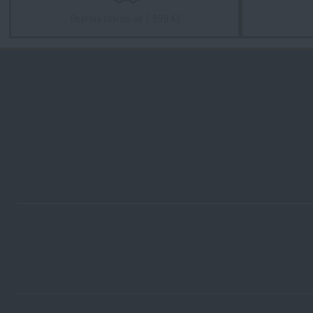
Doprava zdarma od 1 999 Kč
Jak správně pečovat o zbraňovou optiku: prevence poškození 
PŘEČÍST ČLÁNEK
Novinky Eberlestock skladem – připraveni na upgrade?
PŘEČÍST ČLÁNEK
Chest Rig Reaper™ Agilite Gear® – minimalizmus a modulari
PŘEČÍST ČLÁNEK
Další novinka na skladě! Seznamte se s produkty M-Tac
PŘEČÍST ČLÁNEK