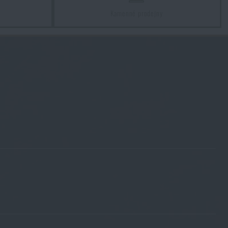
z
Kamenné prodejny