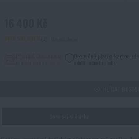
16 400 Kč
NENÍ SKLADEM
Doprava zdarma
Přehled dostupnosti
Bezpečná platba kartou zd
na prodejnách a e-shopu
a další možnosti platby
HLÍDAT DOSTU
Související články