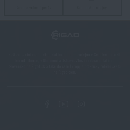
Garance vrácení peněz
Kamenné prodejny
Další novinka na skladě! Seznamte se s produkty M-
Tac
PŘEČÍST ČLÁNEK
Líbí se vám produkt?
Naši zákazníci mají k dispozici kamennou prodejnu v Semilech, cca 40
km od Liberce, v Olomouci a Ostravě. Zboží dodáváme také na
Kupte si
Kolimátor HS512C Holosun®
za akční
Slovensko na Rigad.sk a také do celé Evropy a prakticky celého světa
na Rigad.com.
cenu
11 900 Kč
HLÍDAT DOSTUPNOST