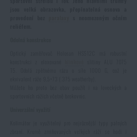
sportovní střelbu i lov. Jeho hlavními trumfy
Dámské oblečení
Elektronika a příslušenství pro mobily
Beranidla, páčidla
Vybíjecí zařízení
jsou velká obrazovka, přepínatelná osnova a
provedení bez
paralaxy
s neomezeným očním
Dětské oblečení
Hodinky
reliéfem.
Výstroj pro psy
Rychlonabíječe zásobníků
Odolná konstrukce
Údržba oblečení
Pouzdra
Novinky
Novinky
Optický zaměřovač Holosun HS512C má robustní
konstrukci z eloxované
hliníkové
slitiny ALU 7075
Vojenské nášivky a znaky
Paracord
Akce a slevy
Akce a slevy
T5. Odolá zpětnému rázu o síle 1000 G, což je
ekvivalent ráže 9,5×73 (.375 weatherby).
Vesty
Peněženky
Můžete ho proto bez obav použít i na loveckých a
Výprodej
Výprodej
sportovních rážích včetně brokovnic.
Ručníky, osušky
Značky A-Z
Značky A-Z
Novinky
Univerzální využití
Kolimátor je využitelný pro nejrůznější typy palných
Solární sprchy
Všechny produkty
Všechny produkty
Akce a slevy
zbraní. Kromě zmiňovaných velkých ráží se hodi i