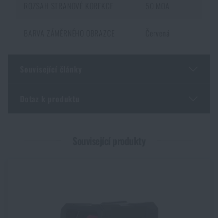
ROZSAH STRANOVÉ KOREKCE
50 MOA
BARVA ZÁMĚRNÉHO OBRAZCE
Červená
Související články
Dotaz k produktu
Malorážka doma? 4 důvody, proč ano – a jak vybrat
první kus
Zadejte Vaše jméno *
Zadejte Váš e-mail *
PŘEČÍST ČLÁNEK
Související produkty
GOAST: revoluční terčový systém z Norska
PŘEČÍST ČLÁNEK