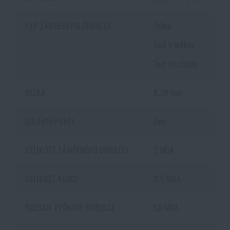
skladem na e-shopu a je skladem na nějaké prodejně, si můžete objednat s
doručením k Vám domů.
Opět je ale nutné počítat s delší dobou
TYP ZÁMĚRNÉHO OBRAZCE
Tečka
doručení
.
Terč s tečkou
Terč bez tečky
DÉLKA
8,28 mm
SOLÁRNÍ PANEL
Ano
VELIKOST ZÁMĚRNÉHO OBRAZCE
2 MOA
VELIKOST KLIKU
0,5 MOA
ROZSAH VÝŠKOVÉ KOREKCE
50 MOA