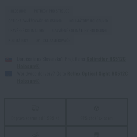
HOLOSUN®
POTŘEBY PRO STŘELCE
OPTICKÉ ZAMĚŘOVAČE HOLOSUN®
KOLIMÁTORY HOLOSUN®
Jak správně pečovat o zbraňovou optiku: prevence
poškození v praxi
UZAVŘENÉ KOLIMÁTORY
UZAVŘENÉ KOLIMÁTORY HOLOSUN®
PŘEČÍST ČLÁNEK
KOLIMÁTORY
OPTICKÉ ZAMĚŘOVAČE
Doručenie na Slovensko? Prejdite na
Kolimátor HS512C
Novinky Eberlestock skladem – připraveni na
Holosun®
upgrade?
Worldwide delivery? Go to
Reflex Optical Sight HS512C
Holosun®
PŘEČÍST ČLÁNEK
Chest Rig Reaper™ Agilite Gear® – minimalizmus a
modularita pro každý scénář
Doprava zdarma od 1 999 Kč
97% zboží skladem
PŘEČÍST ČLÁNEK