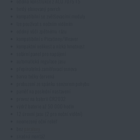
odolná konstrukce z ALU 7075 T5
tvrdý eloxovaný povrch
kompatibilní se zvětšovacími moduly
lze používat s nočním viděním
odolný vůči zpětnému rázu
kompatibilní s Picatinny/Weaver
kompaktní velikost a nízká hmotnost
solární panel pro napájení
automatická regulace jasu
přepínatelná zaměřovací osnova
barva tečky červená
probuzení ze spánku senzorem pohybu
paměť na poslední nastavení
provoz na baterii CR2032
výdrž baterie až 50 000 hodin
12 úrovní jasu (2 pro noční vidění)
neomezený oční reliéf
bez
paralaxy
snadná montáž