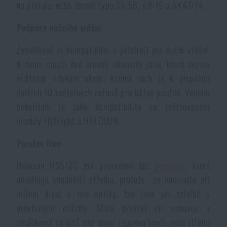
na pistole, nebo zbraně typu SA 58, AR-15 a AK47/74.
Voděodolné zápisníky
Výprodej
Podpora nočního vidění
Ochrana před komáry a hmyzem
Značky A-Z
Zaměřovač je kompatibilní s přístroji pro noční vidění.
K tomu slouží dvě úrovně intensity jasu, které nejsou
Ohřívače nohou, rukou a těla
Všechny produkty
viditelné lidským okem. Kromě nich je k dispozici
dalších 10 světelných režimů pro běžné použití. Velkým
benefitem je také kompatibilita se zvětšovacími
Opravné sady a fixační pásky
moduly FOXsight a HOLOSUN.
Potřeby pro vodáky
Paralax free
Holosun HS512C má provedení bez
paralaxy
, které
Zdraví, ochrana
umožňuje snadnější střelbu, protože se nemusíte při
míření dívat v ose optiky, tak jako při střelbě s
otevřenými mířidly. Stačí překrýt cíl osnovou a
Novinky
zmáčknout spoušť, což ocení zejména lovci, nebo střelci