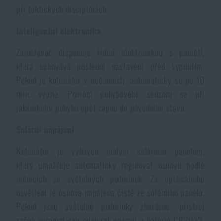
při taktických disciplínách.
Akce a slevy
Inteligentní elektronika
Výprodej
Zaměřovač disponuje řídící elektronikou s pamětí,
která uchovává poslední nastavení před vypnutím.
Značky A-Z
Pokud je kolimátor v nečinnosti, automaticky se po 10
min. vypne. Pomocí pohybového senzoru se při
Všechny produkty
jakémkoliv pohybu opět zapne do původního stavu.
Solární napájení
Kolimátor je vybaven malým solárním panelem,
který umožňuje automaticky regulovat osnovu podle
měnících se světelných podmínek. Za optimálního
osvětlení je osnova napájena čistě ze solárního panelu.
Pokud jsou světelné podmínky zhoršené, přístroj
začne automaticky odebírat energii z baterie CR2032.