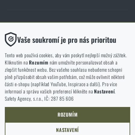
Obchod Rigad.cz získal díky spokojenosti ověřených zákazníků prestižní
certifikát Zlaté Ověřeno zákazníky.
Funkční
Vaše soukromí je pro nás prioritou
Bez nich by náš web vůbec nefungoval. U těchto cookies není
možné zakázat jejich ukládání.
Tento web používá cookies, aby vám poskytl nejlepší možný zážitek.
Kliknutím na
Rozumím
nám umožníte personalizovat obsah a
Analytické
zlepšit funkčnost webu. Bez vašeho souhlasu nebudeme schopni
NCAGE 828DG
Do těchto cookies se anonymně ukládá, jakým způsobem
plně přizpůsobit obsah vašim potřebám, což může ovlivnit některé
procházíte a používáte náš web. Pomáhají nám lépe chápat, co
části e-shopu (například YouTube, Inspirace a další). Pro více
se našim zákazníkům líbí a kterým směrem se máme ubírat.
informací a správu vašich preferencí klikněte na
Nastavení
.
Safety Agency, s.r.o., IČ: 287 85 606
Marketingové
Tyto cookies nám pomáhají optimalizovat reklamu směřující na
náš e-shop, aby byla co nejvíce efektivní a náš obchod se mohl
ROZUMÍM
neustále rozvíjet a zlepšovat.
NASTAVENÍ
Personalizované