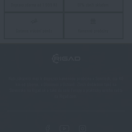
Doprava zdarma od 1 999 Kč
97% zboží skladem
Garance vrácení peněz
Kamenné prodejny
Naši zákazníci mají k dispozici kamennou prodejnu v Semilech, cca 40
km od Liberce, v Olomouci a Ostravě. Zboží dodáváme také na
Slovensko na Rigad.sk a také do celé Evropy a prakticky celého světa
na Rigad.com.