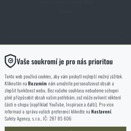
Zásady ochrany osobních údajů
Cookies
Obchod Rigad.cz získal díky spokojenosti ověřených zákazníků prestižní
certifikát Zlaté Ověřeno zákazníky.
Funkční
Vaše soukromí je pro nás prioritou
Bez nich by náš web vůbec nefungoval. U těchto cookies není
možné zakázat jejich ukládání.
Tento web používá cookies, aby vám poskytl nejlepší možný zážitek.
Kliknutím na
Rozumím
nám umožníte personalizovat obsah a
Analytické
zlepšit funkčnost webu. Bez vašeho souhlasu nebudeme schopni
NCAGE 828DG
Do těchto cookies se anonymně ukládá, jakým způsobem
plně přizpůsobit obsah vašim potřebám, což může ovlivnit některé
procházíte a používáte náš web. Pomáhají nám lépe chápat, co
části e-shopu (například YouTube, Inspirace a další). Pro více
se našim zákazníkům líbí a kterým směrem se máme ubírat.
informací a správu vašich preferencí klikněte na
Nastavení
.
Safety Agency, s.r.o., IČ: 287 85 606
Marketingové
Tyto cookies nám pomáhají optimalizovat reklamu směřující na