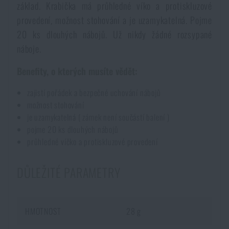
základ. Krabička má průhledné víko a protiskluzové
Dámské oblečení
Elektronika a příslušenství pro mobily
Beranidla, páčidla
Vybíjecí zařízení
provedení, možnost stohování a je uzamykatelná. Pojme
20 ks dlouhých nábojů. Už nikdy žádné rozsypané
Dětské oblečení
Hodinky
Výstroj pro psy
Rychlonabíječe zásobníků
náboje.
Benefity, o kterých musíte vědět:
Údržba oblečení
Pouzdra
Novinky
Novinky
zajistí pořádek a bezpečné uchování nábojů
možnost stohování
Vojenské nášivky a znaky
Paracord
Akce a slevy
Akce a slevy
je uzamykatelná ( zámek není součástí balení )
pojme 20 ks dlouhých nábojů
Vesty
Peněženky
průhledné víčko a protiskluzové provedení
Výprodej
Výprodej
DŮLEŽITÉ PARAMETRY
Ručníky, osušky
Značky A-Z
Značky A-Z
Novinky
Solární sprchy
Všechny produkty
Všechny produkty
Akce a slevy
HMOTNOST
28 g