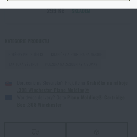
NECHCI GRAVÍROVÁNÍ
Podobným způsob to funguje i
opačným směrem
. Zboží, které není
299 Kč
SKLADEM
skladem na e-shopu a je skladem na nějaké prodejně, si můžete objednat s
doručením k Vám domů.
Opět je ale nutné počítat s delší dobou
doručení
.
KATEGORIE PRODUKTU
POTŘEBY PRO STŘELCE
KRABIČKY A POUZDRA NA NÁBOJE
TAKTICKÁ VÝSTROJ
POUZDRA NA ZÁSOBNÍKY A SUMKY
Doručenie na Slovensko? Prejdite na
Krabička na náboje
.308 Winchester Plano Molding®
Worldwide delivery? Go to
Plano Molding® Cartridge
Box .308 Winchester