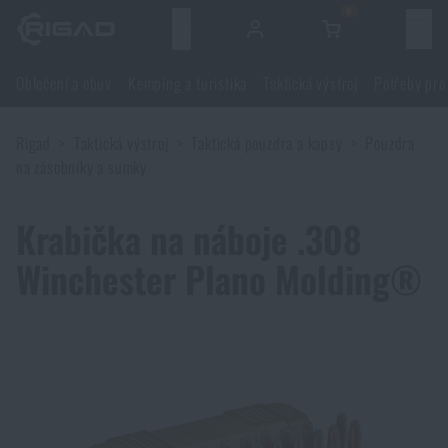
0
Menu
Oblečení a obuv
Kemping a turistika
Taktická výstroj
Potřeby pro
Oblečení a obuv
Rigad
Taktická výstroj
Taktická pouzdra a kapsy
Pouzdra
Oblečení a obuv
Kemping a turistika
na zásobníky a sumky
Obuv
Kemping a turistika
Taktická výstroj
Krabička na náboje .308
Winchester Plano Molding®
Bundy
Batohy
Taktická výstroj
Potřeby pro střelce
Blůzy
Tašky, brašny, kufry, ledvinky
Nosiče plátů a příslušenství
Potřeby pro střelce
Nože a nářadí
Kalhoty
Spaní v přírodě
Nosné postroje
Střelecké brýle
Nože a nářadí
Sebeobrana