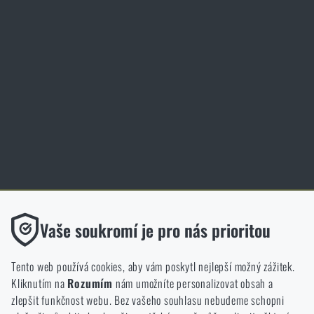
Magazín
Inspirace
Slovník pojmů
Zásady ochrany osobních údajů
Cookies
Obchod Rigad.cz získal díky spokojenosti ověřených zákazníků prestižní
certifikát Zlaté Ověřeno zákazníky.
Funkční
Vaše soukromí je pro nás prioritou
Bez nich by náš web vůbec nefungoval. U těchto cookies není
možné zakázat jejich ukládání.
Tento web používá cookies, aby vám poskytl nejlepší možný zážitek.
Kliknutím na
Rozumím
nám umožníte personalizovat obsah a
Analytické
zlepšit funkčnost webu. Bez vašeho souhlasu nebudeme schopni
NCAGE 828DG
Do těchto cookies se anonymně ukládá, jakým způsobem