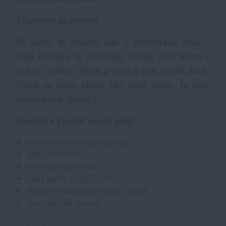
Voděodolné zápisníky
Výprodej
Připravená na všechno
Do města, na střelnici nebo k airsoftovému týmu –
Ochrana před komáry a hmyzem
Značky A-Z
tahle kšiltovka se přizpůsobí. Ochrání před větrem i
vedrem, zvládne trénink a pořád u toho vypadá dobře.
Ohřívače nohou, rukou a těla
Všechny produkty
Potisk na přední straně dává jasně najevo, že ticho
rozhodně není strategie.
Opravné sady a fixační pásky
Benefity, o kterých musíte vědět:
Potřeby pro vodáky
univerzální velikost (nastavitelná)
prodyšný materiál
potisk na přední straně
Zdraví, ochrana
síťové panely pro lepší větrání
vhodná pro každodenní nošení i trénink
chrání oči před sluncem
Novinky