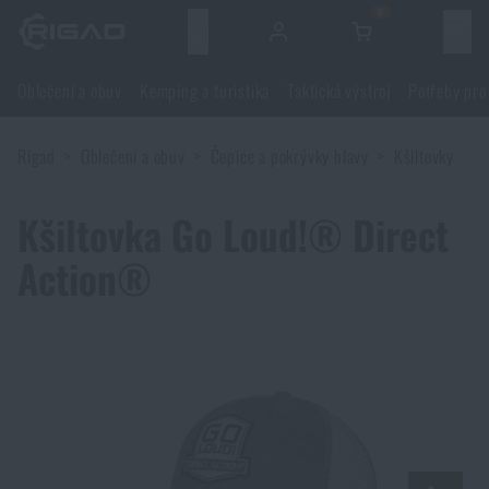
0
Menu
Oblečení a obuv
Kemping a turistika
Taktická výstroj
Potřeby pro
Oblečení a obuv
Rigad
Oblečení a obuv
Čepice a pokrývky hlavy
Kšiltovky
Oblečení a obuv
Kemping a turistika
Kšiltovka Go Loud!® Direct
Obuv
Kemping a turistika
Taktická výstroj
Action®
Bundy
Batohy
Taktická výstroj
Potřeby pro střelce
Blůzy
Tašky, brašny, kufry, ledvinky
Nosiče plátů a příslušenství
Potřeby pro střelce
Nože a nářadí
Kalhoty
Spaní v přírodě
Nosné postroje
Střelecké brýle
Nože a nářadí
Sebeobrana