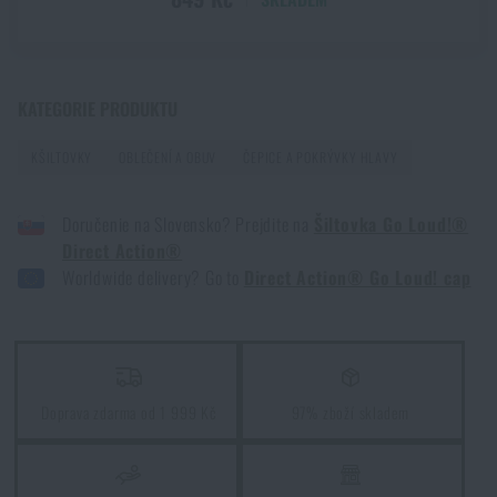
PŘEČÍST ČLÁNEK
Jak zazimovat outdoorovou výbavu: údržba a
KATEGORIE PRODUKTU
skladování, aby vydržela víc než jednu sezónu
KŠILTOVKY
OBLEČENÍ A OBUV
ČEPICE A POKRÝVKY HLAVY
PŘEČÍST ČLÁNEK
Doručenie na Slovensko? Prejdite na
Šiltovka Go Loud!®
Direct Action®
Orientace v přírodě: kompletní průvodce od GPS po
Worldwide delivery? Go to
Direct Action® Go Loud! cap
kompas
PŘEČÍST ČLÁNEK
Vyberte si správnou karimatku: Jaké typy existují a
Doprava zdarma od 1 999 Kč
97% zboží skladem
kterou zvolit?
PŘEČÍST ČLÁNEK