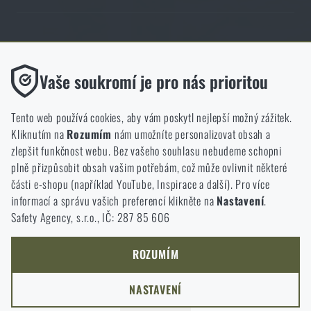
Obchod Rigad.cz získal díky spokojenosti ověřených zákazníků prestižní
certifikát Zlaté Ověřeno zákazníky.
Funkční
Vaše soukromí je pro nás prioritou
Bez nich by náš web vůbec nefungoval. U těchto cookies není
možné zakázat jejich ukládání.
Tento web používá cookies, aby vám poskytl nejlepší možný zážitek.
Kliknutím na
Rozumím
nám umožníte personalizovat obsah a
Analytické
zlepšit funkčnost webu. Bez vašeho souhlasu nebudeme schopni
NCAGE 828DG
Do těchto cookies se anonymně ukládá, jakým způsobem
plně přizpůsobit obsah vašim potřebám, což může ovlivnit některé
procházíte a používáte náš web. Pomáhají nám lépe chápat, co
části e-shopu (například YouTube, Inspirace a další). Pro více
se našim zákazníkům líbí a kterým směrem se máme ubírat.
informací a správu vašich preferencí klikněte na
Nastavení
.
Safety Agency, s.r.o., IČ: 287 85 606
Marketingové
Tyto cookies nám pomáhají optimalizovat reklamu směřující na
náš e-shop, aby byla co nejvíce efektivní a náš obchod se mohl
ROZUMÍM
neustále rozvíjet a zlepšovat.
NASTAVENÍ
Personalizované