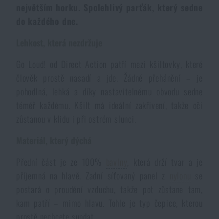
největším horku. Spolehlivý parťák, který sedne
Dámské oblečení
Elektronika a příslušenství pro mobily
Beranidla, páčidla
Vybíjecí zařízení
do každého dne.
Dětské oblečení
Hodinky
Výstroj pro psy
Lehkost, která nezdržuje
Rychlonabíječe zásobníků
Go Loud! od Direct Action patří mezi kšiltovky, které
Údržba oblečení
Pouzdra
člověk prostě nasadí a jde. Žádné přehánění – je
Novinky
Novinky
pohodlná, lehká a díky nastavitelnému obvodu sedne
Vojenské nášivky a znaky
Paracord
téměř každému. Kšilt má ideální zakřivení, takže oči
Akce a slevy
Akce a slevy
zůstanou v klidu i při ostrém slunci.
Vesty
Peněženky
Výprodej
Materiál, který dýchá
Výprodej
Přední část je ze 100%
bavlny
, která drží tvar a je
Ručníky, osušky
Značky A-Z
Značky A-Z
Novinky
příjemná na hlavě. Zadní síťovaný panel z
nylonu
se
postará o proudění vzduchu, takže pot zůstane tam,
Solární sprchy
Všechny produkty
Všechny produkty
Akce a slevy
kam patří – mimo hlavu. Tohle je typ čepice, kterou
prostě nechcete sundat.