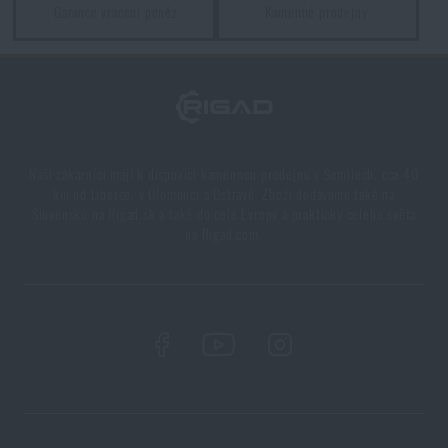
Garance vrácení peněz
Kamenné prodejny
5 vrstev funkčního oblečení do extrémních
podmínek. Víte, jak je nejlépe nakombinovat?
PŘEČÍST ČLÁNEK
Naši zákazníci mají k dispozici kamennou prodejnu v Semilech, cca 40
7 věcí, které by při podzimní túře neměly chybět ve
km od Liberce, v Olomouci a Ostravě. Zboží dodáváme také na
vašem batohu
Slovensko na Rigad.sk a také do celé Evropy a prakticky celého světa
na Rigad.com.
PŘEČÍST ČLÁNEK
Vše, co jste potřebovali vědět o křesadlech
PŘEČÍST ČLÁNEK