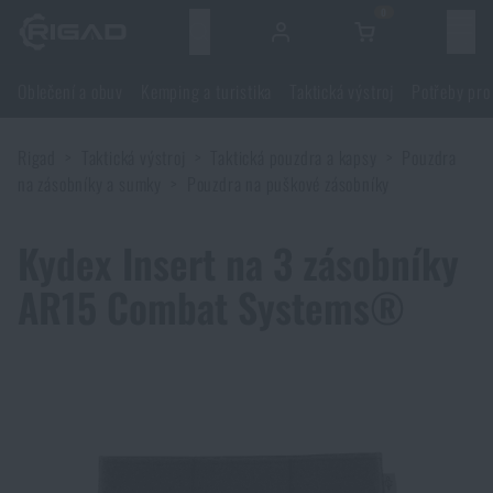
0
Menu
Oblečení a obuv
Kemping a turistika
Taktická výstroj
Potřeby pro
Oblečení a obuv
Rigad
Taktická výstroj
Taktická pouzdra a kapsy
Pouzdra
Oblečení a obuv
Kemping a turistika
na zásobníky a sumky
Pouzdra na puškové zásobníky
Obuv
Kemping a turistika
Taktická výstroj
Kydex Insert na 3 zásobníky
AR15 Combat Systems®
Bundy
Batohy
Taktická výstroj
Potřeby pro střelce
Blůzy
Tašky, brašny, kufry, ledvinky
Nosiče plátů a příslušenství
Potřeby pro střelce
Nože a nářadí
Kalhoty
Spaní v přírodě
Nosné postroje
Střelecké brýle
Nože a nářadí
Sebeobrana