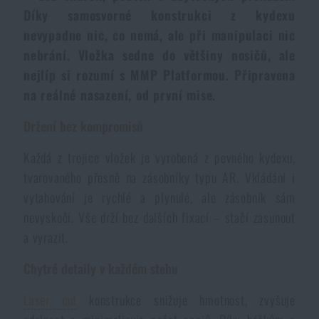
Voděodolné zápisníky
Díky samosvorné konstrukci z kydexu
Výprodej
nevypadne nic, co nemá, ale při manipulaci nic
nebrání. Vložka sedne do většiny nosičů, ale
Ochrana před komáry a hmyzem
Značky A-Z
nejlíp si rozumí s MMP Platformou. Připravena
na reálné nasazení, od první mise.
Ohřívače nohou, rukou a těla
Všechny produkty
Držení bez kompromisů
Opravné sady a fixační pásky
Každá z trojice vložek je vyrobená z pevného kydexu,
tvarovaného přesně na zásobníky typu AR. Vkládání i
Potřeby pro vodáky
vytahování je rychlé a plynulé, ale zásobník sám
nevyskočí. Vše drží bez dalších fixací – stačí zasunout
a vyrazit.
Zdraví, ochrana
Chytré detaily v každém stehu
Novinky
Laser cut
konstrukce snižuje hmotnost, zvyšuje