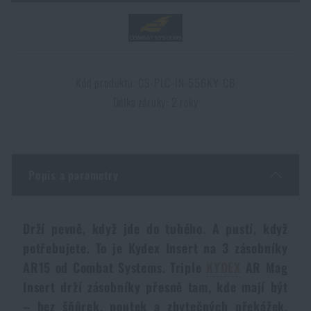
Dámské oblečení
Elektronika a příslušenství pro mobily
Beranidla, páčidla
Vybíjecí zařízení
Dětské oblečení
Hodinky
Výstroj pro psy
Rychlonabíječe zásobníků
Kód produktu: CS-PLC-IN-556KY-CB
Údržba oblečení
Délka záruky: 2 roky
Pouzdra
Novinky
Novinky
Vojenské nášivky a znaky
Paracord
Akce a slevy
Akce a slevy
Popis a parametry
Vesty
Peněženky
Výprodej
Výprodej
Drží pevně, když jde do tuhého. A pustí, když
Ručníky, osušky
Značky A-Z
Značky A-Z
Novinky
potřebujete. To je Kydex Insert na 3 zásobníky
AR15 od Combat Systems. Triple
KYDEX
AR Mag
Solární sprchy
Všechny produkty
Všechny produkty
Insert drží zásobníky přesně tam, kde mají být
Akce a slevy
– bez šňůrek, poutek a zbytečných překážek.