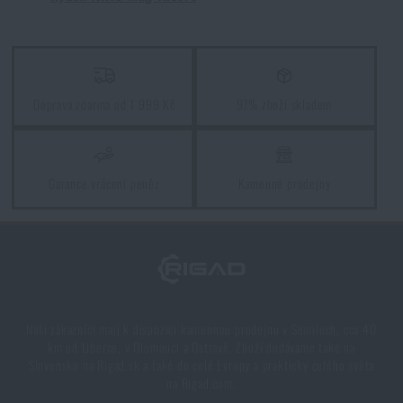
PŘIDAT DO KOŠÍKU
KYDEX INSERT NA 3 ZÁSOBNÍKY AR15 COMBAT SYSTEMS® -
MULTICAM® BLACK
KYDEX INSERT NA 3 ZÁSOBNÍKY AR15 COMBAT SYSTEMS® - RANGER
GREEN
Doprava zdarma od 1 999 Kč
97% zboží skladem
Garance vrácení peněz
Kamenné prodejny
Naši zákazníci mají k dispozici kamennou prodejnu v Semilech, cca 40
km od Liberce, v Olomouci a Ostravě. Zboží dodáváme také na
Slovensko na Rigad.sk a také do celé Evropy a prakticky celého světa
na Rigad.com.