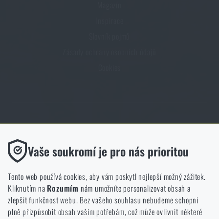
Magazín
Inspirace
Slovník pojmů
Zásady ochrany osobních údajů
Cookies
Obchod Rigad.cz získal díky spokojenosti ověřených zákazníků prestižní
certifikát Zlaté Ověřeno zákazníky.
Funkční
Vaše soukromí je pro nás prioritou
Bez nich by náš web vůbec nefungoval. U těchto cookies není
možné zakázat jejich ukládání.
Tento web používá cookies, aby vám poskytl nejlepší možný zážitek.
Kliknutím na
Rozumím
nám umožníte personalizovat obsah a
Analytické
zlepšit funkčnost webu. Bez vašeho souhlasu nebudeme schopni
NCAGE 828DG
Do těchto cookies se anonymně ukládá, jakým způsobem
plně přizpůsobit obsah vašim potřebám, což může ovlivnit některé
procházíte a používáte náš web. Pomáhají nám lépe chápat, co