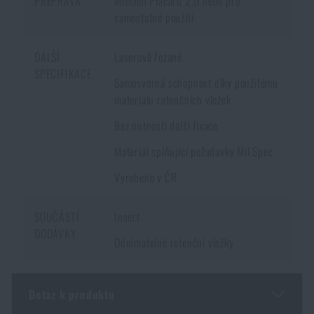
PŘEPRAVA
Mission Placard 2.0 nebo pro
samostatné použití
DALŠÍ
Laserově řezané
SPECIFIKACE
Samosvorná schopnost díky použitému
materiálu retenčních vložek
Bez nutnosti další fixace
Materiál splňující požadavky Mil Spec
Vyrobeno v ČR
SOUČÁSTÍ
Insert
DODÁVKY
Odnímatelné retenční vložky
Dotaz k produktu