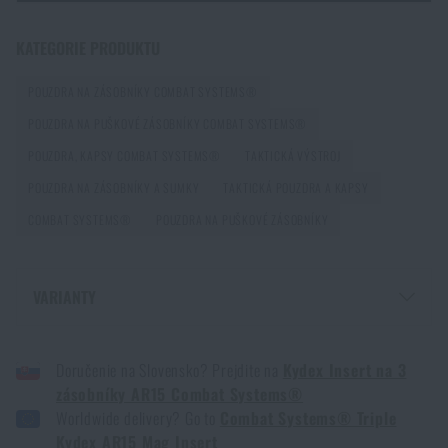
Zadejte Vaše jméno *
Zadejte Váš e-mail *
KATEGORIE PRODUKTU
POUZDRA NA ZÁSOBNÍKY COMBAT SYSTEMS®
POUZDRA NA PUŠKOVÉ ZÁSOBNÍKY COMBAT SYSTEMS®
POUZDRA, KAPSY COMBAT SYSTEMS®
TAKTICKÁ VÝSTROJ
POUZDRA NA ZÁSOBNÍKY A SUMKY
TAKTICKÁ POUZDRA A KAPSY
Souhlasím s
obchodními podmínkami
COMBAT SYSTEMS®
POUZDRA NA PUŠKOVÉ ZÁSOBNÍKY
ODESLAT DOTAZ
VARIANTY
Líbí se vám produkt?
KYDEX INSERT NA 3 ZÁSOBNÍKY AR15 COMBAT SYSTEMS® - COYOTE
BROWN
Doručenie na Slovensko? Prejdite na
Kydex Insert na 3
Kupte si
Kydex Insert na 3 zásobníky AR15
KYDEX INSERT NA 3 ZÁSOBNÍKY AR15 COMBAT SYSTEMS® - ČERNÁ
zásobníky AR15 Combat Systems®
Combat Systems®
za akční cenu
990 Kč
Worldwide delivery? Go to
Combat Systems® Triple
KYDEX INSERT NA 3 ZÁSOBNÍKY AR15 COMBAT SYSTEMS® -
MULTICAM®
Kydex AR15 Mag Insert