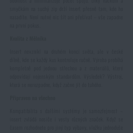
odolnost a minimalizuje počet spojů. Díky háčkům a
smyčkám na suchý zip drží insert přesně tam, kde ho
Akce a slevy
nasadíte. Není nutné nic šít ani přešívat – vše zapadne
na první pokus.
Výprodej
Kvalita z Mělníka
Značky A-Z
Insert nevznikl na druhém konci světa, ale v české
dílně, kde se každý kus kontroluje ručně. Výroba probíhá
Všechny produkty
kompletně pod jednou střechou a z materiálů, které
odpovídají vojenským standardům. Výsledek? Výstroj,
která se nerozpadne, když začne jít do tuhého.
Připraven na všechno
Kompatibilita s dalšími systémy je samozřejmost –
insert zvládá nosiče i vesty různých značek. Když se
časem rozhodnete pro jiný typ výbavy, vložku jednoduše