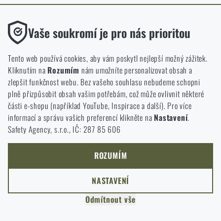
ODEJÍT
Funkční
ROZUMÍM, POKRAČOVAT
Vaše soukromí je pro nás prioritou
PŘEJÍT DO KOŠÍKU
GO TO RIGAD.COM
Bez nich by náš web vůbec nefungoval. U těchto cookies není
PŘEJDU NA HLAVNÍ STRÁNKU
možné zakázat jejich ukládání.
Tento web používá cookies, aby vám poskytl nejlepší možný zážitek.
I WILL STAY HERE
Kliknutím na
Rozumím
nám umožníte personalizovat obsah a
ZŮSTANU TADY
Analytické
zlepšit funkčnost webu. Bez vašeho souhlasu nebudeme schopni
Do těchto cookies se anonymně ukládá, jakým způsobem
plně přizpůsobit obsah vašim potřebám, což může ovlivnit některé
procházíte a používáte náš web. Pomáhají nám lépe chápat, co
části e-shopu (například YouTube, Inspirace a další). Pro více
se našim zákazníkům líbí a kterým směrem se máme ubírat.
informací a správu vašich preferencí klikněte na
Nastavení
.
Safety Agency, s.r.o., IČ: 287 85 606
Marketingové
Tyto cookies nám pomáhají optimalizovat reklamu směřující na
náš e-shop, aby byla co nejvíce efektivní a náš obchod se mohl
ROZUMÍM
neustále rozvíjet a zlepšovat.
NASTAVENÍ
Personalizované
Odmítnout vše
Díky těmto cookies dokážeme reklamu personalizovat a nabízet
vám skutečně jen ty produkty, o které můžete mít zájem.