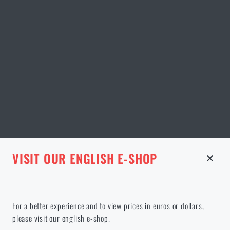
STRÁNKA V DANÉM JAZYCE NEEXISTUJE
VISIT OUR ENGLISH E-SHOP
ODEBRANÉ ZBOŽÍ Z KOŠÍKU
Pokračováním potvrzuji, že jsem starší 18 let
Ve vámi vybraném jazyce stránka neexistuje. Můžete tedy zůstat
For a better experience and to view prices in euros or dollars,
zde, nebo přejít na hlavní stránku cílového jazyka. Jakou možnost
please visit our english e-shop.
si vyberete?