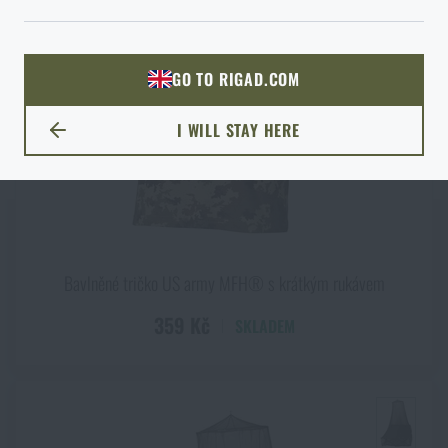
ODEJÍT
ROZUMÍM, POKRAČOVAT
PŘEJÍT DO KOŠÍKU
GO TO RIGAD.COM
PŘEJDU NA HLAVNÍ STRÁNKU
I WILL STAY HERE
ZŮSTANU TADY
Bavlněné tričko US army MFH® s krátkým rukávem
359 Kč
SKLADEM