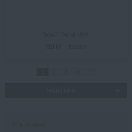
Podsedák Thermal MFH®
120 Kč
SKLADEM
1
2
3
4
NAČÍST DALŠÍ
Přehrát video: