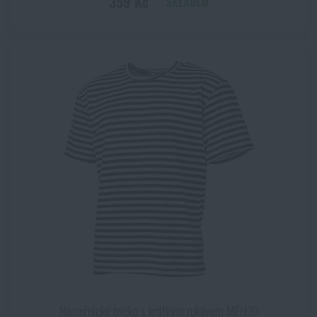
359 Kč
SKLADEM
Námořnické tričko s krátkým rukávem MFH®