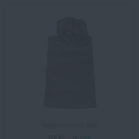
Vinylové pončo MFH® BASIC
158 Kč
SKLADEM