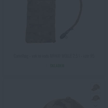
Polyamid
Polyester
Polyetylen
Polypropylen
Polyuretan
PVC
Směs bavlny
Spandex
Camelbag ‑ vak na vodu MFH® MOLLE 2,5 l ‑ vzor 95
Termoplast
Železo
SKLADEM
Zinek