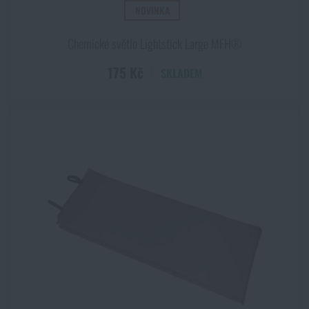
BARVA
NOVINKA
AT digital
Chemické světlo Lightstick Large MFH®
Bílá
175 Kč
SKLADEM
Camo green
Camouflage Centre Europe (CCE)
Černá
Černá / bílá
Zobrazit všechny
(+39)
Černá / khaki
Červená
Červená / bílá
KATEGORIE
Čirá
Batohy
Coyote
Blůzy
Flectarn
Bundy, kabáty
HDT Camo
Celty, plachy
Hnědá
Chemická světla
Khaki
Chrániče sluchu