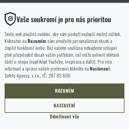
Co je to pepřový sprej a jak si vybrat ten pravý?
Zobrazit detail produktu
Funkční
Vaše soukromí je pro nás prioritou
Bez nich by náš web vůbec nefungoval. U těchto cookies není
možné zakázat jejich ukládání.
Tento web používá cookies, aby vám poskytl nejlepší možný zážitek.
Kliknutím na
Rozumím
nám umožníte personalizovat obsah a
Magazín články
Analytické
zlepšit funkčnost webu. Bez vašeho souhlasu nebudeme schopni
Do těchto cookies se anonymně ukládá, jakým způsobem
plně přizpůsobit obsah vašim potřebám, což může ovlivnit některé
procházíte a používáte náš web. Pomáhají nám lépe chápat, co
části e-shopu (například YouTube, Inspirace a další). Pro více
se našim zákazníkům líbí a kterým směrem se máme ubírat.
informací a správu vašich preferencí klikněte na
Nastavení
.
Safety Agency, s.r.o., IČ: 287 85 606
Marketingové
Tyto cookies nám pomáhají optimalizovat reklamu směřující na
náš e-shop, aby byla co nejvíce efektivní a náš obchod se mohl
ROZUMÍM
neustále rozvíjet a zlepšovat.
NASTAVENÍ
Personalizované
Odmítnout vše
Díky těmto cookies dokážeme reklamu personalizovat a nabízet
vám skutečně jen ty produkty, o které můžete mít zájem.