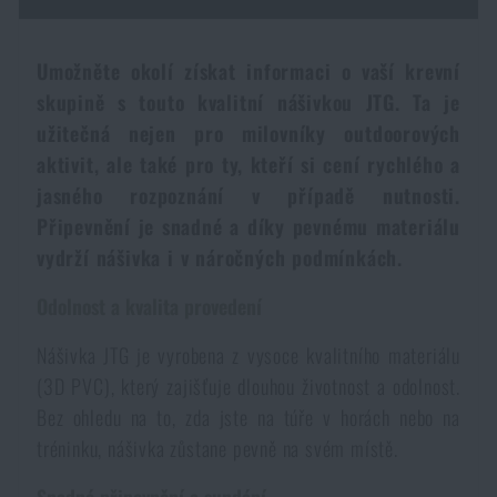
Dámské oblečení
Elektronika a příslušenství pro mobily
Beranidla, páčidla
Vybíjecí zařízení
Umožněte okolí získat informaci o vaší krevní
Dětské oblečení
Hodinky
Výstroj pro psy
Rychlonabíječe zásobníků
skupině s touto kvalitní nášivkou JTG. Ta je
užitečná nejen pro milovníky outdoorových
Údržba oblečení
aktivit, ale také pro ty, kteří si cení rychlého a
Pouzdra
Novinky
Novinky
jasného rozpoznání v případě nutnosti.
Připevnění je snadné a díky pevnému materiálu
Vojenské nášivky a znaky
Paracord
Akce a slevy
Akce a slevy
vydrží nášivka i v náročných podmínkách.
Vesty
Odolnost a kvalita provedení
Peněženky
Výprodej
Výprodej
Nášivka JTG je vyrobena z vysoce kvalitního materiálu
Ručníky, osušky
Značky A-Z
(3D PVC), který zajišťuje dlouhou životnost a odolnost.
Značky A-Z
Novinky
Bez ohledu na to, zda jste na túře v horách nebo na
tréninku, nášivka zůstane pevně na svém místě.
Solární sprchy
Všechny produkty
Všechny produkty
Akce a slevy