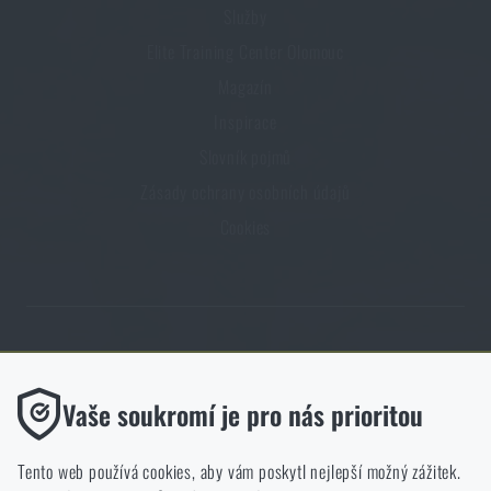
Služby
Elite Training Center Olomouc
Magazín
Inspirace
Slovník pojmů
Zásady ochrany osobních údajů
Cookies
Obchod Rigad.cz získal díky spokojenosti ověřených zákazníků prestižní
certifikát Zlaté Ověřeno zákazníky.
Funkční
Vaše soukromí je pro nás prioritou
Bez nich by náš web vůbec nefungoval. U těchto cookies není
možné zakázat jejich ukládání.
Tento web používá cookies, aby vám poskytl nejlepší možný zážitek.