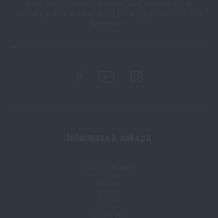
Orientace v přírodě: kompletní průvodce od GPS po
km od Liberce, v Olomouci a Ostravě. Zboží dodáváme také na
Slovensko na Rigad.sk a také do celé Evropy a prakticky celého světa
kompas
na Rigad.com.
PŘEČÍST ČLÁNEK
Novinky Eberlestock skladem – připraveni na
upgrade?
PŘEČÍST ČLÁNEK
Informace k nákupu
Líbí se vám produkt?
Kupte si
Nášivka JTG® krevní skupina B
Stav objednávky
negativní
za akční cenu
115 Kč
Doprava
Platba
PŘIDAT DO KOŠÍKU
Výměna zboží