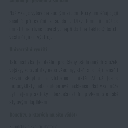
Snadné připevnění a sundání
Voděodolné zápisníky
Výprodej
Nášivka je vybavena suchým zipem, který umožňuje její
snadné připevnění a sundání. Díky tomu ji můžete
Ochrana před komáry a hmyzem
Značky A-Z
umístit na různé povrchy, například na taktický batoh,
vestu či jinou výstroj.
Ohřívače nohou, rukou a těla
Všechny produkty
Univerzální využití
Opravné sady a fixační pásky
Tato nášivka je ideální pro členy záchranných složek,
vojáky, zdravotníky nebo všechny, kteří si chtějí označit
krevní skupinu na viditelném místě. Ať už jde o
Potřeby pro vodáky
motocyklisty nebo outdoorové nadšence. Nášivka může
být nejen praktickým bezpečnostním prvkem, ale také
Zdraví, ochrana
stylovým doplňkem.
Benefity, o kterých musíte vědět:
Novinky
odolný a kvalitní materiál