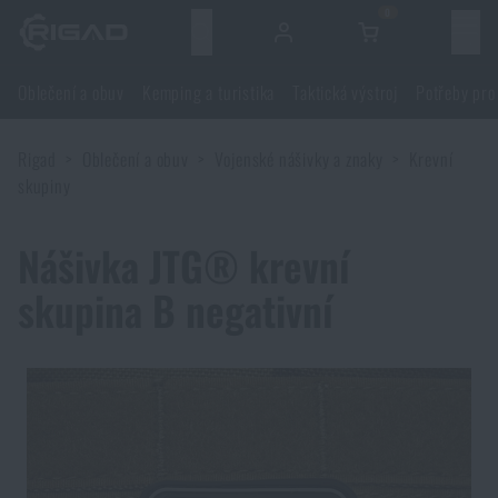
0
Menu
Oblečení a obuv
Kemping a turistika
Taktická výstroj
Potřeby pro
Oblečení a obuv
Rigad
Oblečení a obuv
Vojenské nášivky a znaky
Krevní
Oblečení a obuv
Kemping a turistika
skupiny
Obuv
Kemping a turistika
Taktická výstroj
Nášivka JTG® krevní
skupina B negativní
Bundy
Batohy
Taktická výstroj
Potřeby pro střelce
Blůzy
Tašky, brašny, kufry, ledvinky
Nosiče plátů a příslušenství
Potřeby pro střelce
Nože a nářadí
Kalhoty
Spaní v přírodě
Nosné postroje
Střelecké brýle
Nože a nářadí
Sebeobrana