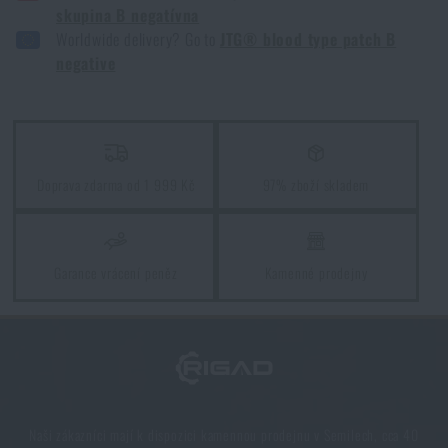
skupina B negatívna
Worldwide delivery? Go to
JTG® blood type patch B
Jak vybrat střelecká sluchátka: ochrana sluchu pro
negative
reálné použití
PŘEČÍST ČLÁNEK
Jak vybrat hamaku: Kompletní průvodce pro
Doprava zdarma od 1 999 Kč
97% zboží skladem
pohodlný spánek v přírodě
PŘEČÍST ČLÁNEK
Garance vrácení peněz
Kamenné prodejny
Jak zazimovat outdoorovou výbavu: údržba a
skladování, aby vydržela víc než jednu sezónu
PŘEČÍST ČLÁNEK
Naši zákazníci mají k dispozici kamennou prodejnu v Semilech, cca 40