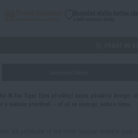
Přehled dostupnosti
Bezpečná platba kartou zd
na prodejnách a e-shopu
a další možnosti platby
PŘIDAT DO K
Související články
vky M-Tac Tiger Eyes přinášejí nejen působivý design, a
t v nočním prostředí – ať už ve výstroji, nebo v týmu.
koli, kde potřebujete ve tmě rychle rozpoznat konkrétní osobu n