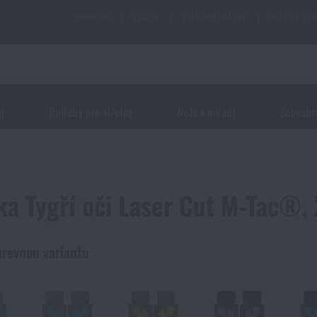
PRODEJNY
|
SLUŽBY
|
STAV OBJEDNÁVKY
|
SLEVY A VÝ
oj
Potřeby pro střelce
Nože a nářadí
Sebeobr
ka Tygří oči Laser Cut M-Tac®, 
arevnou variantu