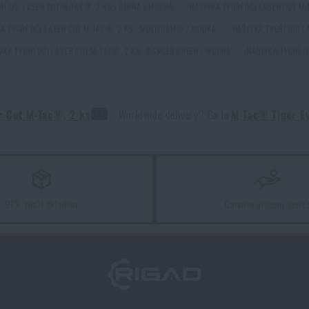
pte si
Nášivka Tygří oči Laser Cut M-Tac®, 2 ks
za akční cenu
85 
ŘÍ OČI LASER CUT M-TAC®, 2 KS - ČERNÁ / MODRÁ
NÁŠIVKA TYGŘÍ OČI LASER CUT M-
A TYGŘÍ OČI LASER CUT M-TAC®, 2 KS - MULTICAM® / MODRÁ
NÁŠIVKA TYGŘÍ OČI L
PŘIDAT DO KOŠÍKU
VKA TYGŘÍ OČI LASER CUT M-TAC®, 2 KS - RANGER GREEN / MODRÁ
NÁŠIVKA TYGŘÍ O
Líbí se vám produkt?
pte si
Nášivka Tygří oči Laser Cut M-Tac®, 2 ks
za akční cenu
85 
er Cut M-Tac®, 2 ks
Worldwide delivery? Go to
M-Tac® Tiger Ey
PŘIDAT DO KOŠÍKU
97% zboží skladem
Garance vrácení peně