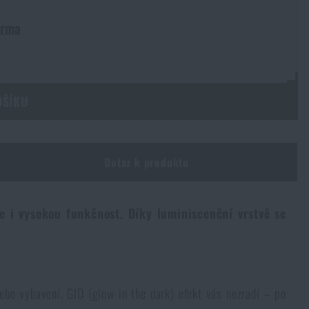
arma
OŠÍKU
Dotaz k produktu
le i vysokou funkčnost. Díky luminiscenční vrstvě se
ebo vybavení. GID (glow in the dark) efekt vás nezradí – po