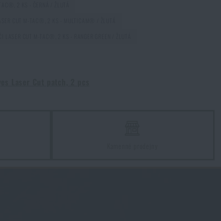
Kč
TAC®, 2 KS - ČERNÁ / ŽLUTÁ
Souhlasím s
obchodními podmínkami
ODESLAT DOTAZ
ASER CUT M-TAC®, 2 KS - MULTICAM® / ŽLUTÁ
ČI LASER CUT M-TAC®, 2 KS - RANGER GREEN / ŽLUTÁ
Kč
es Laser Cut patch, 2 pcs
z
Kamenné prodejny