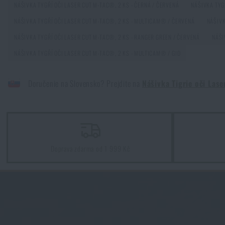
Ku
NÁŠIVKA TYGŘÍ OČI LASER CUT M-TAC®, 2 KS - ČERNÁ / ČERVENÁ
NÁŠIVKA TYG
NÁŠIVKA TYGŘÍ OČI LASER CUT M-TAC®, 2 KS - MULTICAM® / ČERVENÁ
NÁŠIVK
NÁŠIVKA TYGŘÍ OČI LASER CUT M-TAC®, 2 KS - RANGER GREEN / ČERVENÁ
NÁŠI
NÁŠIVKA TYGŘÍ OČI LASER CUT M-TAC®, 2 KS - MULTICAM® / GID
Ku
Doručenie na Slovensko? Prejdite na
Nášivka Tigrie oči Las
Doprava zdarma od 1 999 Kč