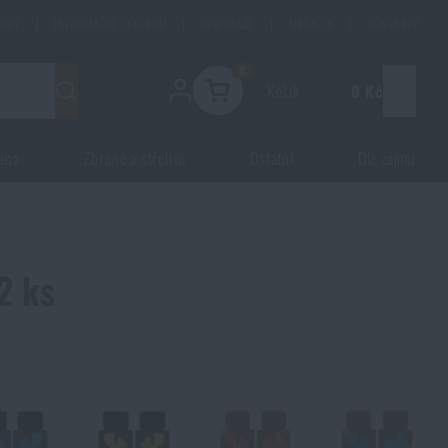
HODY
|
INFORMAČNÍ CENTRUM
|
INSPIRACE
|
MAGAZÍN
|
KONTAKTY
0
Košík
0 Kč
Menu
ana
Zbraně a střelivo
Ostatní
Dle zájmu
2 ks