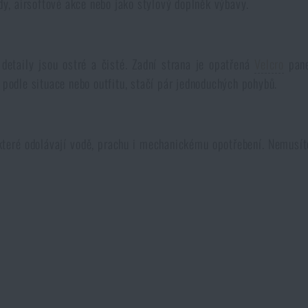
ody, airsoftové akce nebo jako stylový doplněk výbavy.
detaily jsou ostré a čisté. Zadní strana je opatřená
Velcro
pane
 podle situace nebo outfitu, stačí pár jednoduchých pohybů.
teré odolávají vodě, prachu i mechanickému opotřebení. Nemusíte