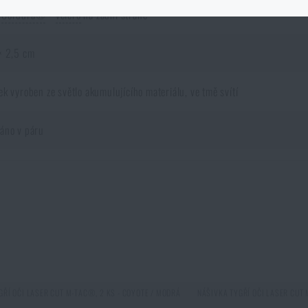
D
Cordura®
+
velcro
na zadní straně
NÍ
e i
opačným směrem
. Zboží, které není skladem na e-shopu a je skladem na nějaké
× 2,5 cm
m domů.
Opět je ale nutné počítat s delší dobou doručení
.
k vyroben ze světlo akumulujícího materiálu, ve tmě svítí
áno v páru
 *
Líbí se vám produkt?
GŘÍ OČI LASER CUT M-TAC®, 2 KS - COYOTE / MODRÁ
NÁŠIVKA TYGŘÍ OČI LASER CUT 