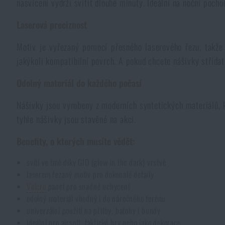
nasvícení vydrží svítit dlouhé minuty. Ideální na noční poch
Pláštěnky, ponča
Drobné vybavení a maličkosti k přežití
Kufry, boxy
Trezory
Všechny produkty
Laserová preciznost
Motiv je vyřezaný pomocí přesného laserového řezu, takže 
Dámské oblečení
Elektronika a příslušenství pro mobily
Beranidla, páčidla
Vybíjecí zařízení
jakýkoli kompatibilní povrch. A pokud chcete nášivky střídat
Dětské oblečení
Hodinky
Výstroj pro psy
Rychlonabíječe zásobníků
Odolný materiál do každého počasí
Nášivky jsou vyrobeny z moderních syntetických materiálů, k
Údržba oblečení
Pouzdra
tyhle nášivky jsou stavěné na akci.
Novinky
Novinky
Benefity, o kterých musíte vědět:
Vojenské nášivky a znaky
Paracord
Akce a slevy
Akce a slevy
svítí ve tmě díky GID (glow in the dark) vrstvě
laserem řezaný motiv pro dokonalé detaily
Vesty
Peněženky
Výprodej
Výprodej
Velcro
panel pro snadné uchycení
odolný materiál vhodný i do náročného terénu
Ručníky, osušky
univerzální použití na přilby, batohy i bundy
Značky A-Z
Značky A-Z
Novinky
ideální pro airsoft, taktické hry nebo jako dekorace