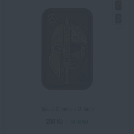
Šedá
Akce a slevy
Šedá
Stealth Black
Výprodej
Swat
Vícebarevná
Značky A-Z
Wolf Grey
Všechny produkty
Nášivka Molon Labe M‑Tac®
280 Kč
SKLADEM