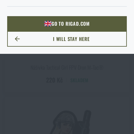
ODEJÍT
ROZUMÍM, POKRAČOVAT
PŘEJÍT DO KOŠÍKU
GO TO RIGAD.COM
PŘEJDU NA HLAVNÍ STRÁNKU
I WILL STAY HERE
ZŮSTANU TADY
Nášivka Tactical Girl FPV Dron M‑Tac®
220 Kč
SKLADEM