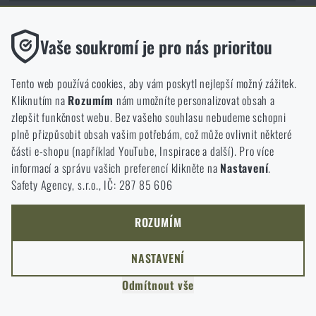
Funkční
Vaše soukromí je pro nás prioritou
Bez nich by náš web vůbec nefungoval. U těchto cookies není
možné zakázat jejich ukládání.
Tento web používá cookies, aby vám poskytl nejlepší možný zážitek.
Kliknutím na
Rozumím
nám umožníte personalizovat obsah a
Analytické
zlepšit funkčnost webu. Bez vašeho souhlasu nebudeme schopni
Naši zákazníci mají k dispozici kamennou prodejnu v Semilech, cca 40
Do těchto cookies se anonymně ukládá, jakým způsobem
km od Liberce, v Olomouci a Ostravě. Zboží dodáváme také na
plně přizpůsobit obsah vašim potřebám, což může ovlivnit některé
procházíte a používáte náš web. Pomáhají nám lépe chápat, co
Slovensko na Rigad.sk a také do celé Evropy a prakticky celého světa
části e-shopu (například YouTube, Inspirace a další). Pro více
se našim zákazníkům líbí a kterým směrem se máme ubírat.
na Rigad.com.
informací a správu vašich preferencí klikněte na
Nastavení
.
Safety Agency, s.r.o., IČ: 287 85 606
Marketingové
Tyto cookies nám pomáhají optimalizovat reklamu směřující na
náš e-shop, aby byla co nejvíce efektivní a náš obchod se mohl
ROZUMÍM
neustále rozvíjet a zlepšovat.
NASTAVENÍ
Personalizované
Odmítnout vše
Díky těmto cookies dokážeme reklamu personalizovat a nabízet
vám skutečně jen ty produkty, o které můžete mít zájem.