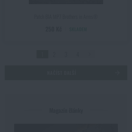
Patch BIA MP7 Brothers in Arms®
250 Kč
SKLADEM
1
2
3
4
NAČÍST DALŠÍ
Magazín články