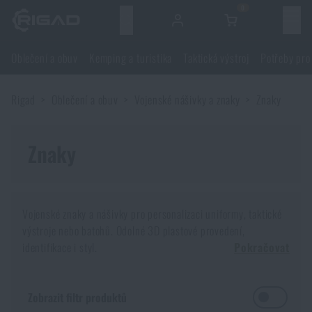
0
Menu
Oblečení a obuv
Kemping a turistika
Taktická výstroj
Potřeby pro
Oblečení a obuv
Rigad
Oblečení a obuv
Vojenské nášivky a znaky
Znaky
Oblečení a obuv
Kemping a turistika
Obuv
Znaky
Kemping a turistika
Taktická výstroj
Bundy
Batohy
Taktická výstroj
Potřeby pro střelce
Vojenské znaky a nášivky pro personalizaci uniformy, taktické
výstroje nebo batohů. Odolné 3D plastové provedení,
Blůzy
Tašky, brašny, kufry, ledvinky
Nosiče plátů a příslušenství
Potřeby pro střelce
identifikace i styl.
Nože a nářadí
Pokračovat
Vojenské znaky – nášivky pro identitu a styl
Kalhoty
Spaní v přírodě
Nosné postroje
Střelecké brýle
Nože a nářadí
Sebeobrana
Zobrazit filtr produktů
Vojenské znaky jsou nášivky určené k upevnění na suchý zip