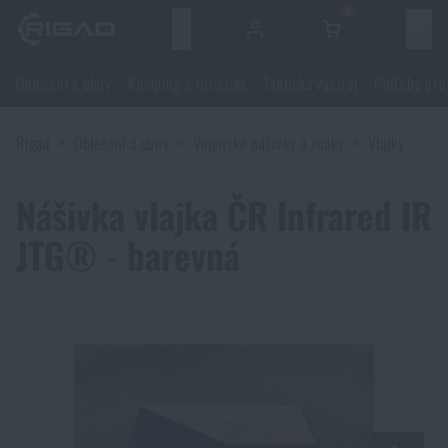
0
Menu
Oblečení a obuv
Kemping a turistika
Taktická výstroj
Potřeby pro
Oblečení a obuv
Rigad
Oblečení a obuv
Vojenské nášivky a znaky
Vlajky
Oblečení a obuv
Kemping a turistika
Nášivka vlajka ČR Infrared IR
Obuv
Kemping a turistika
Taktická výstroj
JTG® - barevná
Bundy
Batohy
Taktická výstroj
Potřeby pro střelce
Blůzy
Tašky, brašny, kufry, ledvinky
Nosiče plátů a příslušenství
Potřeby pro střelce
Nože a nářadí
Kalhoty
Spaní v přírodě
Nosné postroje
Střelecké brýle
Nože a nářadí
Sebeobrana