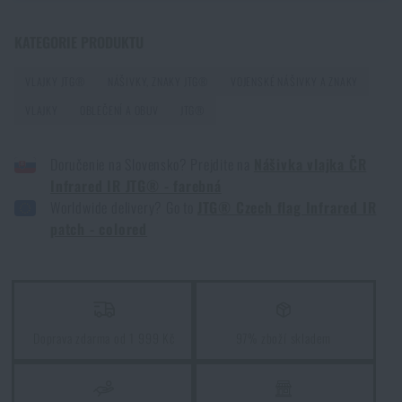
KATEGORIE PRODUKTU
První pomoc v horách a odlehlém terénu: Jak
postupovat při zranění mimo dosah záchranářů
VLAJKY JTG®
NÁŠIVKY, ZNAKY JTG®
VOJENSKÉ NÁŠIVKY A ZNAKY
PŘEČÍST ČLÁNEK
VLAJKY
OBLEČENÍ A OBUV
JTG®
Doručenie na Slovensko? Prejdite na
Nášivka vlajka ČR
Jak vybrat střelecká sluchátka: ochrana sluchu pro
Infrared IR JTG® - farebná
reálné použití
Worldwide delivery? Go to
JTG® Czech flag Infrared IR
PŘEČÍST ČLÁNEK
patch - colored
Jak vybrat hamaku: Kompletní průvodce pro
pohodlný spánek v přírodě
Doprava zdarma od 1 999 Kč
97% zboží skladem
PŘEČÍST ČLÁNEK