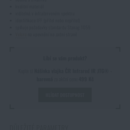
Voděodolné zápisníky
kvalitní materiál
Výprodej
viditelná v infračerveném spektru
identifikace IFF (přítel nebo nepřítel)
Ochrana před komáry a hmyzem
Značky A-Z
splňuje požadavky standardu Stanag 1059
Velcro
na upevnění na zadní straně
Ohřívače nohou, rukou a těla
Všechny produkty
Líbí se vám produkt?
Opravné sady a fixační pásky
Kupte si
Nášivka vlajka ČR Infrared IR JTG® -
barevná
za akční cenu
499 Kč
Potřeby pro vodáky
HLÍDAT DOSTUPNOST
Zdraví, ochrana
Novinky
DŮLEŽITÉ PARAMETRY