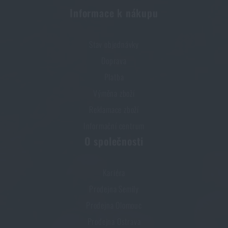
Informace k nákupu
Kupte si
Nášivka vlajka ČR Infrared IR JTG® -
barevná
za akční cenu
499 Kč
Stav objednávky
HLÍDAT DOSTUPNOST
Doprava
Platba
Výměna zboží
Reklamace zboží
Informační centrum
O společnosti
Kariéra
Prodejna Semily
Prodejna Olomouc
Prodejna Ostrava