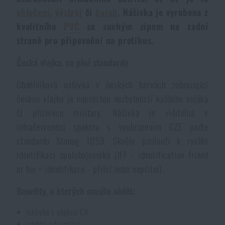
Dámské oblečení
Elektronika a příslušenství pro mobily
Beranidla, páčidla
oblečení
,
výstroj
či
batoh
. Nášivka je vyrobena z
Vybíjecí zařízení
kvalitního
PVC
se suchým zipem na zadní
straně pro připevnění na protikus.
Dětské oblečení
Hodinky
Výstroj pro psy
Rychlonabíječe zásobníků
Česká vlajka, co plní standardy
Údržba oblečení
Pouzdra
Novinky
Novinky
Obdélníková nášivka v českých barvách zobrazující
českou vlajku je naprostou nezbytností každého vojáka
Vojenské nášivky a znaky
Paracord
či příznivce military. Nášivka je viditelná v
Akce a slevy
Akce a slevy
infračerveném spektru s vyobrazením CZE podle
Vesty
Peněženky
standardu Stanag 1059. Skvěle poslouží k rychlé
Výprodej
Výprodej
identifikaci spolubojovníků (IFF - identification friend
or foe = identifikace - přítel nebo nepřítel).
Ručníky, osušky
Značky A-Z
Značky A-Z
Novinky
Benefity, o kterých musíte vědět:
Solární sprchy
Všechny produkty
Všechny produkty
Akce a slevy
nášivka s vlajkou ČR
odolná a trvanlivá