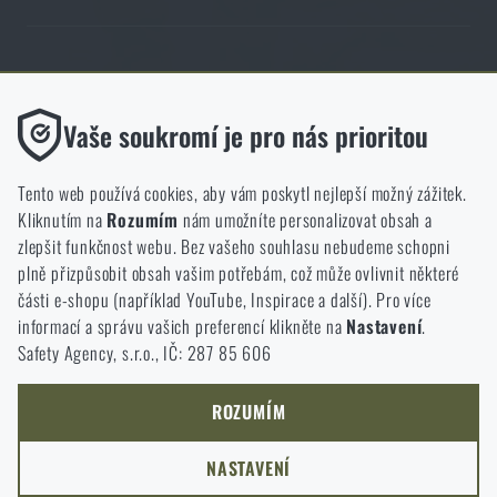
Obchod Rigad.cz získal díky spokojenosti ověřených zákazníků prestižní
certifikát Zlaté Ověřeno zákazníky.
Funkční
Vaše soukromí je pro nás prioritou
Bez nich by náš web vůbec nefungoval. U těchto cookies není
možné zakázat jejich ukládání.
Tento web používá cookies, aby vám poskytl nejlepší možný zážitek.
Kliknutím na
Rozumím
nám umožníte personalizovat obsah a
Analytické
zlepšit funkčnost webu. Bez vašeho souhlasu nebudeme schopni
NCAGE 828DG
Do těchto cookies se anonymně ukládá, jakým způsobem
plně přizpůsobit obsah vašim potřebám, což může ovlivnit některé
procházíte a používáte náš web. Pomáhají nám lépe chápat, co
části e-shopu (například YouTube, Inspirace a další). Pro více
se našim zákazníkům líbí a kterým směrem se máme ubírat.
informací a správu vašich preferencí klikněte na
Nastavení
.
Safety Agency, s.r.o., IČ: 287 85 606
Marketingové
Tyto cookies nám pomáhají optimalizovat reklamu směřující na
náš e-shop, aby byla co nejvíce efektivní a náš obchod se mohl
ROZUMÍM
neustále rozvíjet a zlepšovat.
NASTAVENÍ
Personalizované