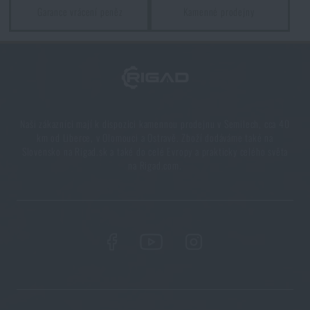
Jak zazimovat outdoorovou výbavu: údržba a
Garance vrácení peněz
Kamenné prodejny
skladování, aby vydržela víc než jednu sezónu
PŘEČÍST ČLÁNEK
Orientace v přírodě: kompletní průvodce od GPS po
kompas
Naši zákazníci mají k dispozici kamennou prodejnu v Semilech, cca 40
km od Liberce, v Olomouci a Ostravě. Zboží dodáváme také na
PŘEČÍST ČLÁNEK
Slovensko na Rigad.sk a také do celé Evropy a prakticky celého světa
na Rigad.com.
Novinky Eberlestock skladem – připraveni na
upgrade?
PŘEČÍST ČLÁNEK
Líbí se vám produkt?