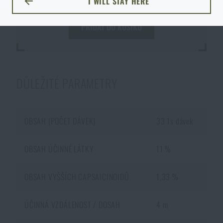
I WILL STAY HERE
ZŮSTANU TADY
vyčkat, až Vám doručení zboží na prodejnu potvrdíme
.
NECHCI GRAVÍROVÁNÍ
Podobným způsob to funguje i
opačným směrem
. Zboží, které není
PŘIDAT DO KOŠÍKU
skladem na e-shopu a je skladem na nějaké prodejně, si můžete objednat s
doručením k Vám domů.
Opět je ale nutné počítat s delší dobou
doručení
.
DŮLEŽITÉ PARAMETRY
OBSAH (POČET DÁVEK)
33 1s dávek
OBSAH ÚČINNÉ LÁTKY
11 %
OBSAH VYŠŠÍCH CAPSAICINOIDŮ
1,33 %
ÚČINNÁ VZDÁLENOST / DOSAH
4 m