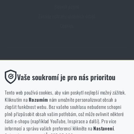
Slovník pojmů
Zásady ochrany osobních údajů
Cookies
Obchod Rigad.cz získal díky spokojenosti ověřených zákazníků prestižní
certifikát Zlaté Ověřeno zákazníky.
Funkční
Vaše soukromí je pro nás prioritou
Bez nich by náš web vůbec nefungoval. U těchto cookies není
možné zakázat jejich ukládání.
Tento web používá cookies, aby vám poskytl nejlepší možný zážitek.
Kliknutím na
Rozumím
nám umožníte personalizovat obsah a
Analytické
zlepšit funkčnost webu. Bez vašeho souhlasu nebudeme schopni
NCAGE 828DG
Do těchto cookies se anonymně ukládá, jakým způsobem
plně přizpůsobit obsah vašim potřebám, což může ovlivnit některé
procházíte a používáte náš web. Pomáhají nám lépe chápat, co
části e-shopu (například YouTube, Inspirace a další). Pro více
se našim zákazníkům líbí a kterým směrem se máme ubírat.
informací a správu vašich preferencí klikněte na
Nastavení
.