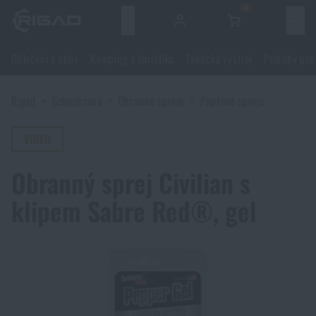
0
Menu
Oblečení a obuv
Kemping a turistika
Taktická výstroj
Potřeby pro
Oblečení a obuv
Rigad
Sebeobrana
Obranné spreje
Pepřové spreje
Oblečení a obuv
Kemping a turistika
VIDEO
Obuv
Kemping a turistika
Taktická výstroj
Obranný sprej Civilian s
Bundy
Batohy
Taktická výstroj
klipem Sabre Red®, gel
Potřeby pro střelce
Blůzy
Tašky, brašny, kufry, ledvinky
Nosiče plátů a příslušenství
Potřeby pro střelce
Nože a nářadí
Kalhoty
Spaní v přírodě
Nosné postroje
Střelecké brýle
Nože a nářadí
Sebeobrana