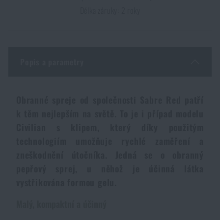
Dámské oblečení
Elektronika a příslušenství pro mobily
Délka záruky: 2 roky
Beranidla, páčidla
Vybíjecí zařízení
Dětské oblečení
Hodinky
Výstroj pro psy
Rychlonabíječe zásobníků
Popis a parametry
Údržba oblečení
Pouzdra
Novinky
Novinky
Obranné spreje od společnosti Sabre Red patří
Vojenské nášivky a znaky
Paracord
Akce a slevy
Akce a slevy
k těm nejlepším na světě. To je i případ modelu
Civilian s klipem, který díky použitým
Vesty
Peněženky
Výprodej
technologiím umožňuje rychlé zaměření a
Výprodej
zneškodnění útočníka. Jedná se o obranný
Ručníky, osušky
pepřový sprej, u něhož je účinná látka
Značky A-Z
Značky A-Z
Novinky
vystřikována formou gelu.
Solární sprchy
Všechny produkty
Všechny produkty
Akce a slevy
Malý, kompaktní a účinný