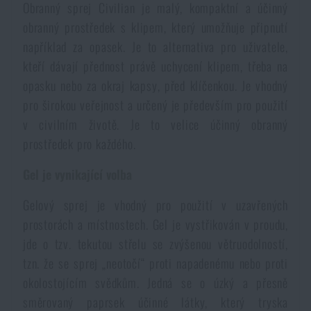
Obranný sprej Civilian je malý, kompaktní a účinný
Voděodolné zápisníky
Výprodej
obranný prostředek s klipem, který umožňuje připnutí
například za opasek. Je to alternativa pro uživatele,
Ochrana před komáry a hmyzem
Značky A-Z
kteří dávají přednost právě uchycení klipem, třeba na
opasku nebo za okraj kapsy, před klíčenkou. Je vhodný
Ohřívače nohou, rukou a těla
Všechny produkty
pro širokou veřejnost a určený je především pro použití
v civilním životě. Je to velice účinný obranný
prostředek pro každého.
Opravné sady a fixační pásky
Gel je vynikající volba
Potřeby pro vodáky
Gelový sprej je vhodný pro použití v uzavřených
prostorách a místnostech. Gel je vystřikován v proudu,
Zdraví, ochrana
jde o tzv. tekutou střelu se zvýšenou větruodolností,
tzn. že se sprej „neotočí“ proti napadenému nebo proti
okolostojícím svědkům. Jedná se o úzký a přesně
Novinky
směrovaný paprsek účinné látky, který tryska