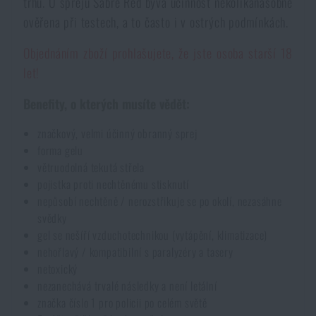
trhu. U sprejů Sabre Red bývá účinnost několikanásobně
ověřena při testech, a to často i v ostrých podmínkách.
Objednáním zboží prohlašujete, že jste osoba starší 18
let!
Benefity, o kterých musíte vědět:
značkový, velmi účinný obranný sprej
forma gelu
větruodolná tekutá střela
pojistka proti nechtěnému stisknutí
nepůsobí nechtěně / nerozstřikuje se po okolí, nezasáhne
svědky
gel se nešíří vzduchotechnikou (vytápění, klimatizace)
nehořlavý / kompatibilní s paralyzéry a tasery
netoxický
nezanechává trvalé následky a není letální
značka číslo 1 pro policii po celém světě