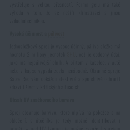
vystřeluje s velkou přesností. Forma gelu má také
Akce a slevy
výhodu v tom, že se nešíří klimatizací a jinou
vzduchotechnikou.
Výprodej
Vysoká účinnost a
pálivost
Značky A-Z
Jednosložkový sprej je vysoce účinný, pálivá složka má
hodnotu 2 miliony jednotek
SHU
, což je obdobný údaj,
Všechny produkty
jako má nejpálivější chilli. A přitom v kabelce, v autě
nebo v kapse vypadá zcela nenápadně. Obranné spreje
Sabre Red vám dokážou efektivně a spolehlivě ochránit
zdraví i život v kritických situacích.
Obsah UV značkovacího barviva
Sprej obsahuje barvivo, které ulpívá na pokožce a na
oblečení, a útočníka je tedy možné identifikovat i
později – pod UV lampou je možné zasažení sprejem