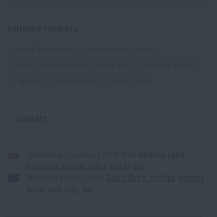
KATEGORIE PRODUKTU
OBRANNÉ SPREJE SABRE®
PEPŘOVÉ SPREJE SABRE®
SABRE® (SECURITY EQUIPMENT CORPORATION)
SEBEOBRANA VÝPRODEJ
SEBEOBRANA
PEPŘOVÉ SPREJE
OBRANNÉ SPREJE
VARIANTY
OBRANNÝ SPREJ CIVILIAN S KLIPEM SABRE RED®, GEL - TYRKYSOVÁ
Doručenie na Slovensko? Prejdite na
Obranný sprej
OBRANNÝ SPREJ CIVILIAN S KLIPEM SABRE RED®, GEL - ČERNÁ
Civilian s klipom Sabre Red®, gél
Worldwide delivery? Go to
Sabre Red® civilian defense
spray with clip, gel