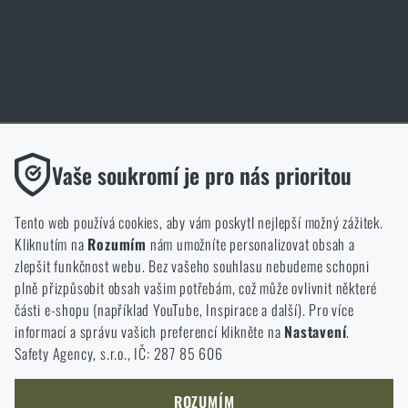
Cookies
Obchod Rigad.cz získal díky spokojenosti ověřených zákazníků prestižní
certifikát Zlaté Ověřeno zákazníky.
Funkční
Vaše soukromí je pro nás prioritou
Bez nich by náš web vůbec nefungoval. U těchto cookies není
možné zakázat jejich ukládání.
Tento web používá cookies, aby vám poskytl nejlepší možný zážitek.
Kliknutím na
Rozumím
nám umožníte personalizovat obsah a
Analytické
zlepšit funkčnost webu. Bez vašeho souhlasu nebudeme schopni
NCAGE 828DG
Do těchto cookies se anonymně ukládá, jakým způsobem
plně přizpůsobit obsah vašim potřebám, což může ovlivnit některé
procházíte a používáte náš web. Pomáhají nám lépe chápat, co
části e-shopu (například YouTube, Inspirace a další). Pro více
se našim zákazníkům líbí a kterým směrem se máme ubírat.
informací a správu vašich preferencí klikněte na
Nastavení
.
Safety Agency, s.r.o., IČ: 287 85 606
Marketingové
Tyto cookies nám pomáhají optimalizovat reklamu směřující na
náš e-shop, aby byla co nejvíce efektivní a náš obchod se mohl
ROZUMÍM