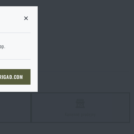
 stránku cílového
hop.
KOŠÍKU
 RIGAD.COM
NÍ STRÁNKU
z
Kamenné prodejny