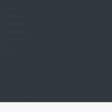
Kariéra
S
Prodejna Semily
S
Prodejna Olomouc
E
Prodejna Ostrava
M
Obchodní podmínky
I
O nás
S
Kontakt
Z
C
cz získal díky spokojenosti ověřených zákazníků prestižní certifikát Zlaté Ověř