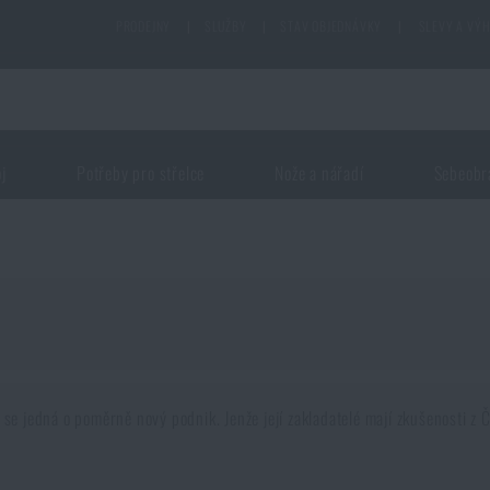
PRODEJNY
|
SLUŽBY
|
STAV OBJEDNÁVKY
|
SLEVY A VÝ
oj
Potřeby pro střelce
Nože a nářadí
Sebeobr
e jedná o poměrně nový podnik. Jenže její zakladatelé mají zkušenosti z Če