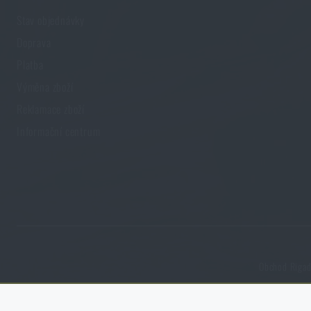
Stav objednávky
Novinky
Doprava
Platba
Akce a slevy
Výměna zboží
Reklamace zboží
Výprodej
Informační centrum
Značky A-Z
Všechny produkty
Obchod Rigad.
Funkční