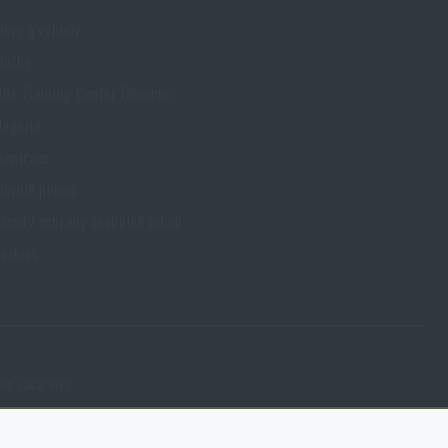
levy a výhody
lužby
lite Training Center Olomouc
agazín
nspirace
lovník pojmů
ásady ochrany osobních údajů
ookies
eno zákazníky.