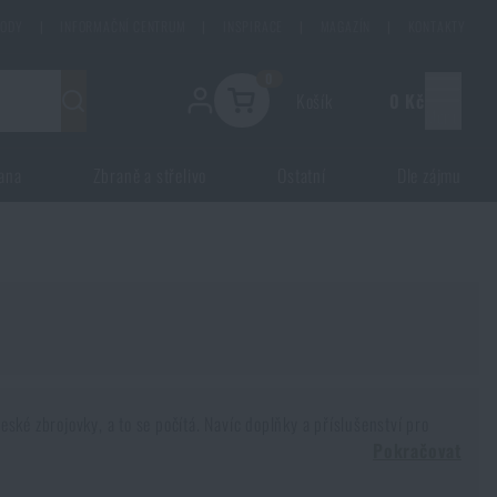
HODY
|
INFORMAČNÍ CENTRUM
|
INSPIRACE
|
MAGAZÍN
|
KONTAKTY
0
Košík
0 Kč
Menu
ana
Zbraně a střelivo
Ostatní
Dle zájmu
ské zbrojovky, a to se počítá. Navíc doplňky a příslušenství pro
Pokračovat