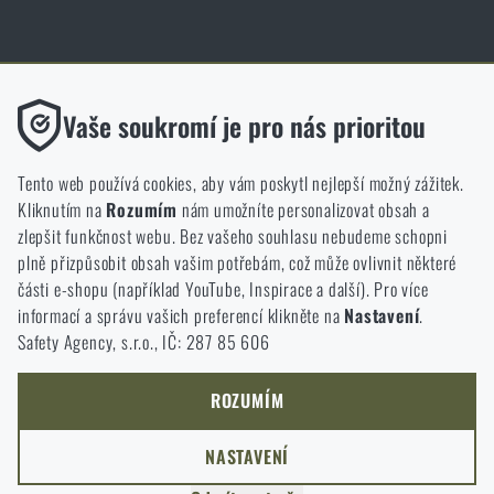
Obchod Rigad.cz získal díky spokojenosti ověřených zákazníků prestižní
certifikát Zlaté Ověřeno zákazníky.
Funkční
Vaše soukromí je pro nás prioritou
Bez nich by náš web vůbec nefungoval. U těchto cookies není
možné zakázat jejich ukládání.
Tento web používá cookies, aby vám poskytl nejlepší možný zážitek.
Kliknutím na
Rozumím
nám umožníte personalizovat obsah a
Analytické
zlepšit funkčnost webu. Bez vašeho souhlasu nebudeme schopni
NCAGE 828DG
Do těchto cookies se anonymně ukládá, jakým způsobem
plně přizpůsobit obsah vašim potřebám, což může ovlivnit některé
procházíte a používáte náš web. Pomáhají nám lépe chápat, co
části e-shopu (například YouTube, Inspirace a další). Pro více
se našim zákazníkům líbí a kterým směrem se máme ubírat.
informací a správu vašich preferencí klikněte na
Nastavení
.
Safety Agency, s.r.o., IČ: 287 85 606
Marketingové
Tyto cookies nám pomáhají optimalizovat reklamu směřující na
náš e-shop, aby byla co nejvíce efektivní a náš obchod se mohl
ROZUMÍM
neustále rozvíjet a zlepšovat.
NASTAVENÍ
Personalizované