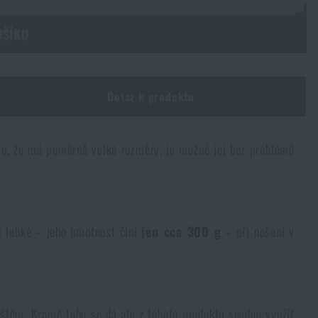
OŠÍKU
Dotaz k produktu
omu, že má poměrně velké rozměry, je možné jej bez problémů
i lehké – jeho hmotnost činí
jen cca 300 g
– při nošení v
eštěm. Kromě toho se dá ale z tohoto produktu snadno využít