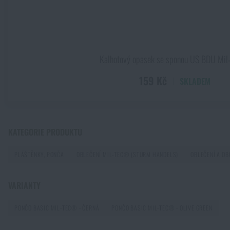
Kalhotový opasek se sponou US BDU Mi
159 Kč
SKLADEM
KATEGORIE PRODUKTU
PLÁŠTĚNKY, PONČA
OBLEČENÍ MIL-TEC® (STURM HANDELS)
OBLEČENÍ A OB
VARIANTY
PONČO BASIC MIL-TEC® - ČERNÁ
PONČO BASIC MIL-TEC® - OLIVE GREEN