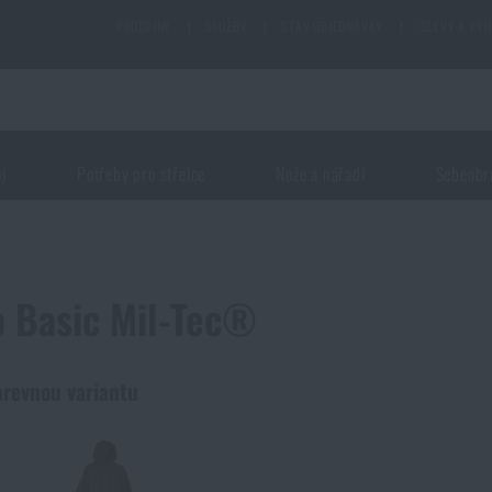
PRODEJNY
|
SLUŽBY
|
STAV OBJEDNÁVKY
|
SLEVY A VÝ
oj
Potřeby pro střelce
Nože a nářadí
Sebeobr
 Basic Mil-Tec®
arevnou variantu