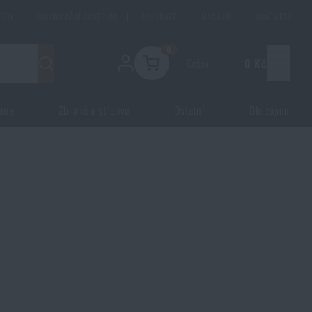
HODY
|
INFORMAČNÍ CENTRUM
|
INSPIRACE
|
MAGAZÍN
|
KONTAKTY
0
Košík
0 Kč
Menu
ana
Zbraně a střelivo
Ostatní
Dle zájmu