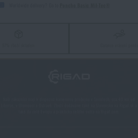
Worldwide delivery? Go to
Poncho Basic Mil-Tec®
97% zboží skladem
Garance vrácení peně
Naši zákazníci mají k dispozici kamennou prodejnu v Semilech, cca 40 km od
Liberce, v Olomouci a Ostravě. Zboží dodáváme také na Slovensko na Rigad.sk a
také do celé Evropy a prakticky celého světa na Rigad.com.