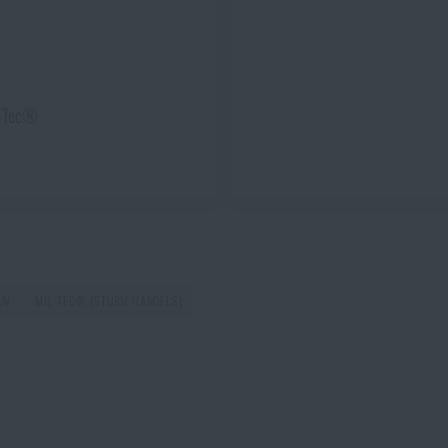
PŘIDAT DO KOŠÍKU
l‑Tec®
UV
MIL-TEC® (STURM HANDELS)