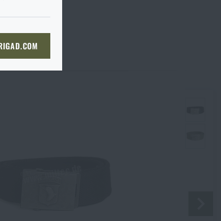
du je to ve
I tak je
prosím
ě, až tam dorazíte, raději si
bou
 straně dopravce,
či
KOŠÍKU
 RIGAD.COM
bjednat stejným způsobem a my
NÍ STRÁNKU
boží na prodejnu
 prodejně, si můžete
Souhlasím s
obchodními podmínkami
ODESLAT DOTAZ