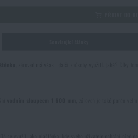
PŘIDAT DO K
Související články
štěnku
, zároveň má však i další způsoby využití. Jaké? Díky t
yšní
vodním sloupcem 1 600 mm
, zároveň je také pončo velm
 Dá se využít jako pláštěnka, kdy svého uživatele ochrání před d