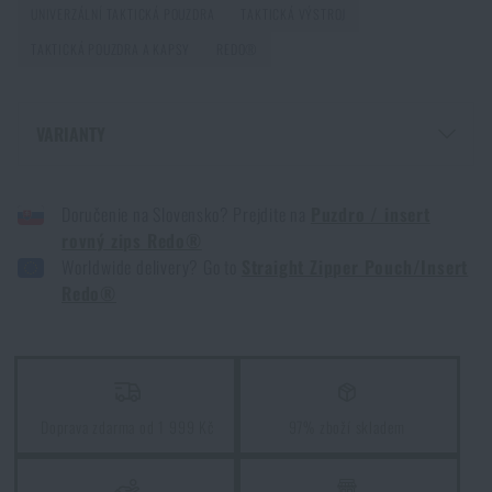
PŘEČÍST ČLÁNEK
UNIVERZÁLNÍ TAKTICKÁ POUZDRA
TAKTICKÁ VÝSTROJ
TAKTICKÁ POUZDRA A KAPSY
REDO®
Jak vybrat střelecká sluchátka: ochrana sluchu pro
reálné použití
VARIANTY
PŘEČÍST ČLÁNEK
POUZDRO / INSERT ROVNÝ ZIP REDO® - MULTICAM®
Doručenie na Slovensko? Prejdite na
Puzdro / insert
POUZDRO / INSERT ROVNÝ ZIP REDO® - MULTICAM®
Jak vybrat hamaku: Kompletní průvodce pro
rovný zips Redo®
pohodlný spánek v přírodě
Worldwide delivery? Go to
Straight Zipper Pouch/Insert
Redo®
PŘEČÍST ČLÁNEK
Jak zazimovat outdoorovou výbavu: údržba a
skladování, aby vydržela víc než jednu sezónu
Doprava zdarma od 1 999 Kč
97% zboží skladem
PŘEČÍST ČLÁNEK