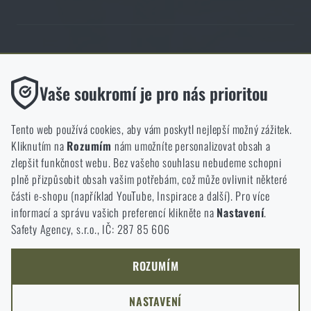
Obchod Rigad.cz získal díky spokojenosti ověřených zákazníků prestižní
certifikát Zlaté Ověřeno zákazníky.
Funkční
Vaše soukromí je pro nás prioritou
Bez nich by náš web vůbec nefungoval. U těchto cookies není
možné zakázat jejich ukládání.
Tento web používá cookies, aby vám poskytl nejlepší možný zážitek.
Kliknutím na
Rozumím
nám umožníte personalizovat obsah a
Analytické
zlepšit funkčnost webu. Bez vašeho souhlasu nebudeme schopni
NCAGE 828DG
Do těchto cookies se anonymně ukládá, jakým způsobem
plně přizpůsobit obsah vašim potřebám, což může ovlivnit některé
procházíte a používáte náš web. Pomáhají nám lépe chápat, co
části e-shopu (například YouTube, Inspirace a další). Pro více
se našim zákazníkům líbí a kterým směrem se máme ubírat.
informací a správu vašich preferencí klikněte na
Nastavení
.
Safety Agency, s.r.o., IČ: 287 85 606
Marketingové
Tyto cookies nám pomáhají optimalizovat reklamu směřující na
náš e-shop, aby byla co nejvíce efektivní a náš obchod se mohl
ROZUMÍM
neustále rozvíjet a zlepšovat.
NASTAVENÍ