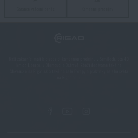
Garance vrácení peněz
Kamenné prodejny
Orientace v přírodě: kompletní průvodce od GPS po
kompas
PŘEČÍST ČLÁNEK
Novinky Eberlestock skladem – připraveni na
Naši zákazníci mají k dispozici kamennou prodejnu v Semilech, cca 40
upgrade?
km od Liberce, v Olomouci a Ostravě. Zboží dodáváme také na
Slovensko na Rigad.sk a také do celé Evropy a prakticky celého světa
PŘEČÍST ČLÁNEK
na Rigad.com.
Líbí se vám produkt?
Kupte si
Pouzdro / insert rovný zip Redo®
od
390 Kč