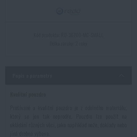
Dámské oblečení
Elektronika a příslušenství pro mobily
Beranidla, páčidla
Vybíjecí zařízení
Dětské oblečení
Hodinky
Výstroj pro psy
Rychlonabíječe zásobníků
Kód produktu: RD-36700-MC-SMALL
Délka záruky: 2 roky
Údržba oblečení
Pouzdra
Novinky
Novinky
Vojenské nášivky a znaky
Paracord
Akce a slevy
Akce a slevy
Popis a parametry
Vesty
Peněženky
Výprodej
Výprodej
Kvalitní pouzdro
Ručníky, osušky
Značky A-Z
Značky A-Z
Prošívané a kvalitní pouzdro je z odolného materiálu,
Novinky
který se jen tak neprodře. Pouzdro lze použít na
Solární sprchy
ukládání různých věcí, jako například nože, doklady nebo
Všechny produkty
Všechny produkty
Akce a slevy
jiná drobná výbava.