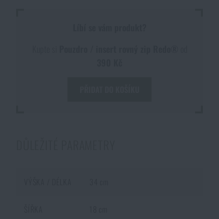
Akce a slevy
Líbí se vám produkt?
Výprodej
Kupte si
Pouzdro / insert rovný zip Redo®
od
390 Kč
Značky A-Z
PŘIDAT DO KOŠÍKU
Všechny produkty
DŮLEŽITÉ PARAMETRY
VÝŠKA / DÉLKA
34 cm
ŠÍŘKA
18 cm