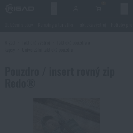
0
Menu
Oblečení a obuv
Kemping a turistika
Taktická výstroj
Potřeby pro
Oblečení a obuv
Rigad
Taktická výstroj
Taktická pouzdra a
Oblečení a obuv
Kemping a turistika
kapsy
Univerzální taktická pouzdra
Obuv
Kemping a turistika
Taktická výstroj
Pouzdro / insert rovný zip
Redo®
Bundy
Batohy
Taktická výstroj
Potřeby pro střelce
Blůzy
Tašky, brašny, kufry, ledvinky
Nosiče plátů a příslušenství
Potřeby pro střelce
Nože a nářadí
Kalhoty
Spaní v přírodě
Nosné postroje
Střelecké brýle
Nože a nářadí
Sebeobrana