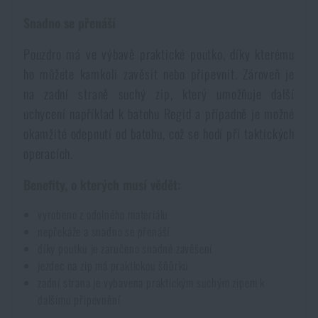
Voděodolné zápisníky
Výprodej
Snadno se přenáší
Pouzdro má ve výbavě praktické poutko, díky kterému
Ochrana před komáry a hmyzem
Značky A-Z
ho můžete kamkoli zavěsit nebo připevnit. Zároveň je
na zadní straně suchý zip, který umožňuje další
Ohřívače nohou, rukou a těla
Všechny produkty
uchycení například k batohu Regid a případně je možné
okamžité odepnutí od batohu, což se hodí při taktických
Opravné sady a fixační pásky
operacích.
Benefity, o kterých musí vědět:
Potřeby pro vodáky
vyrobeno z odolného materiálu
nepřekáže a snadno se přenáší
Zdraví, ochrana
díky poutku je zaručeno snadné zavěšení
jezdec na zip má praktickou šňůrku
zadní strana je vybavena praktickým suchým zipem k
Novinky
dalšímu připevnění