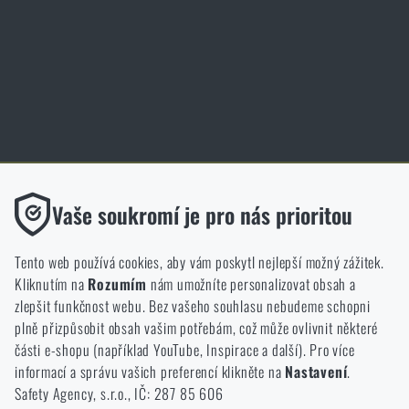
Slovník pojmů
Zásady ochrany osobních údajů
Cookies
Obchod Rigad.cz získal díky spokojenosti ověřených zákazníků prestižní
certifikát Zlaté Ověřeno zákazníky.
Funkční
Vaše soukromí je pro nás prioritou
Bez nich by náš web vůbec nefungoval. U těchto cookies není
možné zakázat jejich ukládání.
Tento web používá cookies, aby vám poskytl nejlepší možný zážitek.
Kliknutím na
Rozumím
nám umožníte personalizovat obsah a
Analytické
zlepšit funkčnost webu. Bez vašeho souhlasu nebudeme schopni
NCAGE 828DG
Do těchto cookies se anonymně ukládá, jakým způsobem
plně přizpůsobit obsah vašim potřebám, což může ovlivnit některé
procházíte a používáte náš web. Pomáhají nám lépe chápat, co
části e-shopu (například YouTube, Inspirace a další). Pro více
se našim zákazníkům líbí a kterým směrem se máme ubírat.
informací a správu vašich preferencí klikněte na
Nastavení
.
Safety Agency, s.r.o., IČ: 287 85 606
Marketingové