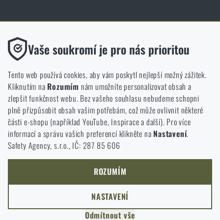
Obchod Rigad.cz získal díky spokojenosti ověřených zákazníků prestižní
certifikát Zlaté Ověřeno zákazníky.
Funkční
Vaše soukromí je pro nás prioritou
Bez nich by náš web vůbec nefungoval. U těchto cookies není
možné zakázat jejich ukládání.
Tento web používá cookies, aby vám poskytl nejlepší možný zážitek.
Kliknutím na
Rozumím
nám umožníte personalizovat obsah a
Analytické
zlepšit funkčnost webu. Bez vašeho souhlasu nebudeme schopni
NCAGE 828DG
Do těchto cookies se anonymně ukládá, jakým způsobem
plně přizpůsobit obsah vašim potřebám, což může ovlivnit některé
procházíte a používáte náš web. Pomáhají nám lépe chápat, co
části e-shopu (například YouTube, Inspirace a další). Pro více
se našim zákazníkům líbí a kterým směrem se máme ubírat.
informací a správu vašich preferencí klikněte na
Nastavení
.
Safety Agency, s.r.o., IČ: 287 85 606
Marketingové
Tyto cookies nám pomáhají optimalizovat reklamu směřující na
náš e-shop, aby byla co nejvíce efektivní a náš obchod se mohl
ROZUMÍM
neustále rozvíjet a zlepšovat.
NASTAVENÍ
Personalizované
Odmítnout vše
Díky těmto cookies dokážeme reklamu personalizovat a nabízet
COPYRIGHT © 2011-2026 RIGAD