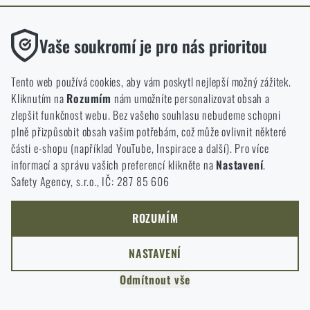
ODEJÍT
Funkční
ROZUMÍM, POKRAČOVAT
Vaše soukromí je pro nás prioritou
PŘEJÍT DO KOŠÍKU
GO TO RIGAD.COM
Bez nich by náš web vůbec nefungoval. U těchto cookies není
PŘEJDU NA HLAVNÍ STRÁNKU
možné zakázat jejich ukládání.
Tento web používá cookies, aby vám poskytl nejlepší možný zážitek.
I WILL STAY HERE
Kliknutím na
Rozumím
nám umožníte personalizovat obsah a
ZŮSTANU TADY
Analytické
zlepšit funkčnost webu. Bez vašeho souhlasu nebudeme schopni
Do těchto cookies se anonymně ukládá, jakým způsobem
plně přizpůsobit obsah vašim potřebám, což může ovlivnit některé
procházíte a používáte náš web. Pomáhají nám lépe chápat, co
části e-shopu (například YouTube, Inspirace a další). Pro více
se našim zákazníkům líbí a kterým směrem se máme ubírat.
informací a správu vašich preferencí klikněte na
Nastavení
.
Safety Agency, s.r.o., IČ: 287 85 606
Marketingové
Tyto cookies nám pomáhají optimalizovat reklamu směřující na
náš e-shop, aby byla co nejvíce efektivní a náš obchod se mohl
ROZUMÍM
neustále rozvíjet a zlepšovat.
NASTAVENÍ
Personalizované
Odmítnout vše
Díky těmto cookies dokážeme reklamu personalizovat a nabízet
vám skutečně jen ty produkty, o které můžete mít zájem.