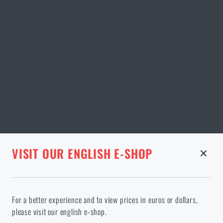
STRÁNKA V DANÉM JAZYCE NEEXISTUJE
VISIT OUR ENGLISH E-SHOP
ODEBRANÉ ZBOŽÍ Z KOŠÍKU
Pokračováním potvrzuji, že jsem starší 18 let
Ve vámi vybraném jazyce stránka neexistuje. Můžete tedy zůstat
For a better experience and to view prices in euros or dollars,
zde, nebo přejít na hlavní stránku cílového jazyka. Jakou možnost
please visit our english e-shop.
si vyberete?