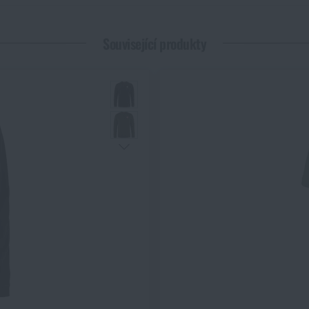
 *
Související produkty
Líbí se vám produkt?
Kupte si
Anorak No. 8 Fjällräven®
za akční cenu
9 192 Kč
PŘIDAT DO KOŠÍKU