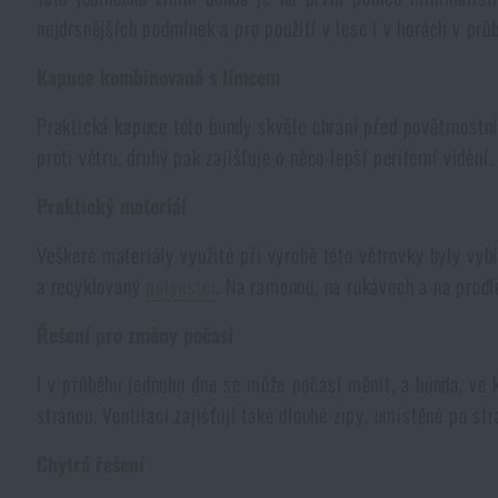
nejdrsnějších podmínek a pro použití v lese i v horách v prů
Pláštěnky, ponča
Drobné vybavení a maličkosti k přežití
Kufry, boxy
Trezory
Všechny produkty
Kapuce kombinovaná s límcem
Dámské oblečení
Elektronika a příslušenství pro mobily
Beranidla, páčidla
Vybíjecí zařízení
Praktická kapuce této bundy skvěle chrání před povětrnostní
proti větru, druhý pak zajišťuje o něco lepší periferní vidění
Dětské oblečení
Hodinky
Výstroj pro psy
Rychlonabíječe zásobníků
Praktický materiál
Údržba oblečení
Pouzdra
Veškeré materiály využité při výrobě této větrovky byly vyb
Novinky
Novinky
a recyklovaný
polyester
. Na ramenou, na rukávech a na prod
Vojenské nášivky a znaky
Paracord
Řešení pro změny počasí
Akce a slevy
Akce a slevy
I v průběhu jednoho dne se může počasí měnit, a bunda, ve k
Vesty
Peněženky
Výprodej
Výprodej
stranou. Ventilaci zajišťují také dlouhé zipy, umístěné po st
Ručníky, osušky
Chytrá řešení
Značky A-Z
Značky A-Z
Novinky