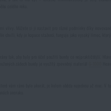
běhu celého roku.
mi vlivy. Můžete si ji nastavit pro různé podmínky díky inovovan
. Ve chvíli, kdy je kapuce stažená, funguje jako vysoký límec, který
írány tak, aby byly pro účel použití bundy co nejpraktičtější. Hl
loužených zádech bundy je využitý zpevněný materiál
G-1000
Heavy
teré vám ráno bylo akorát, je kolem oběda najednou až moc. V tu 
ranách anoraku.