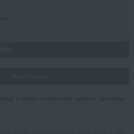
arma
OŠÍKU
Dotaz k produktu
blečení a dalšího outdoorového vybavení. Výsledkem
návský design. Jedná se o pokročilý anorak určený do těch