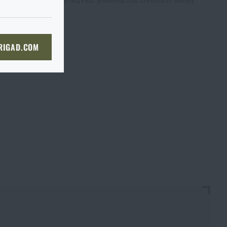
du je to ve
I tak je
prosím
ě, až tam dorazíte, raději si
bou
 straně dopravce,
či
KOŠÍKU
 RIGAD.COM
bjednat stejným způsobem a my
NÍ STRÁNKU
boží na prodejnu
 prodejně, si můžete