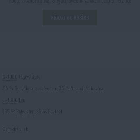
Kupte si
Anorak No. 8 Fjällräven®
za akční cenu
9 192 Kč
PŘIDAT DO KOŠÍKU
G-1000
Heavy Duty:
65 % Recyklovaný
polyester
, 35 % Organická
bavlna
G-1000
Eco
(65 %
Polyester
, 35 % Bavlna)
Grónský vosk