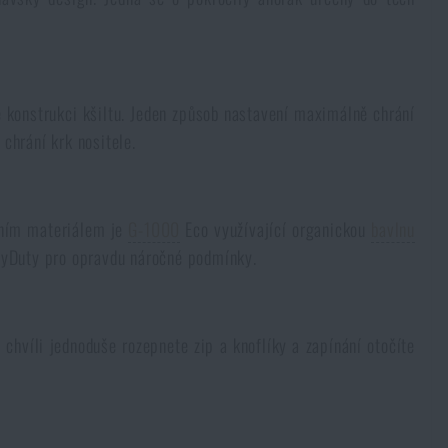
é konstrukci kšiltu. Jeden způsob nastavení maximálně chrání
 chrání krk nositele.
avním materiálem je
G-1000
Eco využívající organickou
bavlnu
Duty pro opravdu náročné podmínky.
chvíli jednoduše rozepnete zip a knoflíky a zapínání otočíte