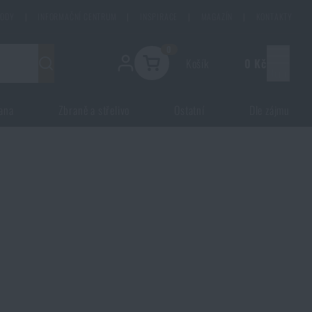
HODY
|
INFORMAČNÍ CENTRUM
|
INSPIRACE
|
MAGAZÍN
|
KONTAKTY
0
Košík
0 Kč
Menu
ana
Zbraně a střelivo
Ostatní
Dle zájmu