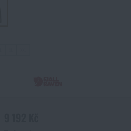
L
XL
XXL
9 192 Kč