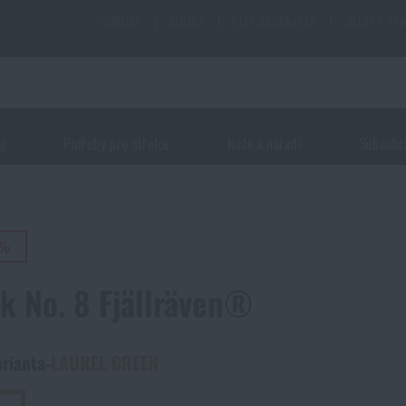
PRODEJNY
|
SLUŽBY
|
STAV OBJEDNÁVKY
|
SLEVY A VÝ
oj
Potřeby pro střelce
Nože a nářadí
Sebeobr
0%
k No. 8 Fjällräven®
arianta
-
LAUREL GREEN