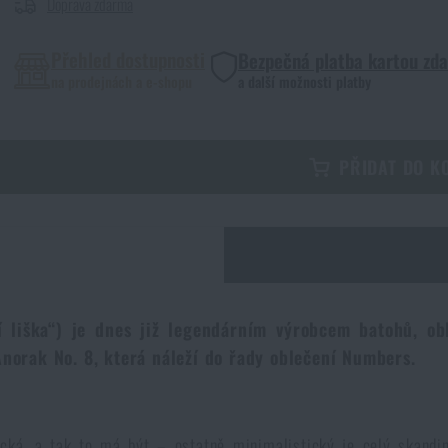
Doprava zdarma
Přehled dostupnosti
Bezpečná platba kartou zd
na prodejnách a e-shopu
a další možnosti platby
PŘIDAT DO K
í liška“) je dnes již legendárním výrobcem batohů, o
Anorak No. 8, která náleží do řady oblečení Numbers.
ická, a tak to má být – ostatně minimalistický je celý skandi