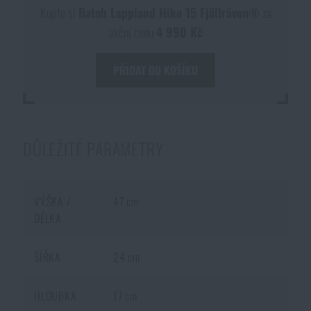
Kupte si
Batoh Lappland Hike 15 Fjällräven®
za
akční cenu
4 990 Kč
PŘIDAT DO KOŠÍKU
DŮLEŽITÉ PARAMETRY
VÝŠKA /
47 cm
DÉLKA
ŠÍŘKA
24 cm
HLOUBKA
17 cm