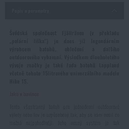
Dámské oblečení
Elektronika a příslušenství pro mobily
Beranidla, páčidla
Vybíjecí zařízení
Popis a parametry
Dětské oblečení
Hodinky
Výstroj pro psy
Rychlonabíječe zásobníků
Švédská společnost Fjällräven (v překladu
„polární liška“) je dnes již legendárním
Údržba oblečení
Pouzdra
Novinky
Novinky
výrobcem batohů, oblečení a dalšího
outdoorového vybavení. Výsledkem dlouholetého
Vojenské nášivky a znaky
Paracord
Akce a slevy
vývoje značky je také řada batohů Lappland
Akce a slevy
včetně tohoto 15litrového univerzálního modelu
Vesty
Peněženky
Hike 15.
Výprodej
Výprodej
Jako v bavlnce
Ručníky, osušky
Značky A-Z
Značky A-Z
Novinky
Tento všestranný batoh pro jednodenní outdoorové
výlety nebo lov je uzpůsobený tak, aby se vám nosil co
Solární sprchy
Všechny produkty
Všechny produkty
Akce a slevy
možná nejpohodlněji. Jeho nosný systém je tak