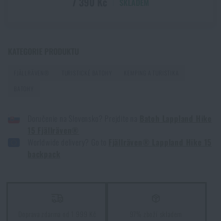
7 390 Kč
SKLADEM
5 laciných věcí, které Vás mohou stát život
PŘEČÍST ČLÁNEK
KATEGORIE PRODUKTU
FJÄLLRÄVEN®
TURISTICKÉ BATOHY
KEMPING A TURISTIKA
Jak si vybrat turistický batoh?
BATOHY
PŘEČÍST ČLÁNEK
Doručenie na Slovensko? Prejdite na
Batoh Lappland Hike
15 Fjällräven®
Jak poznat kvalitní batoh na ryby?
Worldwide delivery? Go to
Fjällräven® Lappland Hike 15
PŘEČÍST ČLÁNEK
backpack
Batohy do hor a horolezecké batohy
PŘEČÍST ČLÁNEK
Doprava zdarma od 1 999 Kč
97% zboží skladem