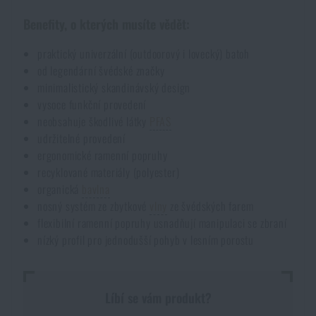
Benefity, o kterých musíte vědět:
praktický univerzální (outdoorový i lovecký) batoh
od legendární švédské značky
minimalistický skandinávský design
vysoce funkční provedení
neobsahuje škodlivé látky
PFAS
udržitelné provedení
ergonomické ramenní popruhy
recyklované materiály (polyester)
organická
bavlna
nosný systém ze zbytkové
vlny
ze švédských farem
flexibilní ramenní popruhy usnadňují manipulaci se zbraní
nízký profil pro jednodušší pohyb v lesním porostu
Líbí se vám produkt?