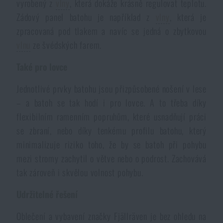
vyrobený z
vlny
, která dokáže krásně regulovat teplotu.
Voděodolné zápisníky
Výprodej
Zádový panel batohu je například z
vlny
, která je
zpracovaná pod tlakem a navíc se jedná o zbytkovou
Ochrana před komáry a hmyzem
Značky A-Z
vlnu
ze švédských farem.
Také pro lovce
Ohřívače nohou, rukou a těla
Všechny produkty
Jednotlivé prvky batohu jsou přizpůsobené nošení v lese
– a batoh se tak hodí i pro lovce. A to třeba díky
Opravné sady a fixační pásky
flexibilním ramenním popruhům, které usnadňují práci
se zbraní, nebo díky tenkému profilu batohu, který
Potřeby pro vodáky
minimalizuje riziko toho, že by se batoh při pohybu
mezi stromy zachytil o větve nebo o podrost. Zachovává
Zdraví, ochrana
tak zároveň i skvělou volnost pohybu.
Udržitelné řešení
Novinky
Oblečení a vybavení značky Fjällräven je bez ohledu na