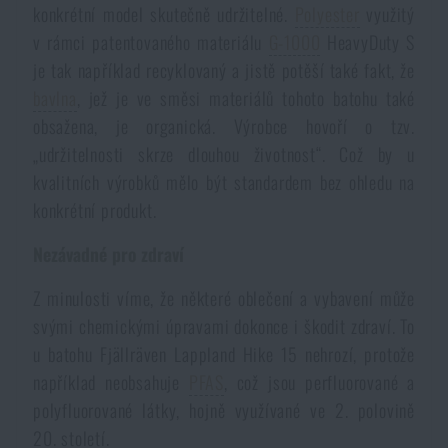
konkrétní model skutečně udržitelné.
Polyester
využitý
Akce a slevy
v rámci patentovaného materiálu
G-1000
HeavyDuty S
je tak například recyklovaný a jistě potěší také fakt, že
Výprodej
bavlna
, jež je ve směsi materiálů tohoto batohu také
obsažena, je organická. Výrobce hovoří o tzv.
Značky A-Z
„udržitelnosti skrze dlouhou životnost“. Což by u
kvalitních výrobků mělo být standardem bez ohledu na
konkrétní produkt.
Všechny produkty
Nezávadné pro zdraví
Z minulosti víme, že některé oblečení a vybavení může
svými chemickými úpravami dokonce i škodit zdraví. To
u batohu Fjällräven Lappland Hike 15 nehrozí, protože
například neobsahuje
PFAS
, což jsou perfluorované a
polyfluorované látky, hojně využívané ve 2. polovině
20. století.