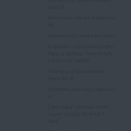
straně 2)
Hlavní komora zapínaná na dvoucestný
zip
Karabina na klíče uvnitř hlavní komory
Kompatibilní s hydratačními systémy
(kapsa na camelbag v hlavní komoře,
průvlek na picí hadičku)
Velká kapsa vpředu zapínaná na
dvoucestný zip
Odnímatelná přední kapsa zapínaná na
zip
2 boční kapsy s otevřeným horním
vstupem (na každé straně dole 1
kapsa)