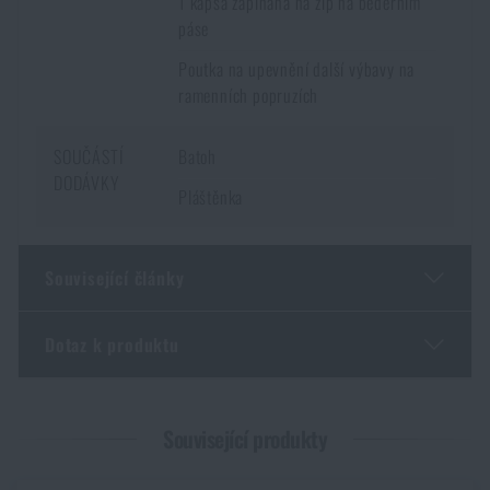
1 kapsa zapínaná na zip na bederním
páse
Poutka na upevnění další výbavy na
ramenních popruzích
SOUČÁSTÍ
Batoh
DODÁVKY
Pláštěnka
Související články
Dotaz k produktu
Tipy testera: Co by měl splňovat batoh na hory i do
práce?
Zadejte Vaše jméno *
Zadejte Váš e-mail *
PŘEČÍST ČLÁNEK
Související produkty