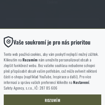
Cookies
Obchod Rigad.cz získal díky spokojenosti ověřených zákazníků prestižní
certifikát Zlaté Ověřeno zákazníky.
Funkční
Vaše soukromí je pro nás prioritou
Bez nich by náš web vůbec nefungoval. U těchto cookies není
možné zakázat jejich ukládání.
Tento web používá cookies, aby vám poskytl nejlepší možný zážitek.
Kliknutím na
Rozumím
nám umožníte personalizovat obsah a
Analytické
zlepšit funkčnost webu. Bez vašeho souhlasu nebudeme schopni
NCAGE 828DG
Do těchto cookies se anonymně ukládá, jakým způsobem
plně přizpůsobit obsah vašim potřebám, což může ovlivnit některé
procházíte a používáte náš web. Pomáhají nám lépe chápat, co
části e-shopu (například YouTube, Inspirace a další). Pro více
se našim zákazníkům líbí a kterým směrem se máme ubírat.
informací a správu vašich preferencí klikněte na
Nastavení
.
Safety Agency, s.r.o., IČ: 287 85 606
Marketingové
Tyto cookies nám pomáhají optimalizovat reklamu směřující na
náš e-shop, aby byla co nejvíce efektivní a náš obchod se mohl
ROZUMÍM