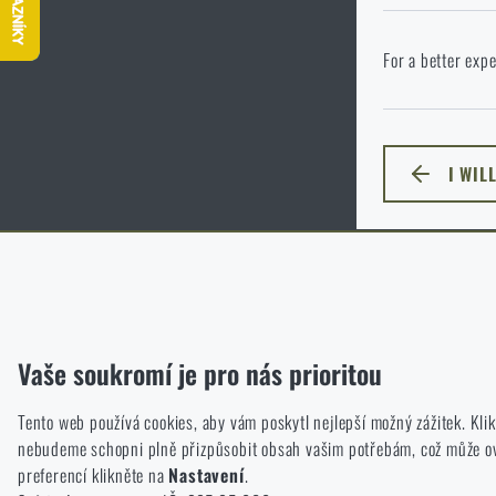
P
Ve vámi vybraném
For a better expe
jazyka. Jakou mo
I WIL
ZŮSTA
Funkční
Bez nich by náš web vůbec nefungoval. U těchto cookies není mož
Analytické
Vaše soukromí je pro nás prioritou
Do těchto cookies se anonymně ukládá, jakým způsobem prochází
Tento web používá cookies, aby vám poskytl nejlepší možný zážitek. Kl
Marketingové
nebudeme schopni plně přizpůsobit obsah vašim potřebám, což může ovli
Tyto cookies nám pomáhají optimalizovat reklamu směřující na náš
preferencí klikněte na
Nastavení
.