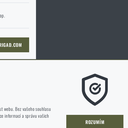
 stránku cílového
hop.
KOŠÍKU
 RIGAD.COM
NÍ STRÁNKU
m líbí a kterým směrem se máme ubírat.
st webu. Bez vašeho souhlasu
ce informací a správu vašich
jet a zlepšovat.
ROZUMÍM