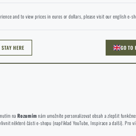
okračováním potvrzuji, že jsem starší 18 let
 jazyce stránka neexistuje. Můžete tedy zůstat zde, nebo přejít na hlavní
rience and to view prices in euros or dollars, please visit our english e-s
žnost si vyberete?
ODEJÍT
ROZUMÍM, POKRAČOVAT
PŘEJÍT DO 
L STAY HERE
GO TO
NU TADY
PŘEJDU NA HLAV
né zakázat jejich ukládání.
te a používáte náš web. Pomáhají nám lépe chápat, co se našim zákazníků
iknutím na
Rozumím
nám umožníte personalizovat obsah a zlepšit funkčno
vnit některé části e-shopu (například YouTube, Inspirace a další). Pro ví
 e-shop, aby byla co nejvíce efektivní a náš obchod se mohl neustále rozví