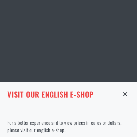
STRÁNKA V DANÉM JAZYCE NEEXISTUJE
VISIT OUR ENGLISH E-SHOP
ODEBRANÉ ZBOŽÍ Z KOŠÍKU
Pokračováním potvrzuji, že jsem starší 18 let
Ve vámi vybraném jazyce stránka neexistuje. Můžete tedy zůstat
For a better experience and to view prices in euros or dollars,
zde, nebo přejít na hlavní stránku cílového jazyka. Jakou možnost
please visit our english e-shop.
si vyberete?