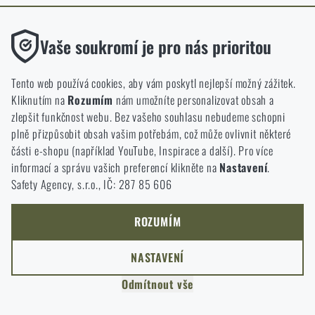
ODEJÍT
Funkční
ROZUMÍM, POKRAČOVAT
Vaše soukromí je pro nás prioritou
PŘEJÍT DO KOŠÍKU
GO TO RIGAD.COM
Bez nich by náš web vůbec nefungoval. U těchto cookies není
PŘEJDU NA HLAVNÍ STRÁNKU
možné zakázat jejich ukládání.
Tento web používá cookies, aby vám poskytl nejlepší možný zážitek.
I WILL STAY HERE
Kliknutím na
Rozumím
nám umožníte personalizovat obsah a
ZŮSTANU TADY
Analytické
zlepšit funkčnost webu. Bez vašeho souhlasu nebudeme schopni
Do těchto cookies se anonymně ukládá, jakým způsobem
plně přizpůsobit obsah vašim potřebám, což může ovlivnit některé
procházíte a používáte náš web. Pomáhají nám lépe chápat, co
části e-shopu (například YouTube, Inspirace a další). Pro více
se našim zákazníkům líbí a kterým směrem se máme ubírat.
informací a správu vašich preferencí klikněte na
Nastavení
.
Safety Agency, s.r.o., IČ: 287 85 606
Marketingové
Tyto cookies nám pomáhají optimalizovat reklamu směřující na
náš e-shop, aby byla co nejvíce efektivní a náš obchod se mohl
ROZUMÍM
neustále rozvíjet a zlepšovat.
NASTAVENÍ
Personalizované
Odmítnout vše
Díky těmto cookies dokážeme reklamu personalizovat a nabízet
vám skutečně jen ty produkty, o které můžete mít zájem.