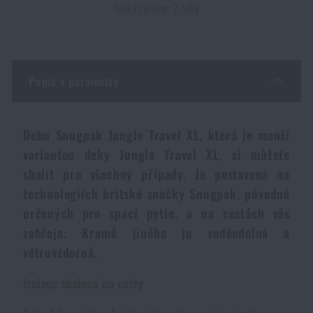
Délka záruky: 2 roky
Dámské oblečení
Elektronika a příslušenství pro mobily
Beranidla, páčidla
Vybíjecí zařízení
Dětské oblečení
Hodinky
Výstroj pro psy
Rychlonabíječe zásobníků
Popis a parametry
Údržba oblečení
Pouzdra
Novinky
Novinky
Deku Snugpak Jungle Travel XL, která je menší
Vojenské nášivky a znaky
Paracord
variantou deky Jungle Travel XL, si můžete
Akce a slevy
Akce a slevy
sbalit pro všechny případy. Je postavena na
Vesty
Peněženky
technologiích britské značky Snugpak, původně
Výprodej
Výprodej
určených pro spací pytle, a na cestách vás
zahřeje. Kromě jiného je voděodolná a
Ručníky, osušky
Značky A-Z
Značky A-Z
Novinky
větruvzdorná.
Solární sprchy
Izolace sbalená na cesty
Všechny produkty
Všechny produkty
Akce a slevy