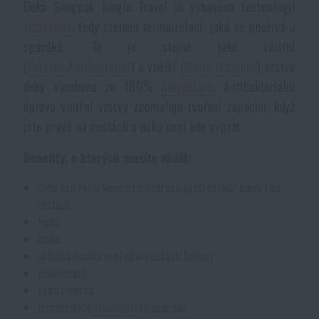
Deka Snugpak Jungle Travel je vybavena technologií
Akce a slevy
Travelsoft
, tedy stejnou termoizolací, jaká se používá u
spacáků. Ta je stejně jako vnitřní
Výprodej
(
Paratex Antibacterial
) a vnější (
Micro Diamond
) vrstva
deky vyrobena ze 100%
polyesteru
. Antibakteriální
úprava vnitřní vrstvy zpomaluje tvoření zápachu, když
Značky A-Z
jste právě na cestách a deku není kde vyprat.
Všechny produkty
Benefity, o kterých musíte vědět:
deka pro vyšší komfort a ochranu proti chladu doma i na
cestách
teplá
lehká
skladná (kompresní obal součástí balení)
voděodolná
větruvzdorná
termoizolace
Travelsoft
ze spacáků