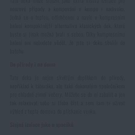
Tato deka může sloužit jako extra vrstva izolace pro
Voděodolné zápisníky
Výprodej
nouzové případy a kempování v kempu i nadivoko.
Jedná se o teplou, odlehčenou a navíc v kompresním
Ochrana před komáry a hmyzem
balení kompaktnější alternativu klasických dek, které
Značky A-Z
byste si jinak možná brali s sebou. Díky kompresnímu
balení ani nebudete vědět, že jste si deku sbalili do
Ohřívače nohou, rukou a těla
Všechny produkty
batohu.
Opravné sady a fixační pásky
Do přírody i na doma
Tato deka je nejen skvělým doplňkem do přírody,
Potřeby pro vodáky
například k táboráku, ale také dokonalým společníkem
pro chladné zimní večery. Můžete se do ní zabalit a jen
Zdraví, ochrana
tak relaxovat nebo si třeba číst a sem tam si užívat
výhled z tepla domova do plískanic venku.
Stejná izolace jako u spacáků
Novinky