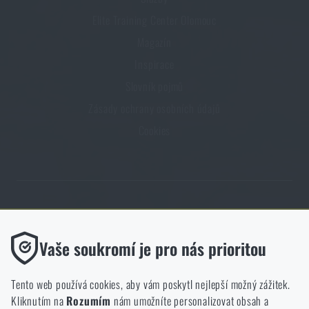
Elite Training Center Olomouc
Magazín
Inspirace
Slovník pojmů
Zásady ochrany osobních údajů
Cookies
Obchod Rigad.cz získal díky spokojenosti ověřených zákazníků prestižní
certifikát Zlaté Ověřeno zákazníky.
Funkční
Vaše soukromí je pro nás prioritou
Bez nich by náš web vůbec nefungoval. U těchto cookies není
možné zakázat jejich ukládání.
Tento web používá cookies, aby vám poskytl nejlepší možný zážitek.
Kliknutím na
Rozumím
nám umožníte personalizovat obsah a
Analytické