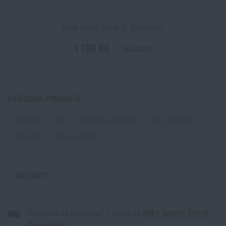
PŘIDAT DO KOŠÍKU
Jak se správně postarat o svůj spacák
Deka Jungle Travel XL Snugpak®
PŘEČÍST ČLÁNEK
1 190 Kč
SKLADEM
Jak se starat o stan?
PŘEČÍST ČLÁNEK
KATEGORIE PRODUKTU
SNUGPAK®
DEKY
KEMPING A TURISTIKA
DEKY SNUGPAK®
Víkendový outdoor v předjaří? S dobrou přípravou
ZIMNÍ DEKY
SPANÍ V PŘÍRODĚ
ano!
PŘEČÍST ČLÁNEK
VARIANTY
DEKA JUNGLE TRAVEL SNUGPAK® - OLIVE GREEN
Tipy pro spaní v přírodě
Doručenie na Slovensko? Prejdite na
Deka Jungle Travel
DEKA JUNGLE TRAVEL SNUGPAK® - ČERNÁ
PŘEČÍST ČLÁNEK
Snugpak®