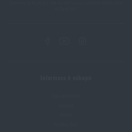
Slovensko na Rigad.sk a také do celé Evropy a prakticky celého světa
na Rigad.com.
Kupte si
Deka Jungle Travel Snugpak®
za akční
cenu
1 090 Kč
PŘIDAT DO KOŠÍKU
Informace k nákupu
Stav objednávky
Doprava
Platba
Výměna zboží