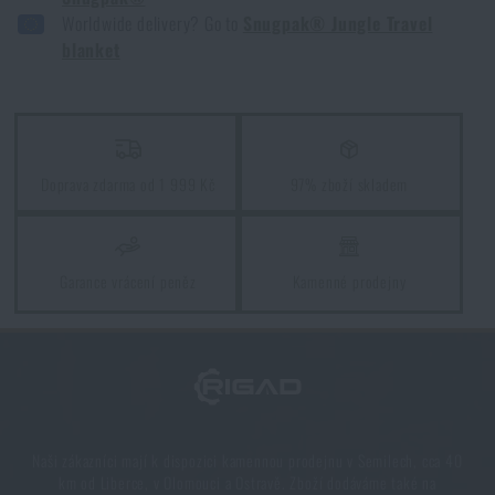
Worldwide delivery? Go to
Snugpak® Jungle Travel
blanket
Maskovací vzor Concamo
PŘEČÍST ČLÁNEK
Doprava zdarma od 1 999 Kč
97% zboží skladem
6 tipů, jak dodržovat osobní hygienu během
táboření
PŘEČÍST ČLÁNEK
Garance vrácení peněz
Kamenné prodejny
Co si s sebou vzít na kempování
PŘEČÍST ČLÁNEK
Naši zákazníci mají k dispozici kamennou prodejnu v Semilech, cca 40
Líbí se vám produkt?
km od Liberce, v Olomouci a Ostravě. Zboží dodáváme také na