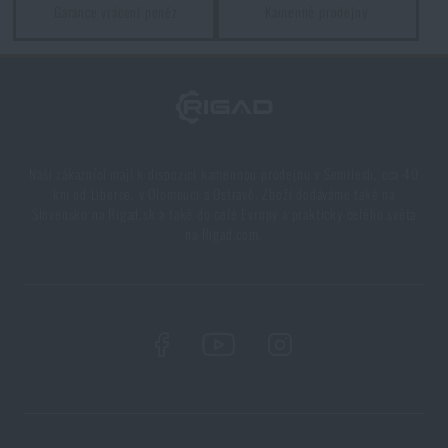
Garance vrácení peněz
Kamenné prodejny
5 vrstev funkčního oblečení do extrémních
podmínek. Víte, jak je nejlépe nakombinovat?
PŘEČÍST ČLÁNEK
7 věcí, které by při podzimní túře neměly chybět ve
Naši zákazníci mají k dispozici kamennou prodejnu v Semilech, cca 40
vašem batohu
km od Liberce, v Olomouci a Ostravě. Zboží dodáváme také na
Slovensko na Rigad.sk a také do celé Evropy a prakticky celého světa
PŘEČÍST ČLÁNEK
na Rigad.com.
Vše, co jste potřebovali vědět o křesadlech
PŘEČÍST ČLÁNEK
Líbí se vám produkt?