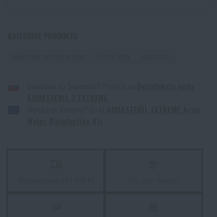
Jak zazimovat outdoorovou výbavu: údržba a
KATEGORIE PRODUKTU
skladování, aby vydržela víc než jednu sezónu
PŘÍPRAVKY NA ÚPRAVU VODY
ČIŠTĚNÍ VODY
RIGAD.CZ®
PŘEČÍST ČLÁNEK
Doručenie na Slovensko? Prejdite na
Dezinfekcia vody
AQUASTERIL 2 EXTREME
Orientace v přírodě: kompletní průvodce od GPS po
Worldwide delivery? Go to
AQUASTERIL EXTREME Army
kompas
Water Disinfection Kit
PŘEČÍST ČLÁNEK
Vyberte si správnou karimatku: Jaké typy existují a
kterou zvolit?
Doprava zdarma od 1 999 Kč
97% zboží skladem
PŘEČÍST ČLÁNEK