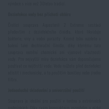
výrobce s více než 30letou tradicí.
Voděodolné zápisníky
Výprodej
Dezinfekce vody bez příchuti chlóru
Ochrana před komáry a hmyzem
Značky A-Z
Čistící souprava Aquasteril 2 Extreme sestává
především z dezinfekčního činidla, které likviduje
Ohřívače nohou, rukou a těla
Všechny produkty
bakterie, viry a vodní parazity. Kromě toho najdete v
balení také dechlorační činidlo, díky kterému tato
Opravné sady a fixační pásky
souprava nemění chemické ani vjemové vlastnosti
vody. Pro nejvyšší míru dezinfekce vám doporučujeme
používat co nejčistší vodu. Vodu můžete před dezinfekcí
Potřeby pro vodáky
očistit i mechanicky, a to použitím buničiny nebo jiného
filtru.
Zdraví, ochrana
Jednoduché skladování a univerzální použití
Souprava je ideální pro použití v terénu a extrémních
Novinky
podmínkách. Díky svým kompaktním rozměrům a nízké