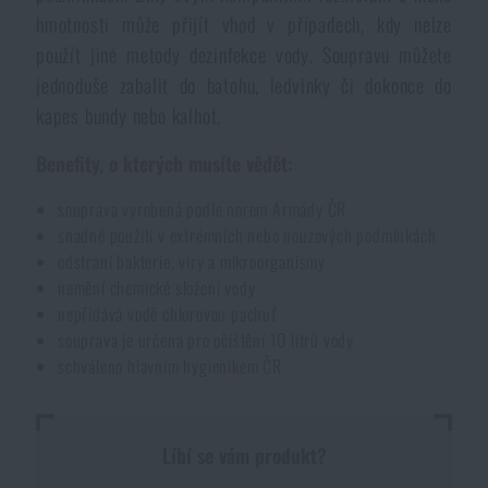
hmotnosti může přijít vhod v případech, kdy nelze
Akce a slevy
použít jiné metody dezinfekce vody. Soupravu můžete
jednoduše zabalit do batohu, ledvinky či dokonce do
Výprodej
kapes bundy nebo kalhot.
Benefity, o kterých musíte vědět:
Značky A-Z
souprava vyrobená podle norem Armády ČR
Všechny produkty
snadné použití v extrémních nebo nouzových podmínkách
odstraní bakterie, viry a mikroorganismy
nemění chemické složení vody
nepřidává vodě chlorovou pachuť
souprava je určena pro očištění 10 litrů vody
schváleno hlavním hygienikem ČR
Líbí se vám produkt?
DOSTUPNOST NA PRODEJNÁCH