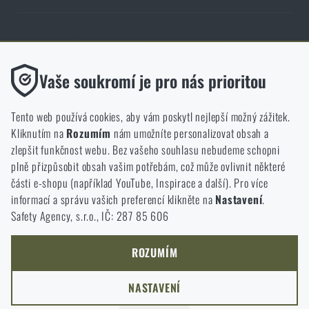
Obchod Rigad.cz získal díky spokojenosti ověřených zákazníků prestižní
certifikát Zlaté Ověřeno zákazníky.
Funkční
Vaše soukromí je pro nás prioritou
Bez nich by náš web vůbec nefungoval. U těchto cookies není
možné zakázat jejich ukládání.
Tento web používá cookies, aby vám poskytl nejlepší možný zážitek.
Kliknutím na
Rozumím
nám umožníte personalizovat obsah a
Analytické
zlepšit funkčnost webu. Bez vašeho souhlasu nebudeme schopni
NCAGE 828DG
Do těchto cookies se anonymně ukládá, jakým způsobem
plně přizpůsobit obsah vašim potřebám, což může ovlivnit některé
procházíte a používáte náš web. Pomáhají nám lépe chápat, co
části e-shopu (například YouTube, Inspirace a další). Pro více
se našim zákazníkům líbí a kterým směrem se máme ubírat.
informací a správu vašich preferencí klikněte na
Nastavení
.
Safety Agency, s.r.o., IČ: 287 85 606
Marketingové
Tyto cookies nám pomáhají optimalizovat reklamu směřující na
náš e-shop, aby byla co nejvíce efektivní a náš obchod se mohl
ROZUMÍM
neustále rozvíjet a zlepšovat.
NASTAVENÍ
Personalizované