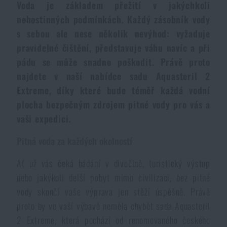
Voda je základem přežití v jakýchkoli
Dámské oblečení
Elektronika a příslušenství pro mobily
Beranidla, páčidla
Vybíjecí zařízení
nehostinných podmínkách. Každý zásobník vody
s sebou ale nese několik nevýhod: vyžaduje
Dětské oblečení
Hodinky
Výstroj pro psy
Rychlonabíječe zásobníků
pravidelné čištění, představuje váhu navíc a při
pádu se může snadno poškodit. Právě proto
Údržba oblečení
Pouzdra
najdete v naší nabídce sadu Aquasteril 2
Novinky
Novinky
Extreme, díky které bude téměř každá vodní
plocha bezpečným zdrojem pitné vody pro vás a
Vojenské nášivky a znaky
Paracord
Akce a slevy
Akce a slevy
vaši expedici.
Vesty
Peněženky
Pitná voda za každých okolností
Výprodej
Výprodej
Ať už vás čeká bádání v divočině, turistický výstup
Ručníky, osušky
Značky A-Z
Značky A-Z
nebo jakýkoli delší pobyt mimo civilizaci, bez pitné
Novinky
vody skončí vaše výprava jen stěží úspěšně. Právě
Solární sprchy
proto by ve vaší výbavě neměla chybět sada Aquasteril
Všechny produkty
Všechny produkty
Akce a slevy
2 Extreme, která pochází od renomovaného českého