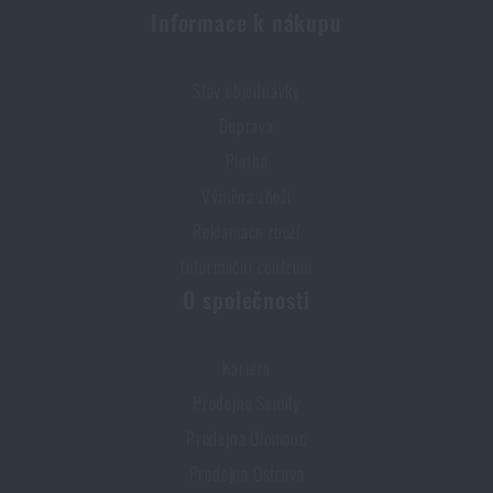
Kupte si
Dezinfekce vody AQUASTERIL 2
Informace k nákupu
EXTREME
za akční cenu
179 Kč
Stav objednávky
PŘIDAT DO KOŠÍKU
Doprava
Platba
Výměna zboží
Reklamace zboží
Informační centrum
O společnosti
Kariéra
Prodejna Semily
Prodejna Olomouc
Prodejna Ostrava