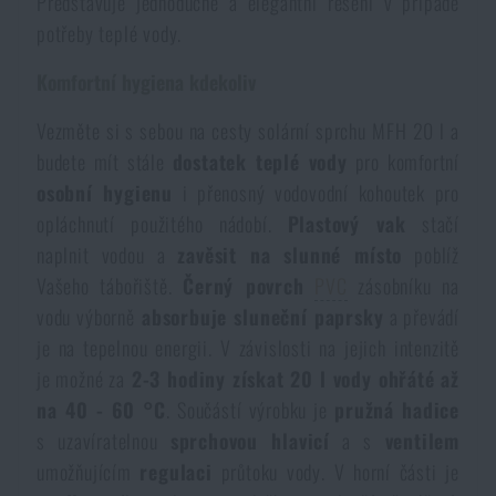
Představuje jednoduché a elegantní řešení v případě
Dámské oblečení
Elektronika a příslušenství pro mobily
Beranidla, páčidla
Vybíjecí zařízení
potřeby teplé vody.
Komfortní hygiena kdekoliv
Dětské oblečení
Hodinky
Výstroj pro psy
Rychlonabíječe zásobníků
Vezměte si s sebou na cesty solární sprchu MFH 20 l a
budete mít stále
dostatek teplé vody
pro komfortní
Údržba oblečení
Pouzdra
Novinky
Novinky
osobní hygienu
i přenosný vodovodní kohoutek pro
opláchnutí použitého nádobí.
Plastový vak
stačí
Vojenské nášivky a znaky
Paracord
Akce a slevy
Akce a slevy
naplnit vodou a
zavěsit na slunné místo
poblíž
Vašeho tábořiště.
Černý povrch
PVC
zásobníku na
Vesty
Peněženky
vodu výborně
absorbuje sluneční paprsky
a převádí
Výprodej
Výprodej
je na tepelnou energii. V závislosti na jejich intenzitě
Ručníky, osušky
je možné za
2-3 hodiny získat 20 l vody ohřáté až
Značky A-Z
Značky A-Z
Novinky
na 40 - 60 °C
. Součástí výrobku je
pružná hadice
s uzavíratelnou
sprchovou hlavicí
a s
ventilem
Solární sprchy
Všechny produkty
Všechny produkty
Akce a slevy
umožňujícím
regulaci
průtoku vody. V horní části je