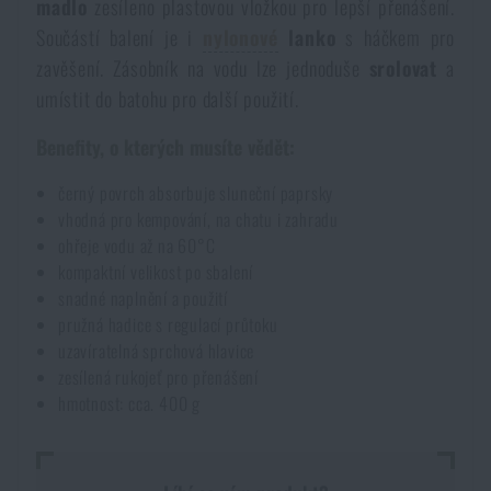
madlo
zesíleno plastovou vložkou pro lepší přenášení.
Voděodolné zápisníky
Výprodej
Součástí balení je i
nylonové
lanko
s háčkem pro
zavěšení. Zásobník na vodu lze jednoduše
srolovat
a
Ochrana před komáry a hmyzem
Značky A-Z
umístit do batohu pro další použití.
Benefity, o kterých musíte vědět:
Ohřívače nohou, rukou a těla
Všechny produkty
černý povrch absorbuje sluneční paprsky
vhodná pro kempování, na chatu i zahradu
Opravné sady a fixační pásky
ohřeje vodu až na 60°C
kompaktní velikost po sbalení
snadné naplnění a použití
Potřeby pro vodáky
pružná hadice s regulací průtoku
uzavíratelná sprchová hlavice
Zdraví, ochrana
zesílená rukojeť pro přenášení
hmotnost: cca. 400 g
Novinky