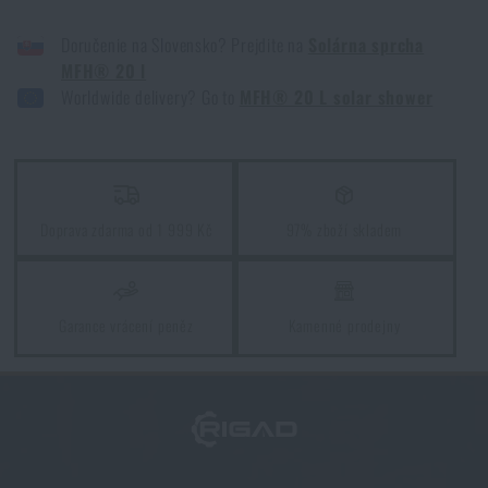
Doručenie na Slovensko? Prejdite na
Solárna sprcha
MFH® 20 l
Orientace v přírodě: kompletní průvodce od GPS po
Worldwide delivery? Go to
MFH® 20 L solar shower
kompas
PŘEČÍST ČLÁNEK
Vyberte si správnou karimatku: Jaké typy existují a
Doprava zdarma od 1 999 Kč
97% zboží skladem
kterou zvolit?
PŘEČÍST ČLÁNEK
Garance vrácení peněz
Kamenné prodejny
5 vrstev funkčního oblečení do extrémních
podmínek. Víte, jak je nejlépe nakombinovat?
PŘEČÍST ČLÁNEK