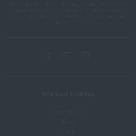
Naši zákazníci mají k dispozici kamennou prodejnu v Semilech, cca 40
7 věcí, které by při podzimní túře neměly chybět ve
km od Liberce, v Olomouci a Ostravě. Zboží dodáváme také na
Slovensko na Rigad.sk a také do celé Evropy a prakticky celého světa
vašem batohu
na Rigad.com.
PŘEČÍST ČLÁNEK
Vše, co jste potřebovali vědět o křesadlech
PŘEČÍST ČLÁNEK
Líbí se vám produkt?
Informace k nákupu
Kupte si
Solární sprcha MFH® 20 l
za akční cenu
199 Kč
Stav objednávky
Doprava
PŘIDAT DO KOŠÍKU
Platba