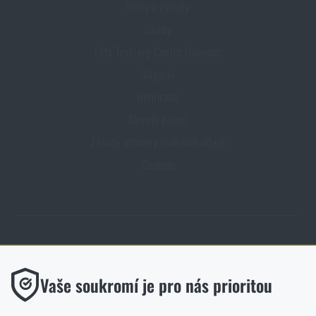
Slevy a výhody
Služby
Elite Training Center Olomouc
Magazín
Inspirace
Slovník pojmů
Zásady ochrany osobních údajů
Cookies
Obchod Rigad.cz získal díky spokojenosti ověřených zákazníků prestižní
certifikát Zlaté Ověřeno zákazníky.
Funkční
Vaše soukromí je pro nás prioritou
Bez nich by náš web vůbec nefungoval. U těchto cookies není
možné zakázat jejich ukládání.