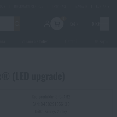
HODY
|
INFORMAČNÍ CENTRUM
|
INSPIRACE
|
MAGAZÍN
|
KONTAKTY
0
Košík
0 Kč
Menu
ana
Zbraně a střelivo
Ostatní
Dle zájmu
x® (LED upgrade)
Kód produktu: SPC-AR2
EAN: 8438291056130
Délka záruky: 2 roky