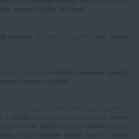
idlům
a který
usnadňuje zamíření cíle
především tím, že
elbu, sportovní střelbu i pro lovce
.
rně eloxovaná
. Také díky tomu zaměřovač
není zdrojem
misi světla. Poskytují tak
optimální pozorovací výsledky
.
rozeným barevným rozlišením.
ní jen v 10 stupních). Nejnižší 2 úrovně jsou kompatibilní s
 je
2 tlačítky
. Tlačítka jsou umístěna vedle sebe.
Zapnutí
se šipkou dolů
jas snižuje
. Zaměřovač
vypneme
podržením
lečkem
ovládáme
stranovou korekci
(windage) a
horním