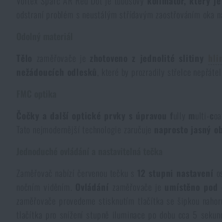
Vortex Sparc AR Red Dot je tubusový
kolimátor, který j
odstraní problém s neustálým střídavým zaostřováním oka na
Kombinézy
Horolezecké vybavení
Taktické a bojové opasky
Svítilny a lasery na zbraně
Krumpáče
Pouta
Přebíjení
NSN
Přežití v přírodě
Odolný materiál
Čepice a pokrývky hlavy
Svítilny
Taktické brýle
Čištění a údržba zbraní
Praky
Vzduchovky a příslušenství
Reklamní předměty
Armádní originál
Novinky
Tělo
zaměřovače je
zhotoveno z jednolité slitiny
hli
nežádoucích odlesků
, které by prozradily střelce nepřáte
Rukavice
Kempingový nábytek
Svítilny pro vojáky a policii
Ledvinky na zbraně
Výcvikové vybavení
Knihy, časopisy a kalendáře
Podzim
Akce a slevy
Novinky
FMC optika
Ponožky
Brýle
Helmy, převleky
Střelecké bagy
Čočky a další optické prvky s úpravou f
ully
m
ulti-
c
oa
Zima
Výprodej
Akce a slevy
Novinky
Výprodej
Tato nejmodernější technologie zaručuje
naprosto jasný o
Opasky
Dalekohledy
Maskování
Střelecké podložky
Značky A-Z
Jaro
Jednoduché ovládání a nastavitelná tečka
Výprodej
Akce a slevy
Značky A-Z
Zaměřovač nabízí červenou tečku s
12 stupni nastavení
o
Kšandy
Hydratace
Plynové masky a ochranné pomůcky
Krabičky a pouzdra na náboje
Všechny produkty
Značky A-Z
Výprodej
Všechny produkty
nočním viděním.
Ovládání
zaměřovače je
umístěno pod 
zaměřovače provedeme stisknutím tlačítka se šipkou nahoru
Šátky, šály, nákrčníky
Čištění vody
Zdravotnické vybavení
Tréninkové vybavení
Všechny produkty
Značky A-Z
tlačítka pro snížení stupně iluminace po dobu cca 5 sekun