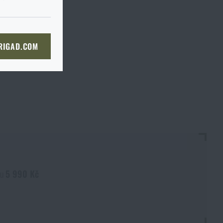
du je to ve
I tak je
prosím
ě, až tam dorazíte, raději si
bou
 straně dopravce,
či
KOŠÍKU
 RIGAD.COM
bjednat stejným způsobem a my
NÍ STRÁNKU
boží na prodejnu
 prodejně, si můžete
nu
5 990 Kč