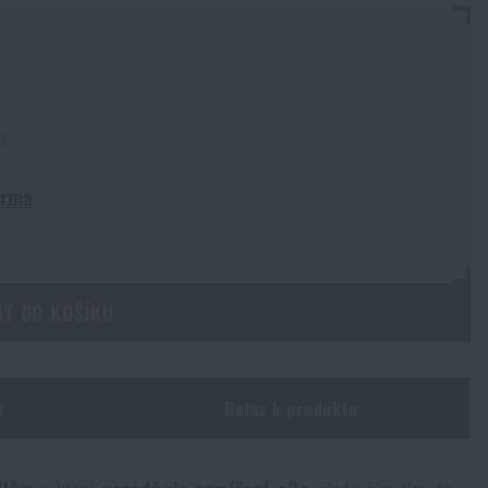
a
arma
AT DO KOŠÍKU
y
Dotaz k produktu