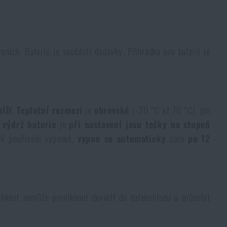
zeních. Baterie je součástí dodávky. Přihrádka pro baterii je
lží
.
Teplotní rozmezí
je
obrovské
(-20 °C až 70 °C), jen
 výdrž baterie
je
při nastavení jasu tečky na stupeň
ní používání vypnout,
vypne se automaticky
sám
po 12
lhkost nemůže proniknout dovnitř do dalekohledu a způsobit