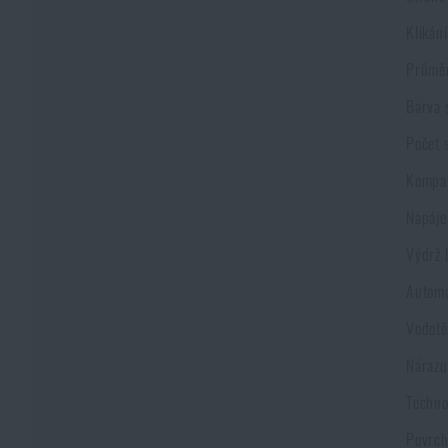
Klikán
Průměr
Barva 
Počet 
Kompat
Napáje
Výdrž 
Automa
Vodotě
Nárazu
Techno
Povrch