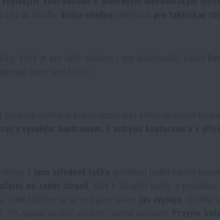
e vynikající alternativou k otevřeným mechanickým míř
 cíl a na mířidla.
Velice vhodný
zaměřovač
pro taktickou stř
níku
, která je pro větší odolnost i pro atraktivnější vzhled
če
lům nebo lovce svojí kořisti.
t poskytují vynikající kvalitu obrazu díky extrémně vysoké trans
braz s vysokým kontrastem, s ostrými konturami a s při
světlení a
jasu středové tečky
(předchozí model nabízel nastave
očnicí na zadní straně
, blíže k uživateli pušky, a prováděno
. Jedno tlačítko, to se se šipkou nahoru
jas zvyšuje
, tlačítko 
d.
Při zapnutí naskočí poslední zvolené nastavení
.
Pravým ko