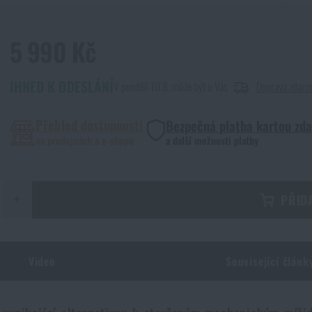
5 990 Kč
IHNED K ODESLÁNÍ
V pondělí 10.8. může být u Vás
Doprava zdarm
Přehled dostupnosti
Bezpečná platba kartou zd
na prodejnách a e-shopu
a další možnosti platby
+
PŘID
Video
Související článk