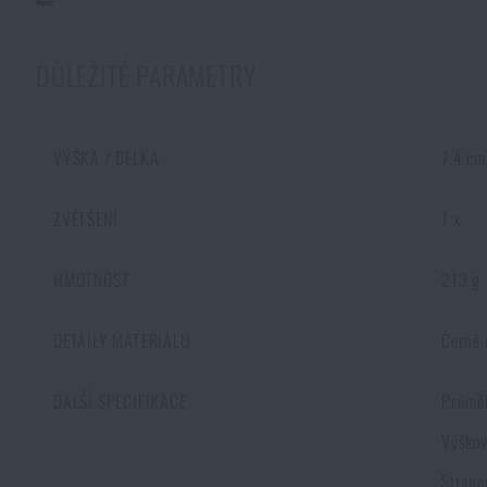
DŮLEŽITÉ PARAMETRY
VÝŠKA / DÉLKA
7,4 cm
ZVĚTŠENÍ
1 x
HMOTNOST
213 g
DETAILY MATERIÁLU
Černě 
DALŠÍ SPECIFIKACE
Průměr
Výškov
Strano