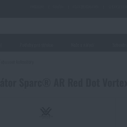
PRODEJNY
|
SLUŽBY
|
STAV OBJEDNÁVKY
|
SLEVY A VÝ
oj
Potřeby pro střelce
Nože a nářadí
Sebeobr
Tubusové kolimátory
átor Sparc® AR Red Dot Vorte