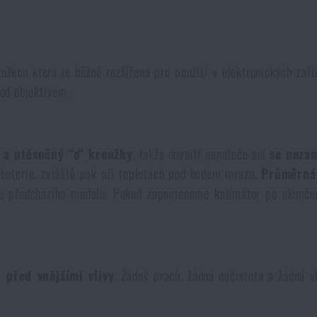
tužkou která je běžně rozšířená pro použití v elektronických zaří
od objektivem.
 a utěsněný “o“ kroužky
, takže dovnitř nenateče ani
se nezam
rž baterie, zvláště pak při teplotách pod bodem mrazu.
Průměrná
 u předchozího modelu. Pokud zapomeneme kolimátor po ukonče
 před vnějšími vlivy
. Žádný prach, žádná nečistota a žádná v