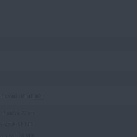
eloxovaná slitina
hliníku
 objektivu: 22 mm
ý rozsah: 90 MOA
vý rozsah: 90 MOA