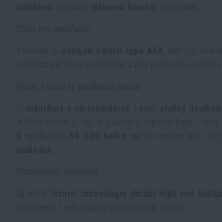
kolečkem
ovládáme
výškovou korekci
(elevation).
Pláštěnky, ponča
Drobné vybavení a maličkosti k přežití
Kufry, boxy
Trezory
Všechny produkty
Šťáva pro zaměřovač
Dámské oblečení
Elektronika a příslušenství pro mobily
Beranidla, páčidla
Vybíjecí zařízení
Kolimátor je
napájen baterií typu AAA
, tedy tzv. mikro
umístěna pod tělem zaměřovače a víko je umístěno vpředu p
Dětské oblečení
Hodinky
Výstroj pro psy
Rychlonabíječe zásobníků
Výkon a výdrž za jakéhokoli počasí
Je
vodotěsný a nárazuvzdorný
a navíc
plněný dusíkem
Údržba oblečení
Pouzdra
Novinky
Novinky
je třeba počítat s tím, že s klesající teplotou klesá i výd
6
vynikajících
50 000 hodin
, což je mnohem více, než
Vojenské nášivky a znaky
Paracord
Akce a slevy
hodinách
.
Akce a slevy
Prachotěsný, vodotěsný
Vesty
Peněženky
Výprodej
Výprodej
Speciální
těsnicí technologie chrání high-end optiku
Ručníky, osušky
poškození a / nebo vady na poskytovaném obrazu.
Značky A-Z
Značky A-Z
Novinky