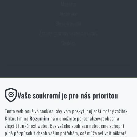
Magazín
Inspirace
Slovník pojmů
Zásady ochrany osobních údajů
Cookies
Obchod Rigad.cz získal díky spokojenosti ověřených zákazníků prestižní
certifikát Zlaté Ověřeno zákazníky.
Funkční
Vaše soukromí je pro nás prioritou
Bez nich by náš web vůbec nefungoval. U těchto cookies není
možné zakázat jejich ukládání.
Tento web používá cookies, aby vám poskytl nejlepší možný zážitek.
Kliknutím na
Rozumím
nám umožníte personalizovat obsah a
Analytické
zlepšit funkčnost webu. Bez vašeho souhlasu nebudeme schopni
NCAGE 828DG
Do těchto cookies se anonymně ukládá, jakým způsobem
plně přizpůsobit obsah vašim potřebám, což může ovlivnit některé
procházíte a používáte náš web. Pomáhají nám lépe chápat, co