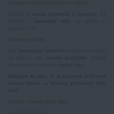
Kompaktní s praktickým očkem na zavěšení
Voděodolné zápisníky
Výprodej
Křesadlo si
snadno připevníte k zavazadlu
. Má
praktické a
univerzální očko
, aby nedošlo ke
Ochrana před komáry a hmyzem
Značky A-Z
zbytečné ztrátě.
Ohřívače nohou, rukou a těla
Všechny produkty
Obranný prostředek
Díky
kompaktním rozměrům
a pevnému materiálu
Opravné sady a fixační pásky
lze používat i jako
obranný prostředek
, případně
jako prostředek k nouzovému
rozbití skla
.
Potřeby pro vodáky
Nečekejte na dobu, až se dostanete do krizové
situace. Naučte se situacím předcházet ještě
Zdraví, ochrana
dnes!
Benefity, o kterých musíte vědět:
Novinky
jednoduché křesadlo