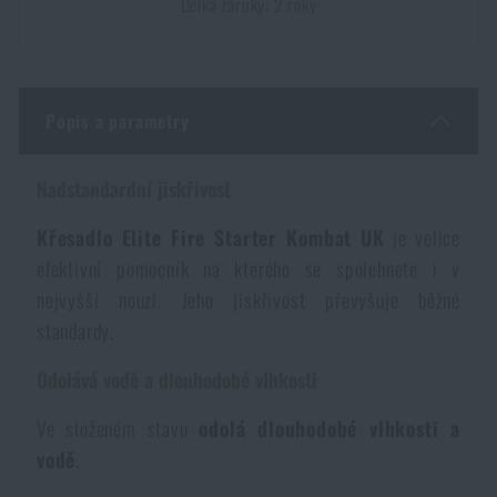
Délka záruky: 2 roky
Dámské oblečení
Elektronika a příslušenství pro mobily
Beranidla, páčidla
Vybíjecí zařízení
Dětské oblečení
Hodinky
Výstroj pro psy
Rychlonabíječe zásobníků
Popis a parametry
Údržba oblečení
Pouzdra
Novinky
Novinky
Nadstandardní jiskřivost
Vojenské nášivky a znaky
Paracord
Křesadlo Elite Fire Starter Kombat UK
je velice
Akce a slevy
Akce a slevy
efektivní pomocník na kterého se spolehnete i v
nejvyšší nouzi. Jeho jiskřivost převyšuje běžné
Vesty
Peněženky
Výprodej
Výprodej
standardy.
Ručníky, osušky
Odolává vodě a dlouhodobé vlhkosti
Značky A-Z
Značky A-Z
Novinky
Ve složeném stavu
odolá dlouhodobé vlhkosti a
Solární sprchy
Všechny produkty
Všechny produkty
Akce a slevy
vodě
.