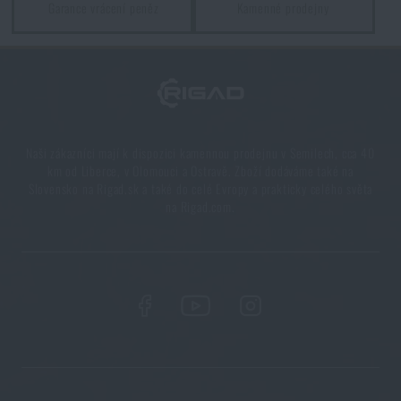
Kupte si
Molle klip T - Serie Cytac® -
Garance vrácení peněz
Kamenné prodejny
obdélníkový
za akční cenu
300 Kč
PŘIDAT DO KOŠÍKU
Naši zákazníci mají k dispozici kamennou prodejnu v Semilech, cca 40
km od Liberce, v Olomouci a Ostravě. Zboží dodáváme také na
Slovensko na Rigad.sk a také do celé Evropy a prakticky celého světa
na Rigad.com.