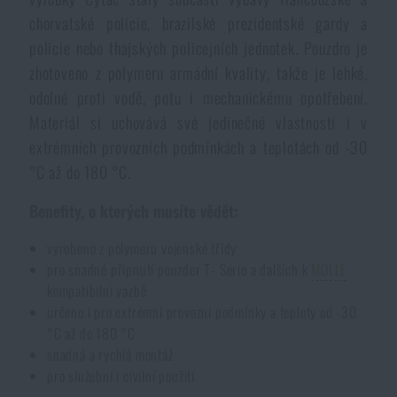
Voděodolné zápisníky
chorvatské policie, brazilské prezidentské gardy a
Výprodej
policie nebo thajských policejních jednotek. Pouzdro je
zhotoveno z polymeru armádní kvality, takže je lehké,
Ochrana před komáry a hmyzem
Značky A-Z
odolné proti vodě, potu i mechanickému opotřebení.
Materiál si uchovává své jedinečné vlastnosti i v
Ohřívače nohou, rukou a těla
Všechny produkty
extrémních provozních podmínkách a teplotách od -30
°C až do 180 °C.
Opravné sady a fixační pásky
Benefity, o kterých musíte vědět:
Potřeby pro vodáky
vyrobeno z polymeru vojenské třídy
pro snadné připnutí pouzder T- Serie a dalších k
MOLLE
kompatibilní vazbě
Zdraví, ochrana
určeno i pro extrémní provozní podmínky a teploty od -30
°C až do 180 °C
snadná a rychlá montáž
Novinky
pro služební i civilní použití