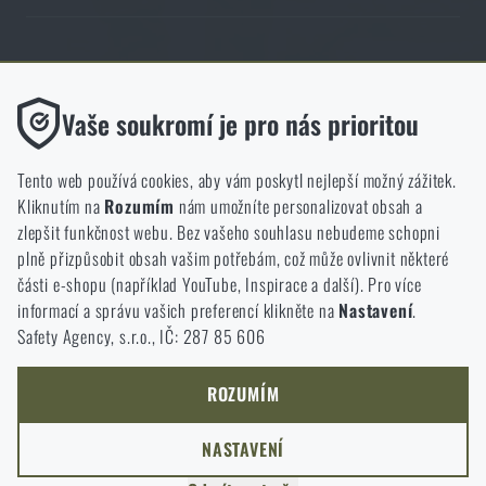
Obchod Rigad.cz získal díky spokojenosti ověřených zákazníků prestižní
certifikát Zlaté Ověřeno zákazníky.
Funkční
Vaše soukromí je pro nás prioritou
Bez nich by náš web vůbec nefungoval. U těchto cookies není
možné zakázat jejich ukládání.
Tento web používá cookies, aby vám poskytl nejlepší možný zážitek.
Kliknutím na
Rozumím
nám umožníte personalizovat obsah a
Analytické
zlepšit funkčnost webu. Bez vašeho souhlasu nebudeme schopni
NCAGE 828DG
Do těchto cookies se anonymně ukládá, jakým způsobem
plně přizpůsobit obsah vašim potřebám, což může ovlivnit některé
procházíte a používáte náš web. Pomáhají nám lépe chápat, co
části e-shopu (například YouTube, Inspirace a další). Pro více
se našim zákazníkům líbí a kterým směrem se máme ubírat.
informací a správu vašich preferencí klikněte na
Nastavení
.
Safety Agency, s.r.o., IČ: 287 85 606
Marketingové
Tyto cookies nám pomáhají optimalizovat reklamu směřující na
náš e-shop, aby byla co nejvíce efektivní a náš obchod se mohl
ROZUMÍM
neustále rozvíjet a zlepšovat.
NASTAVENÍ
Personalizované