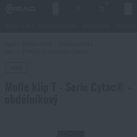
0
Menu
Oblečení a obuv
Kemping a turistika
Taktická výstroj
Potřeby pro
Oblečení a obuv
Rigad
Taktická výstroj
Taktická pouzdra a
Oblečení a obuv
Kemping a turistika
kapsy
Příslušenství k pouzdrům a kapsám
Obuv
Kemping a turistika
VIDEO
Taktická výstroj
Molle klip T - Serie Cytac® -
Bundy
Batohy
Taktická výstroj
Potřeby pro střelce
obdélníkový
Blůzy
Tašky, brašny, kufry, ledvinky
Nosiče plátů a příslušenství
Potřeby pro střelce
Nože a nářadí
Kalhoty
Spaní v přírodě
Nosné postroje
Střelecké brýle
Nože a nářadí
Sebeobrana