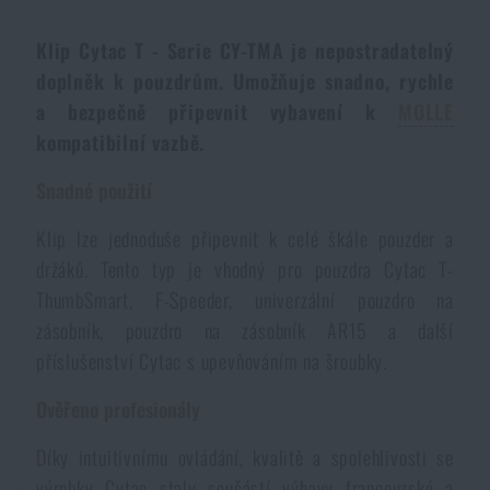
Dámské oblečení
Elektronika a příslušenství pro mobily
Beranidla, páčidla
Vybíjecí zařízení
Klip Cytac T - Serie CY-TMA je nepostradatelný
doplněk k pouzdrům. Umožňuje snadno, rychle
Dětské oblečení
Hodinky
Výstroj pro psy
Rychlonabíječe zásobníků
a bezpečně připevnit vybavení k
MOLLE
kompatibilní vazbě.
Údržba oblečení
Pouzdra
Novinky
Novinky
Snadné použití
Vojenské nášivky a znaky
Paracord
Klip lze jednoduše připevnit k celé škále pouzder a
Akce a slevy
Akce a slevy
držáků. Tento typ je vhodný pro pouzdra Cytac T-
ThumbSmart, F-Speeder, univerzální pouzdro na
Vesty
Peněženky
Výprodej
Výprodej
zásobník, pouzdro na zásobník AR15 a další
příslušenství Cytac s upevňováním na šroubky.
Ručníky, osušky
Značky A-Z
Značky A-Z
Novinky
Ověřeno profesionály
Solární sprchy
Všechny produkty
Všechny produkty
Akce a slevy
Díky intuitivnímu ovládání, kvalitě a spolehlivosti se
výrobky Cytac staly součástí výbavy francouzské a