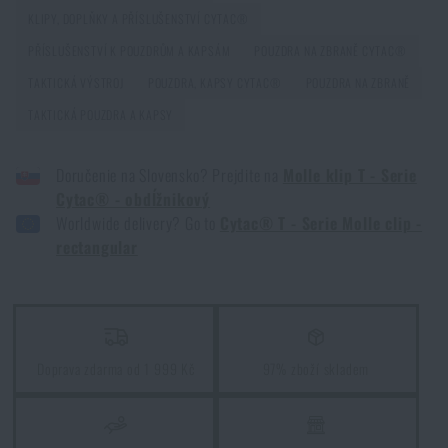
KLIPY, DOPLŇKY A PŘÍSLUŠENSTVÍ CYTAC®
PŘÍSLUŠENSTVÍ K POUZDRŮM A KAPSÁM
POUZDRA NA ZBRANĚ CYTAC®
Kore a FlexFit: detaily, na kterých záleží!
TAKTICKÁ VÝSTROJ
POUZDRA, KAPSY CYTAC®
POUZDRA NA ZBRANĚ
PŘEČÍST ČLÁNEK
TAKTICKÁ POUZDRA A KAPSY
Doručenie na Slovensko? Prejdite na
Molle klip T - Serie
Jarní úklid: máte vyčištěné zbraně?
Cytac® - obdĺžnikový
PŘEČÍST ČLÁNEK
Worldwide delivery? Go to
Cytac® T - Serie Molle clip -
rectangular
Posviťte si na cestu: o svítilnách od A do Z
PŘEČÍST ČLÁNEK
Doprava zdarma od 1 999 Kč
97% zboží skladem
Líbí se vám produkt?