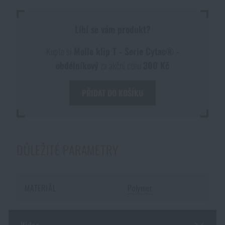
Akce a slevy
Líbí se vám produkt?
Výprodej
Kupte si
Molle klip T - Serie Cytac® -
obdélníkový
za akční cenu
300 Kč
Značky A-Z
PŘIDAT DO KOŠÍKU
Všechny produkty
DŮLEŽITÉ PARAMETRY
MATERIÁL
Polymer
DOSTUPNOST NA PRODEJNÁCH