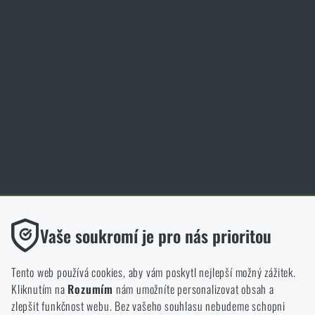
Elite Training Center Olomouc
Magazín
Inspirace
Slovník pojmů
Zásady ochrany osobních údajů
Cookies
Obchod Rigad.cz získal díky spokojenosti ověřených zákazníků prestižní
certifikát Zlaté Ověřeno zákazníky.
Funkční
Vaše soukromí je pro nás prioritou
Bez nich by náš web vůbec nefungoval. U těchto cookies není
možné zakázat jejich ukládání.
Tento web používá cookies, aby vám poskytl nejlepší možný zážitek.
Kliknutím na
Rozumím
nám umožníte personalizovat obsah a
Analytické
zlepšit funkčnost webu. Bez vašeho souhlasu nebudeme schopni
NCAGE 828DG
Do těchto cookies se anonymně ukládá, jakým způsobem