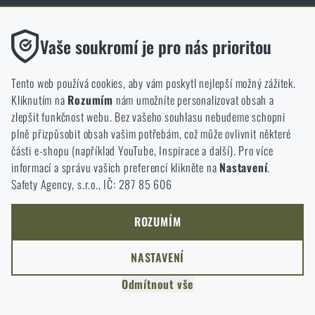
Obchodní podmínky
Funkční
O nás
Vaše soukromí je pro nás prioritou
Bez nich by náš web vůbec nefungoval. U těchto cookies není
Kontakt
možné zakázat jejich ukládání.
Obchod
Tento web používá cookies, aby vám poskytl nejlepší možný zážitek.
Kliknutím na
Rozumím
nám umožníte personalizovat obsah a
Analytické
zlepšit funkčnost webu. Bez vašeho souhlasu nebudeme schopni
Do těchto cookies se anonymně ukládá, jakým způsobem
Slevy a výhody
plně přizpůsobit obsah vašim potřebám, což může ovlivnit některé
procházíte a používáte náš web. Pomáhají nám lépe chápat, co
Služby
části e-shopu (například YouTube, Inspirace a další). Pro více
se našim zákazníkům líbí a kterým směrem se máme ubírat.
informací a správu vašich preferencí klikněte na
Nastavení
.
Elite Training Center Olomouc
Safety Agency, s.r.o., IČ: 287 85 606
Marketingové
Magazín
Tyto cookies nám pomáhají optimalizovat reklamu směřující na
Inspirace
náš e-shop, aby byla co nejvíce efektivní a náš obchod se mohl
ROZUMÍM
neustále rozvíjet a zlepšovat.
Slovník pojmů
NASTAVENÍ
Zásady ochrany osobních údajů
Personalizované
Odmítnout vše
Cookies
Díky těmto cookies dokážeme reklamu personalizovat a nabízet
vám skutečně jen ty produkty, o které můžete mít zájem.