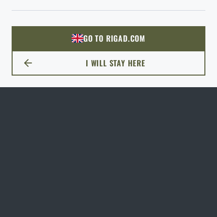
ODEJÍT
Náboje XRG Sellier & Bellot® / 30‑06 Spring. / 11,7 g ‑
180 grs / 20 ks
ROZUMÍM, POKRAČOVAT
PŘEJÍT DO KOŠÍKU
GO TO RIGAD.COM
1 180 Kč
PŘEJDU NA HLAVNÍ STRÁNKU
SKLADEM
I WILL STAY HERE
ZŮSTANU TADY
Náboje SP Sellier & Bellot® / 9,3x72 R / 12,5 g ‑ 193 grs
/ 20 ks