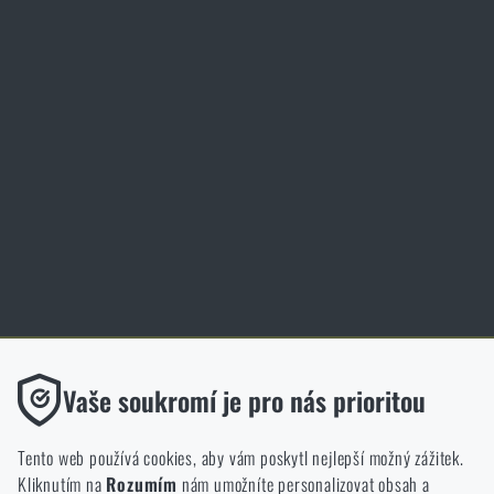
Služby
Elite Training Center Olomouc
Magazín
Inspirace
Slovník pojmů
Zásady ochrany osobních údajů
Cookies
Obchod Rigad.cz získal díky spokojenosti ověřených zákazníků prestižní
certifikát Zlaté Ověřeno zákazníky.
Funkční
Vaše soukromí je pro nás prioritou
Bez nich by náš web vůbec nefungoval. U těchto cookies není
možné zakázat jejich ukládání.
Tento web používá cookies, aby vám poskytl nejlepší možný zážitek.
Kliknutím na
Rozumím
nám umožníte personalizovat obsah a
Analytické